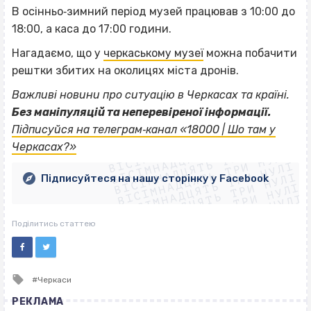
В осінньо‐зимний період музей працював з 10:00 до
18:00, а каса до 17:00 години.
Нагадаємо, що у
черкаському музеї
можна побачити
рештки збитих на околицях міста дронів.
Важливі новини про ситуацію в Черкасах та країні.
Без маніпуляцій та неперевіреної інформації.
ВІСІМНАДЦЯТЬ ТРИ НУЛІ
Підписуйся на телеграм‐канал «18000 | Шо там у
ВІСІМНАДЦЯТЬ ТРИ НУЛІ
ВІСІМНАДЦЯТЬ ТРИ НУЛІ
Черкасах?»
ВІСІМНАДЦЯТЬ ТРИ НУЛІ
ВІСІМНАДЦЯТЬ ТРИ НУЛІ
ВІСІМНАДЦЯТЬ ТРИ НУЛІ
Підписуйтеся на нашу сторінку у Facebook
ВІСІМНАДЦЯТЬ ТРИ НУЛІ
ВІСІМНАДЦЯТЬ ТРИ НУЛІ
Поділитись статтею
Tagged
Черкаси
with
РЕКЛАМА