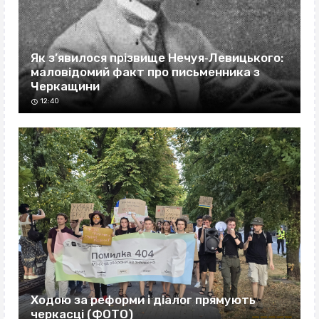
Як з’явилося прізвище Нечуя‐Левицького:
маловідомий факт про письменника з
Черкащини
12:40
Ходою за реформи і діалог прямують
черкасці (ФОТО)