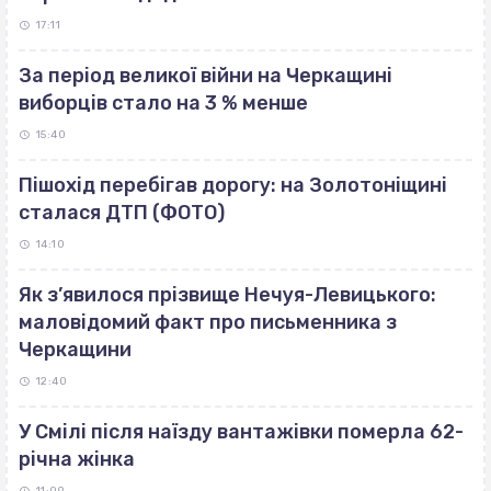
17:11
За період великої війни на Черкащині
виборців стало на 3 % менше
15:40
Пішохід перебігав дорогу: на Золотоніщині
сталася ДТП (ФОТО)
14:10
Як з’явилося прізвище Нечуя-Левицького:
маловідомий факт про письменника з
Черкащини
12:40
У Смілі після наїзду вантажівки померла 62-
річна жінка