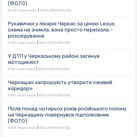
(ФОТО)
|
8 328 переглядів
ВІД 5 СЕРПНЯ 2026
Рукавички у лікарні Черкас за ціною Lexus:
схема не зникла, вона просто переїхала –
розслідування
|
6 345 переглядів
ВІД 3 СЕРПНЯ 2026
У ДТП у Черкаському районі загинув
мотоцикліст
|
6 161 переглядів
ВІД 3 СЕРПНЯ 2026
Черкащан запрошують утворити «живий
коридор»
|
5 891 переглядів
ВІД 4 СЕРПНЯ 2026
Після понад чотирьох років російського полону
на Черкащину повернувся підполковник
(ФОТО)
|
4 318 переглядів
ВІД 5 СЕРПНЯ 2026