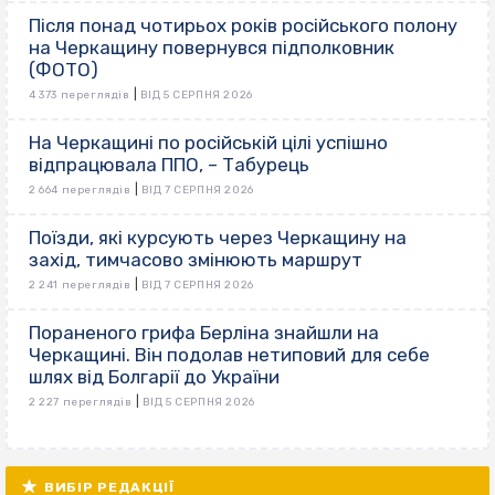
Після понад чотирьох років російського полону
на Черкащину повернувся підполковник
(ФОТО)
|
4 373 переглядів
ВІД 5 СЕРПНЯ 2026
На Черкащині по російській цілі успішно
відпрацювала ППО, – Табурець
|
2 664 переглядів
ВІД 7 СЕРПНЯ 2026
Поїзди, які курсують через Черкащину на
захід, тимчасово змінюють маршрут
|
2 241 переглядів
ВІД 7 СЕРПНЯ 2026
Пораненого грифа Берліна знайшли на
Черкащині. Він подолав нетиповий для себе
шлях від Болгарії до України
|
2 227 переглядів
ВІД 5 СЕРПНЯ 2026
ВИБІР РЕДАКЦІЇ