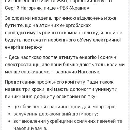
питань енергетики та ЖКП, народний депутат
Сергій Нагорняк,
пише
«РБК‐Україна».
За словами нардепа, причиною відключень може
бути те, що на атомних енергоблоках
проводитимуть ремонтні кампанії влітку, й вони не
будуть постачати необхідного об’єму електричної
енергії в мережу.
- Десь частково постачатимуть енергію і сонячні
електростанції, але вони більше дають тоді, коли ми
менше споживаємо, – зазначив Нагорняк.
Представник профільного комітету Ради також
назвав три кроки, які мають допомогти уникнути
виникнення дефіциту електрики влітку:
це збільшення граничної ціни для імпортерів;
залучення держкомпаній до імпорту;
встановлення українцями сонячних панелей та
накопичувачів.