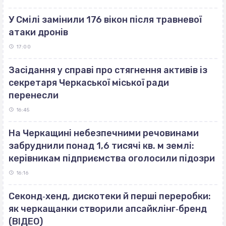
У Смілі замінили 176 вікон після травневої
атаки дронів
17:00
Засідання у справі про стягнення активів із
секретаря Черкаської міської ради
перенесли
16:45
На Черкащині небезпечними речовинами
забруднили понад 1,6 тисячі кв. м землі:
керівникам підприємства оголосили підозри
16:16
Секонд‐хенд, дискотеки й перші переробки:
як черкащанки створили апсайклінг‐бренд
(ВІДЕО)