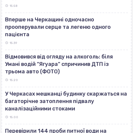
15:58
Вперше на Черкащині одночасно
прооперували серце та легеню одного
пацієнта
15:39
Відмовився від огляду на алкоголь: біля
Умані водій “Ягуара” спричинив ДТП із
трьома авто (ФОТО)
15:20
У Черкасах мешканці будинку скаржаться на
багаторічне затоплення підвалу
каналізаційними стоками
15:00
Перевірили 144 проби питної води на