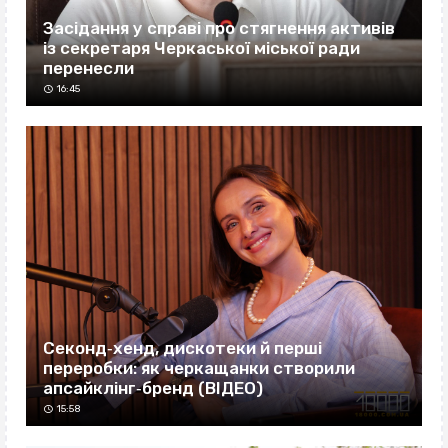
Засідання у справі про стягнення активів
із секретаря Черкаської міської ради
перенесли
16:45
Секонд‐хенд, дискотеки й перші
переробки: як черкащанки створили
апсайклінг‐бренд (ВІДЕО)
15:58