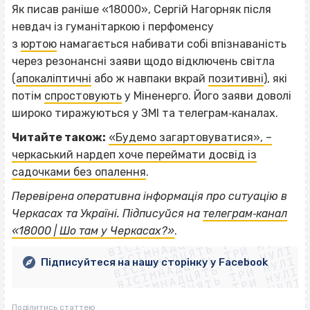
Як писав раніше «18000», Сергій Нагорняк після
невдач із гуманітаркою і перфоменсу
з
юртою
намагається набивати собі впізнаваність
через резонансні заяви щодо відключень світла
(
апокаліптичні
або ж навпаки вкрай
позитивні
), які
потім
спростовують
у Міненерго. Його заяви доволі
широко тиражуються у ЗМІ та телеграм‐каналах.
Читайте також:
«Будемо загартовуватися», –
черкаський нардеп хоче переймати досвід із
садочками без опалення
.
Перевірена оперативна інформація про ситуацію в
ВІСІМНАДЦЯТЬ ТРИ НУЛІ
Черкасах та Україні. Підписуйся на
телеграм‐канал
ВІСІМНАДЦЯТЬ ТРИ НУЛІ
ВІСІМНАДЦЯТЬ ТРИ НУЛІ
«18000 | Шо там у Черкасах?»
.
ВІСІМНАДЦЯТЬ ТРИ НУЛІ
ВІСІМНАДЦЯТЬ ТРИ НУЛІ
ВІСІМНАДЦЯТЬ ТРИ НУЛІ
Підписуйтеся на нашу сторінку у Facebook
ВІСІМНАДЦЯТЬ ТРИ НУЛІ
ВІСІМНАДЦЯТЬ ТРИ НУЛІ
Поділитись статтею