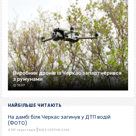
Виробник дронів із Черкас запартнерився
з румунами
13:07
НАЙБІЛЬШЕ ЧИТАЮТЬ
На дамбі біля Черкас загинув у ДТП водій
(ФОТО)
|
8 391 переглядів
ВІД 5 СЕРПНЯ 2026