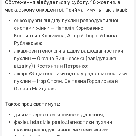
Обстеження відбудеться у суботу, 18 жовтня, в
черкаському онкоцентрі. Прийматимуть такі лікарі:
онкохірурги відділу пухлин репродуктивної
системи жінки — Наталія Корновенко,
Костянтин Косьмина, Андрій Тюрін й Ірина
Рублевська;
лікарі‐рентгенологи відділу радіодіагностики
пухлин — Оксана Вишневська (завідувачка
відділу) і Костянтин Петренко;
лікарі УЗ‐діагностики відділу радіодіагностики
пухлин — Ігор Стоян, Світлана Городиська й
Оксана Майданюк.
Також працюватимуть:
диспансерно‐поліклінічне відділення;
фахівці відділів радіодіагностики пухлин і
пухлин репродуктивної системи жінки;