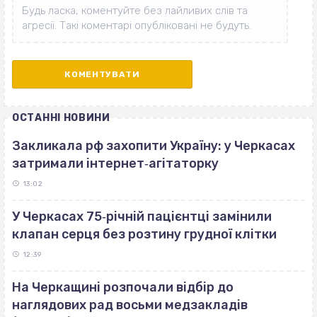
ОСТАННІ НОВИНИ
Закликала рф захопити Україну: у Черкасах
затримали інтернет‐агітаторку
13:02
У Черкасах 75‐річній пацієнтці замінили
клапан серця без розтину грудної клітки
12:39
На Черкащині розпочали відбір до
наглядових рад восьми медзакладів