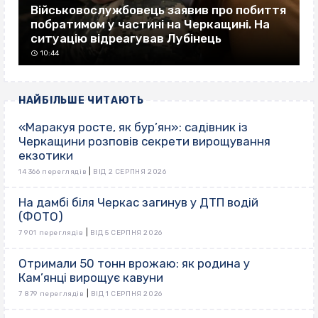
Військовослужбовець заявив про побиття
побратимом у частині на Черкащині. На
ситуацію відреагував Лубінець
10:44
НАЙБІЛЬШЕ ЧИТАЮТЬ
«Маракуя росте, як бур’ян»: садівник із
Черкащини розповів секрети вирощування
екзотики
|
14 366 переглядів
ВІД 2 СЕРПНЯ 2026
На дамбі біля Черкас загинув у ДТП водій
(ФОТО)
|
7 901 переглядів
ВІД 5 СЕРПНЯ 2026
Отримали 50 тонн врожаю: як родина у
Кам’янці вирощує кавуни
|
7 879 переглядів
ВІД 1 СЕРПНЯ 2026