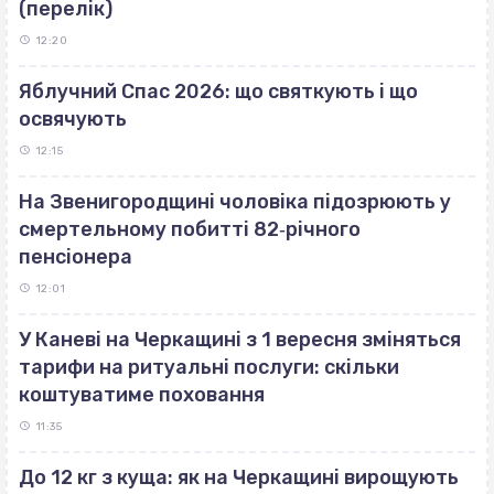
(перелік)
12:20
Яблучний Спас 2026: що святкують і що
освячують
12:15
На Звенигородщині чоловіка підозрюють у
смертельному побитті 82‐річного
пенсіонера
12:01
У Каневі на Черкащині з 1 вересня зміняться
тарифи на ритуальні послуги: скільки
коштуватиме поховання
11:35
До 12 кг з куща: як на Черкащині вирощують