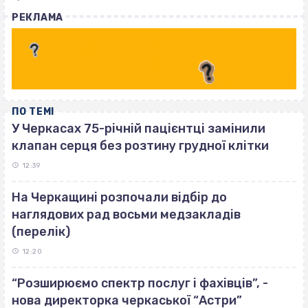
with
РЕКЛАМА
ПО ТЕМІ
У Черкасах 75-річній пацієнтці замінили
клапан серця без розтину грудної клітки
12:39
На Черкащині розпочали відбір до
наглядових рад восьми медзакладів
(перелік)
12:20
“Розширюємо спектр послуг і фахівців”, -
нова директорка черкаської “Астри”