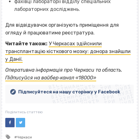
фахівці лабораторії відділу спеціальних
лабораторних досліджень.
Для відвідувачок організують приміщення для
огляду й працюватиме реєстратура.
Читайте також:
У Черкасах здійснили
трансплантацію кісткового мозку: донора знайшли
у Данії.
ВІСІМНАДЦЯТЬ ТРИ НУЛІ
Оперативна інформація про Черкаси та область.
ВІСІМНАДЦЯТЬ ТРИ НУЛІ
ВІСІМНАДЦЯТЬ ТРИ НУЛІ
Підписуйся на вайбер‐канал «18000»
ВІСІМНАДЦЯТЬ ТРИ НУЛІ
ВІСІМНАДЦЯТЬ ТРИ НУЛІ
ВІСІМНАДЦЯТЬ ТРИ НУЛІ
Підписуйтеся на нашу сторінку у Facebook
ВІСІМНАДЦЯТЬ ТРИ НУЛІ
ВІСІМНАДЦЯТЬ ТРИ НУЛІ
Поділитись статтею
Tagged
Черкаси