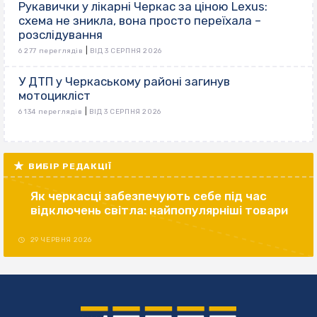
Рукавички у лікарні Черкас за ціною Lexus:
схема не зникла, вона просто переїхала –
розслідування
|
6 277 переглядів
ВІД 3 СЕРПНЯ 2026
У ДТП у Черкаському районі загинув
мотоцикліст
|
6 134 переглядів
ВІД 3 СЕРПНЯ 2026
ВИБІР РЕДАКЦІЇ
Як черкасці забезпечують себе під час
відключень світла: найпопулярніші товари
29 ЧЕРВНЯ 2026