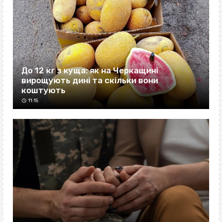
До 12 кг з куща: як на Черкащині
вирощують дині та скільки вони
коштують
11:15