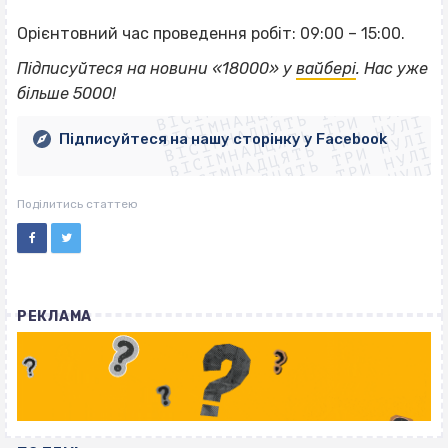
Орієнтовний час проведення робіт: 09:00 – 15:00.
ВІСІМНАДЦЯТЬ ТРИ НУЛІ
Підписуйтеся на новини «18000» у
вайбері
. Нас уже
ВІСІМНАДЦЯТЬ ТРИ НУЛІ
ВІСІМНАДЦЯТЬ ТРИ НУЛІ
більше 5000!
ВІСІМНАДЦЯТЬ ТРИ НУЛІ
ВІСІМНАДЦЯТЬ ТРИ НУЛІ
ВІСІМНАДЦЯТЬ ТРИ НУЛІ
Підписуйтеся на нашу сторінку у Facebook
ВІСІМНАДЦЯТЬ ТРИ НУЛІ
ВІСІМНАДЦЯТЬ ТРИ НУЛІ
Поділитись статтею
РЕКЛАМА