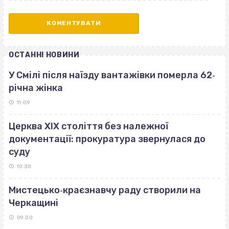
ОСТАННІ НОВИНИ
У Смілі після наїзду вантажівки померла 62‐
річна жінка
11:09
Церква ХІХ століття без належної
документації: прокуратура звернулася до
суду
10:30
Мистецько‐краєзнавчу раду створили на
Черкащині
09:00