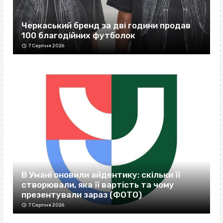
Черкаський бренд за дві години продав
100 благодійних футболок
7 Серпня 2026
В Умані оновили айдентику: скільки її
створювали, яка її вартість та чому
презентували зараз (ФОТО)
7 Серпня 2026