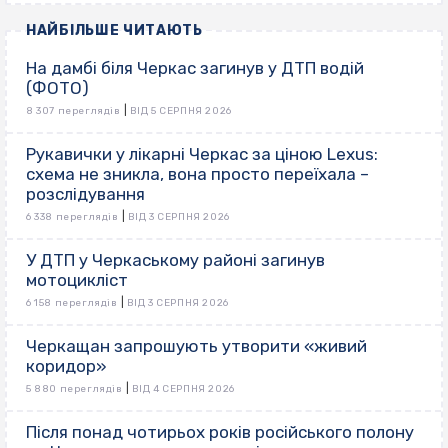
НАЙБІЛЬШЕ ЧИТАЮТЬ
На дамбі біля Черкас загинув у ДТП водій
(ФОТО)
|
8 307 переглядів
ВІД 5 СЕРПНЯ 2026
Рукавички у лікарні Черкас за ціною Lexus:
схема не зникла, вона просто переїхала –
розслідування
|
6 338 переглядів
ВІД 3 СЕРПНЯ 2026
У ДТП у Черкаському районі загинув
мотоцикліст
|
6 158 переглядів
ВІД 3 СЕРПНЯ 2026
Черкащан запрошують утворити «живий
коридор»
|
5 880 переглядів
ВІД 4 СЕРПНЯ 2026
Після понад чотирьох років російського полону