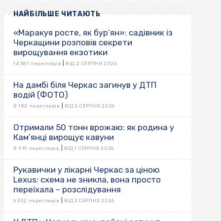
НАЙБІЛЬШЕ ЧИТАЮТЬ
«Маракуя росте, як бур’ян»: садівник із
Черкащини розповів секрети
вирощування екзотики
|
14 381 переглядів
ВІД 2 СЕРПНЯ 2026
На дамбі біля Черкас загинув у ДТП
водій (ФОТО)
|
8 182 переглядів
ВІД 5 СЕРПНЯ 2026
Отримали 50 тонн врожаю: як родина у
Кам’янці вирощує кавуни
|
8 019 переглядів
ВІД 1 СЕРПНЯ 2026
Рукавички у лікарні Черкас за ціною
Lexus: схема не зникла, вона просто
переїхала – розслідування
|
6 302 переглядів
ВІД 3 СЕРПНЯ 2026