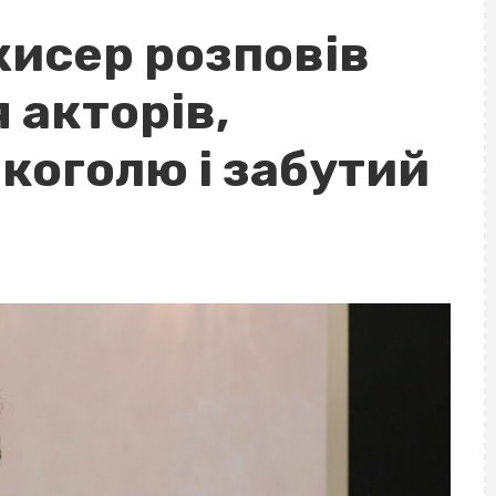
исер розповів
 акторів,
коголю і забутий