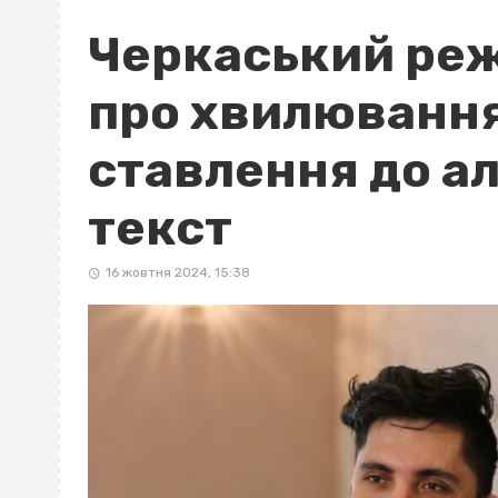
Черкаський реж
про хвилювання
ставлення до ал
текст
16 жовтня 2024, 15:38