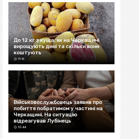
До 12 кг з куща: як на Черкащині
вирощують дині та скільки вони
коштують
11:15
Військовослужбовець заявив про
побиття побратимом у частині на
Черкащині. На ситуацію
відреагував Лубінець
10:44