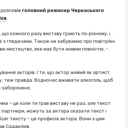
 розповів
головний режисер Черкаського
ієв
.
но, що кожного разу виставу грають по‐різному, і
лі з глядачами. Також не забуваємо про повітряні
ве мистецтво, яке має бути живим повністю, –
вання акторів. І те, що актор живий як артист,
у, теж правда. Водночас вживати алкоголь, щоб
і заборонено.
има – це коли ти грав виставу не раз, але текст
ь партнери, можуть за актора сказати текст і
бсяг тексту – це професія актора. Вони з цим
ав Садаклієв.