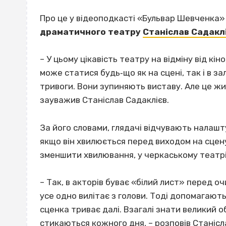
Про це у відеоподкасті «Бульвар Шевченка»
драматичного театру
Станіслав Садакл
– У цьому цікавість театру на відміну від кі
може статися будь‐що як на сцені, так і в за
тривоги. Вони зупиняють виставу. Але це жи
зауважив Станіслав Садаклієв.
За його словами, глядачі відчувають налашту
якщо він хвилюється перед виходом на сцен
зменшити хвилювання, у черкаському театр
– Так, в акторів буває «білий лист» перед оч
усе одно вилітає з голови. Тоді допомагают
сценка триває далі. Взагалі знати великий о
стикаються кожного дня, – розповів Станісл