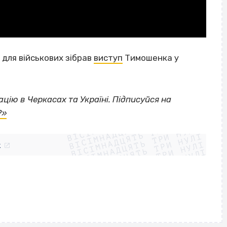
 для військових зібрав
виступ
Тимошенка у
цію в Черкасах та Україні. Підписуйся на
ВІСІМНАДЦЯТЬ ТРИ НУЛІ
?»
ВІСІМНАДЦЯТЬ ТРИ НУЛІ
ВІСІМНАДЦЯТЬ ТРИ НУЛІ
ВІСІМНАДЦЯТЬ ТРИ НУЛІ
ВІСІМНАДЦЯТЬ ТРИ НУЛІ
ВІСІМНАДЦЯТЬ ТРИ НУЛІ
k
ВІСІМНАДЦЯТЬ ТРИ НУЛІ
ВІСІМНАДЦЯТЬ ТРИ НУЛІ