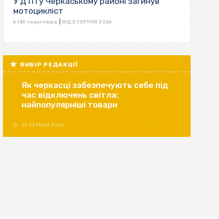
У ДТП у Черкаському районі загинув
мотоцикліст
|
6 143 переглядів
ВІД 3 СЕРПНЯ 2026
ВИБІР РЕДАКЦІЇ
Як черкасці забезпечують себе під
час відключень світла:
найпопулярніші товари
29 ЧЕРВНЯ 2026