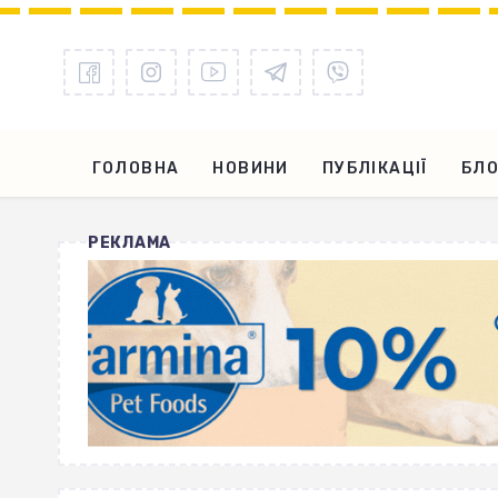
ГОЛОВНА
НОВИНИ
ПУБЛІКАЦІЇ
БЛО
РЕКЛАМА