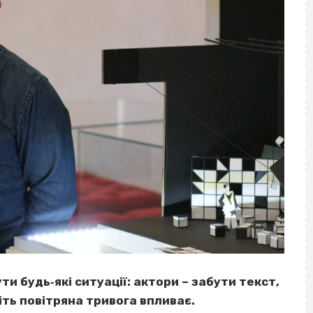
ти будь‐які ситуації: актори – забути текст,
іть повітряна тривога впливає.