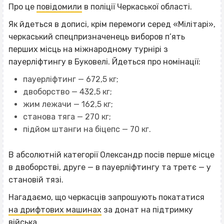
Про це
повідомили
в поліції Черкаської області.
Як йдеться в дописі, крім перемоги серед «Мілітарі»,
черкаський спецпризначенець виборов п’ять
перших місць на міжнародному турнірі з
пауерліфтингу в Буковелі. Йдеться про номінації:
пауерліфтинг — 672,5 кг;
двоборство — 432,5 кг;
жим лежачи — 162,5 кг;
станова тяга — 270 кг;
підйом штанги на біцепс — 70 кг.
В абсолютній категорії Олександр посів перше місце
в двоборстві, друге — в пауерліфтингу та третє — у
становій тязі.
Нагадаємо, що черкасців запрошують покататися
на дрифтових машинах
за донат на підтримку
війська.