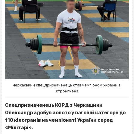
Черкаський спецпризначенець став чемпіоном України зі
стронгмена
Спецпризначенець КОРД з Черкащини
Олександр здобув золото у ваговій категорії до
110 кілограмів на чемпіонаті України серед
«Мілітарі».