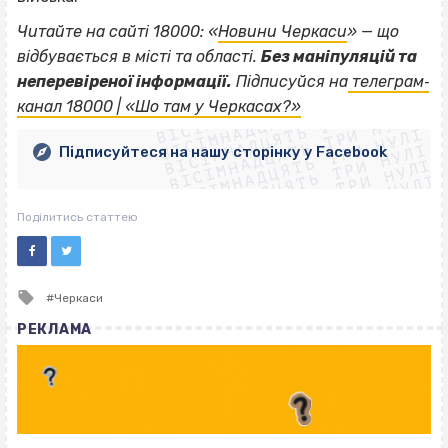
Читайте на сайті 18000: «
Новини Черкаси
» — що
відбувається в місті та області.
Без маніпуляцій та
ВІСІМНАДЦЯТЬ ТРИ НУЛІ
неперевіреної інформації.
Підписуйся на
телеграм‐
ВІСІМНАДЦЯТЬ ТРИ НУЛІ
ВІСІМНАДЦЯТЬ ТРИ НУЛІ
канал 18000 | «Шо там у Черкасах?»
ВІСІМНАДЦЯТЬ ТРИ НУЛІ
ВІСІМНАДЦЯТЬ ТРИ НУЛІ
ВІСІМНАДЦЯТЬ ТРИ НУЛІ
Підписуйтеся на нашу сторінку у Facebook
ВІСІМНАДЦЯТЬ ТРИ НУЛІ
ВІСІМНАДЦЯТЬ ТРИ НУЛІ
Поділитись статтею
Tagged
Черкаси
with
РЕКЛАМА