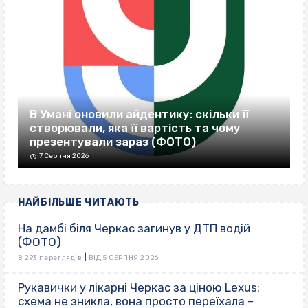
В Умані оновили айдентику: скільки її
створювали, яка її вартість та чому
презентували зараз (ФОТО)
7 Серпня 2026
НАЙБІЛЬШЕ ЧИТАЮТЬ
На дамбі біля Черкас загинув у ДТП водій
(ФОТО)
|
8 293 переглядів
ВІД 5 СЕРПНЯ 2026
Рукавички у лікарні Черкас за ціною Lexus:
схема не зникла, вона просто переїхала –