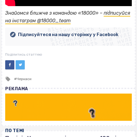
ВІСІМНАДЦЯТЬ ТРИ НУЛІ
Знайомся ближче з командою «18000» –
підписуйся
ВІСІМНАДЦЯТЬ ТРИ НУЛІ
ВІСІМНАДЦЯТЬ ТРИ НУЛІ
на інстаграм @18000_team
ВІСІМНАДЦЯТЬ ТРИ НУЛІ
ВІСІМНАДЦЯТЬ ТРИ НУЛІ
ВІСІМНАДЦЯТЬ ТРИ НУЛІ
Підписуйтеся на нашу сторінку у Facebook
ВІСІМНАДЦЯТЬ ТРИ НУЛІ
ВІСІМНАДЦЯТЬ ТРИ НУЛІ
Поділитись статтею
Tagged
Черкаси
with
РЕКЛАМА
ПО ТЕМІ