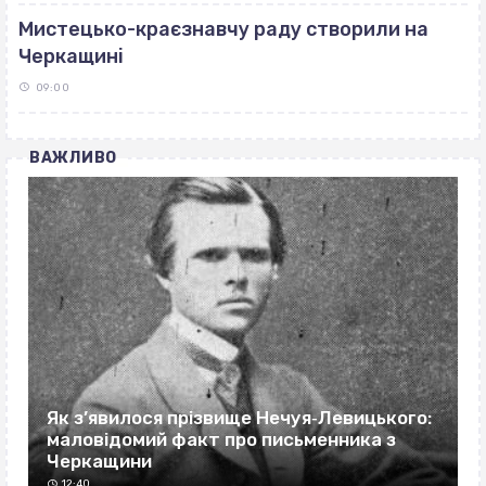
Мистецько-краєзнавчу раду створили на
Черкащині
09:00
ВАЖЛИВО
Як з’явилося прізвище Нечуя‐Левицького:
маловідомий факт про письменника з
Черкащини
12:40