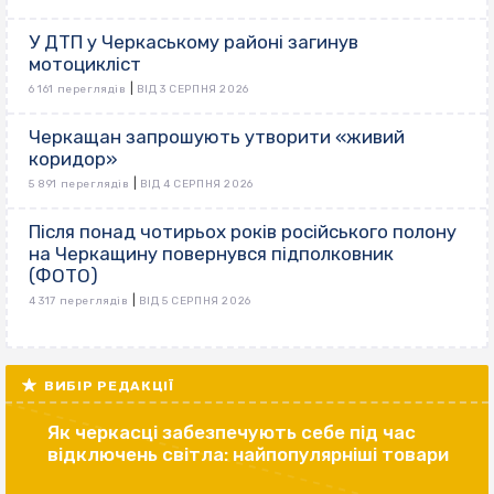
У ДТП у Черкаському районі загинув
мотоцикліст
|
6 161 переглядів
ВІД 3 СЕРПНЯ 2026
Черкащан запрошують утворити «живий
коридор»
|
5 891 переглядів
ВІД 4 СЕРПНЯ 2026
Після понад чотирьох років російського полону
на Черкащину повернувся підполковник
(ФОТО)
|
4 317 переглядів
ВІД 5 СЕРПНЯ 2026
ВИБІР РЕДАКЦІЇ
Як черкасці забезпечують себе під час
відключень світла: найпопулярніші товари