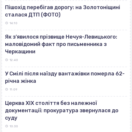
Пішохід перебігав дорогу: на Золотоніщині
сталася ДТП (ФОТО)
14:10
Як з’явилося прізвище Нечуя-Левицького:
маловідомий факт про письменника з
Черкащини
12:40
У Смілі після наїзду вантажівки померла 62-
річна жінка
11:09
Церква ХІХ століття без належної
документації: прокуратура звернулася до
суду
10:30