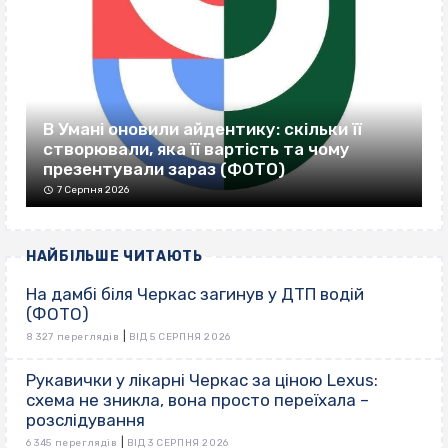
В Умані оновили айдентику: скільки її
створювали, яка її вартість та чому
презентували зараз (ФОТО)
7 Серпня 2026
НАЙБІЛЬШЕ ЧИТАЮТЬ
На дамбі біля Черкас загинув у ДТП водій
(ФОТО)
|
8 327 переглядів
ВІД 5 СЕРПНЯ 2026
Рукавички у лікарні Черкас за ціною Lexus:
схема не зникла, вона просто переїхала –
розслідування
|
6 345 переглядів
ВІД 3 СЕРПНЯ 2026