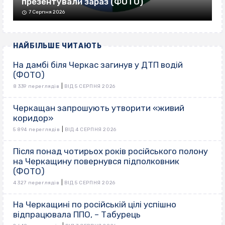
презентували зараз (ФОТО)
7 Серпня 2026
НАЙБІЛЬШЕ ЧИТАЮТЬ
На дамбі біля Черкас загинув у ДТП водій
(ФОТО)
|
8 339 переглядів
ВІД 5 СЕРПНЯ 2026
Черкащан запрошують утворити «живий
коридор»
|
5 894 переглядів
ВІД 4 СЕРПНЯ 2026
Після понад чотирьох років російського полону
на Черкащину повернувся підполковник
(ФОТО)
|
4 327 переглядів
ВІД 5 СЕРПНЯ 2026
На Черкащині по російській цілі успішно
відпрацювала ППО, – Табурець