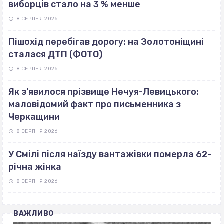
виборців стало на 3 % менше
8 СЕРПНЯ 2026
Пішохід перебігав дорогу: на Золотоніщині
сталася ДТП (ФОТО)
8 СЕРПНЯ 2026
Як з’явилося прізвище Нечуя-Левицького:
маловідомий факт про письменника з
Черкащини
8 СЕРПНЯ 2026
У Смілі після наїзду вантажівки померла 62-
річна жінка
8 СЕРПНЯ 2026
ВАЖЛИВО