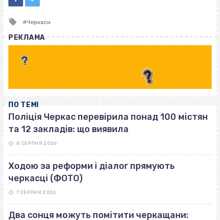
Tagged
Черкаси
with
РЕКЛАМА
ПО ТЕМІ
Поліція Черкас перевірила понад 100 містян
та 12 закладів: що виявила
8 СЕРПНЯ 2026
Ходою за реформи і діалог прямують
черкасці (ФОТО)
7 СЕРПНЯ 2026
Два сонця можуть помітити черкащани: