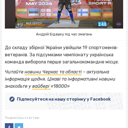
Андрій Бідашку під час змагань
До складу збірної України увійшли 19 спортсменів‐
ветеранів. За підсумками чемпіонату українська
команда виборола перше загальнокомандне місце.
Читайте
новини Черкас та області
– актуальна
ВІСІМНАДЦЯТЬ ТРИ НУЛІ
інформація щодня. Цікаві та інформативні новини
ВІСІМНАДЦЯТЬ ТРИ НУЛІ
ВІСІМНАДЦЯТЬ ТРИ НУЛІ
знаходьте у
вайбері
«18000»
ВІСІМНАДЦЯТЬ ТРИ НУЛІ
ВІСІМНАДЦЯТЬ ТРИ НУЛІ
ВІСІМНАДЦЯТЬ ТРИ НУЛІ
Підписуйтеся на нашу сторінку у Facebook
ВІСІМНАДЦЯТЬ ТРИ НУЛІ
ВІСІМНАДЦЯТЬ ТРИ НУЛІ
Поділитись статтею