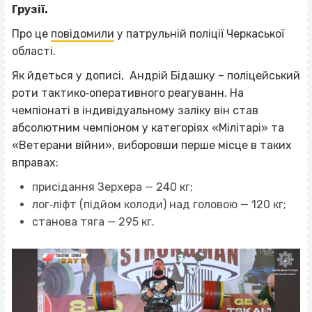
Грузії.
Про це
повідомили
у патрульній поліції Черкаської
області.
Як йдеться у дописі, Андрій Бідашку – поліцейський
роти тактико‐оперативного реагуванн. На
чемпіонаті в індивідуальному заліку він став
абсолютним чемпіоном у категоріях «Мілітарі» та
«Ветерани війни», виборовши перше місце в таких
вправах:
присідання Зерхера — 240 кг;
лог‐ліфт (підйом колоди) над головою — 120 кг;
станова тяга — 295 кг.