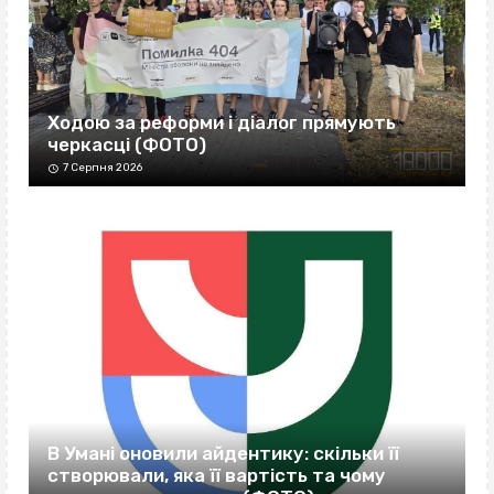
Ходою за реформи і діалог прямують
черкасці (ФОТО)
7 Серпня 2026
В Умані оновили айдентику: скільки її
створювали, яка її вартість та чому