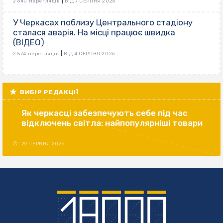
|
2 640 переглядів
ВІД 7 СЕРПНЯ 2026
У Черкасах поблизу Центрального стадіону
сталася аварія. На місці працює швидка
(ВІДЕО)
|
2 574 переглядів
ВІД 4 СЕРПНЯ 2026
ВИБІР РЕДАКЦІЇ
Як черкасці забезпечують себе під час
відключень світла: найпопулярніші товари
29 ЧЕРВНЯ 2026