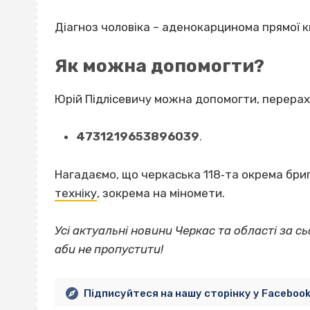
Діагноз чоловіка – аденокарцинома прямої к
Як можна допомогти?
Юрій Підлісевичу можна допомогти, перерах
4731219653896039
.
Нагадаємо, що черкаська 118‐та окрема бр
техніку
, зокрема на міномети.
Усі актуальні новини Черкас та області за сь
аби не пропустити!
Підписуйтеся на нашу сторінку у Faceboo