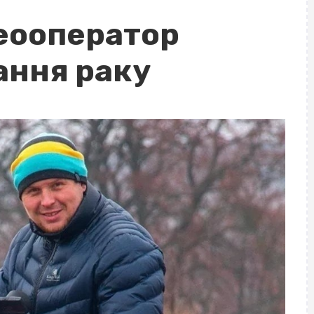
еооператор
ання раку