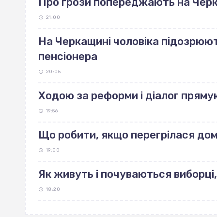
Про грози попереджають на Чер
21:00
На Черкащині чоловіка підозрюют
пенсіонера
20:05
Ходою за реформи і діалог пряму
19:56
Що робити, якщо перегрілася до
19:00
Як живуть і почуваються виборці,
18:20