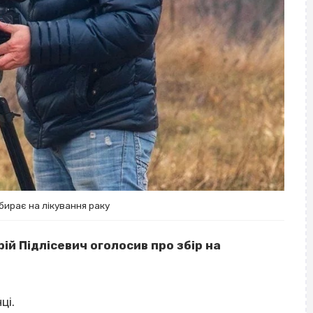
бирає на лікування раку
й Підлісевич оголосив про збір на
ці.