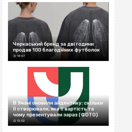
Черкаський бренд за дві години
продав 100 благодійних футболок
18:07
В Умані оновили айдентику: скільки
її створювали, яка її вартість та
чому презентували зараз (ФОТО)
12:02