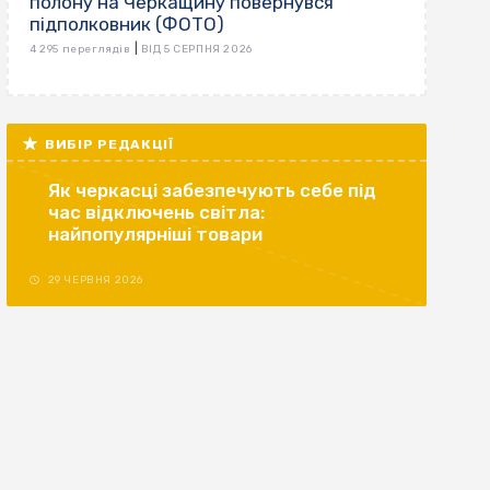
полону на Черкащину повернувся
підполковник (ФОТО)
|
4 295 переглядів
ВІД 5 СЕРПНЯ 2026
ВИБІР РЕДАКЦІЇ
Як черкасці забезпечують себе під
час відключень світла:
найпопулярніші товари
29 ЧЕРВНЯ 2026