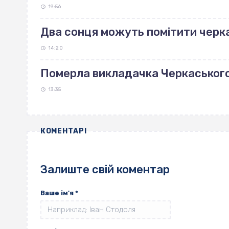
19:56
Два сонця можуть помітити черка
14:20
Померла викладачка Черкаськог
13:35
КОМЕНТАРІ
Залиште свій коментар
Ваше ім'я
*