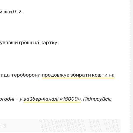
ишки G‐2.
увавши гроші на картку:
игада тероборони
продовжує збирати кошти на
огодні – у
вайбер‐каналі «18000»
. Підписуйся,
ВІСІМНАДЦЯТЬ ТРИ НУЛІ
ВІСІМНАДЦЯТЬ ТРИ НУЛІ
ВІСІМНАДЦЯТЬ ТРИ НУЛІ
ВІСІМНАДЦЯТЬ ТРИ НУЛІ
ВІСІМНАДЦЯТЬ ТРИ НУЛІ
k