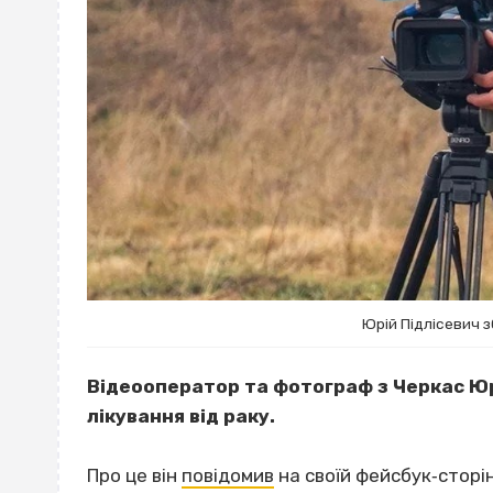
Юрій Підлісевич з
Відеооператор та фотограф з Черкас Юрі
лікування від раку.
Про це він
повідомив
на своїй фейсбук‐сторін