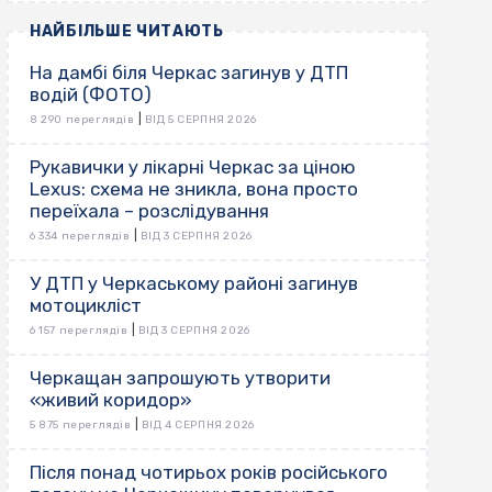
НАЙБІЛЬШЕ ЧИТАЮТЬ
На дамбі біля Черкас загинув у ДТП
водій (ФОТО)
|
8 290 переглядів
ВІД 5 СЕРПНЯ 2026
Рукавички у лікарні Черкас за ціною
Lexus: схема не зникла, вона просто
переїхала – розслідування
|
6 334 переглядів
ВІД 3 СЕРПНЯ 2026
У ДТП у Черкаському районі загинув
мотоцикліст
|
6 157 переглядів
ВІД 3 СЕРПНЯ 2026
Черкащан запрошують утворити
«живий коридор»
|
5 875 переглядів
ВІД 4 СЕРПНЯ 2026
Після понад чотирьох років російського