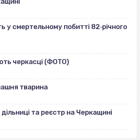
кащині
ь у смертельному побитті 82‐річного
ють черкасці (ФОТО)
машня тварина
 дільниці та реєстр на Черкащині