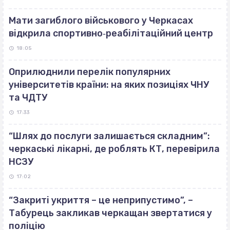
Мати загиблого військового у Черкасах
відкрила спортивно‐реабілітаційний центр
18:05
Оприлюднили перелік популярних
університетів країни: на яких позиціях ЧНУ
та ЧДТУ
17:33
“Шлях до послуги залишається складним”:
черкаські лікарні, де роблять КТ, перевірила
НСЗУ
17:02
“Закриті укриття – це неприпустимо”, –
Табурець закликав черкащан звертатися у
поліцію