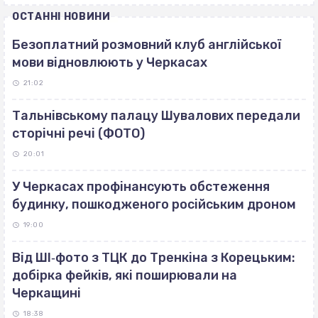
ОСТАННІ НОВИНИ
Безоплатний розмовний клуб англійської
мови відновлюють у Черкасах
21:02
Тальнівському палацу Шувалових передали
сторічні речі (ФОТО)
20:01
У Черкасах профінансують обстеження
будинку, пошкодженого російським дроном
19:00
Від ШІ‐фото з ТЦК до Тренкіна з Корецьким:
добірка фейків, які поширювали на
Черкащині
18:38