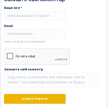
Ваше ім'я
*
Email
Залиште свій коментр