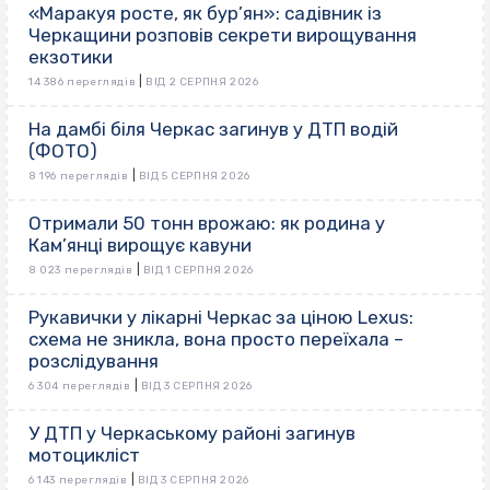
«Маракуя росте, як бур’ян»: садівник із
Черкащини розповів секрети вирощування
екзотики
|
14 386 переглядів
ВІД 2 СЕРПНЯ 2026
На дамбі біля Черкас загинув у ДТП водій
(ФОТО)
|
8 196 переглядів
ВІД 5 СЕРПНЯ 2026
Отримали 50 тонн врожаю: як родина у
Кам’янці вирощує кавуни
|
8 023 переглядів
ВІД 1 СЕРПНЯ 2026
Рукавички у лікарні Черкас за ціною Lexus:
схема не зникла, вона просто переїхала –
розслідування
|
6 304 переглядів
ВІД 3 СЕРПНЯ 2026
У ДТП у Черкаському районі загинув
мотоцикліст
|
6 143 переглядів
ВІД 3 СЕРПНЯ 2026