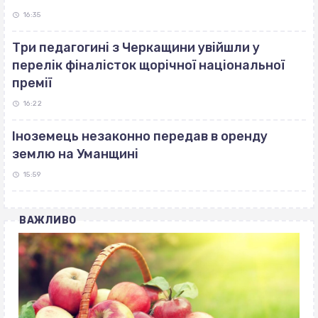
16:35
Три педагогині з Черкащини увійшли у
перелік фіналісток щорічної національної
премії
16:22
Іноземець незаконно передав в оренду
землю на Уманщині
15:59
ВАЖЛИВО