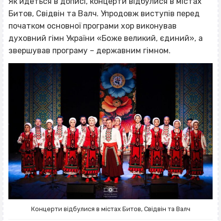
Як йдеться в дописі, концерти відбулися в містах
Битов, Свідвін та Валч. Упродовж виступів перед
початком основної програми хор виконував
духовний гімн України «Боже великий, єдиний», а
звершував програму – державним гімном.
Концерти відбулися в містах Битов, Свідвін та Валч