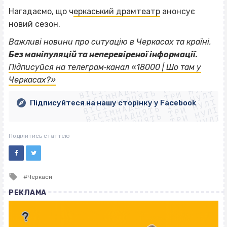
Нагадаємо, що ч
еркаський драмтеатр
анонсує
новий сезон.
Важливі новини про ситуацію в Черкасах та країні.
Без маніпуляцій та неперевіреної інформації.
ВІСІМНАДЦЯТЬ ТРИ НУЛІ
Підписуйся на телеграм‐канал «18000 | Шо там у
ВІСІМНАДЦЯТЬ ТРИ НУЛІ
ВІСІМНАДЦЯТЬ ТРИ НУЛІ
Черкасах?»
ВІСІМНАДЦЯТЬ ТРИ НУЛІ
ВІСІМНАДЦЯТЬ ТРИ НУЛІ
ВІСІМНАДЦЯТЬ ТРИ НУЛІ
Підписуйтеся на нашу сторінку у Facebook
ВІСІМНАДЦЯТЬ ТРИ НУЛІ
ВІСІМНАДЦЯТЬ ТРИ НУЛІ
Поділитись статтею
Tagged
Черкаси
with
РЕКЛАМА