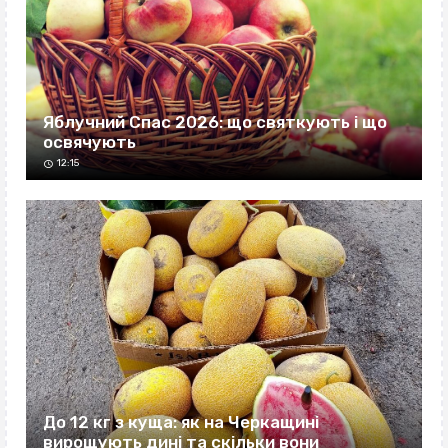
Яблучний Спас 2026: що святкують і що
освячують
12:15
До 12 кг з куща: як на Черкащині
вирощують дині та скільки вони