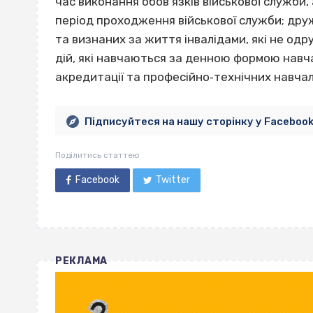
час виконання обов’язків військової служби
період проходження військової служби; друж
та визнаних за життя інвалідами, які не од
дій, які навчаються за денною формою навча
акредитації та професійно‐технічних навча
Підписуйтеся на нашу сторінку у Faceboo
Поділитись статтею
Facebook
Twitter
РЕКЛАМА