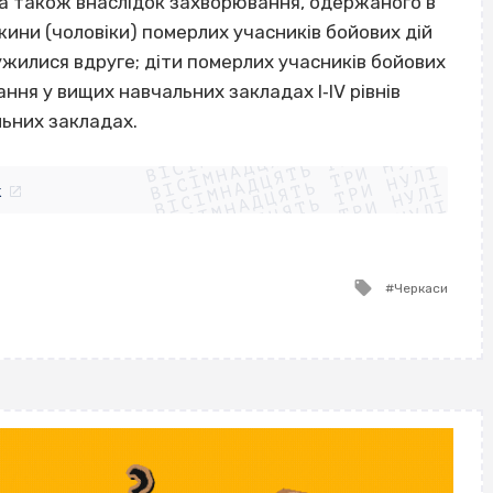
, а також внаслідок захворювання, одержаного в
ини (чоловіки) померлих учасників бойових дій
ружилися вдруге; діти померлих учасників бойових
ння у вищих навчальних закладах I‐IV рівнів
ВІСІМНАДЦЯТЬ ТРИ НУЛІ
льних закладах.
ВІСІМНАДЦЯТЬ ТРИ НУЛІ
ВІСІМНАДЦЯТЬ ТРИ НУЛІ
ВІСІМНАДЦЯТЬ ТРИ НУЛІ
ВІСІМНАДЦЯТЬ ТРИ НУЛІ
ВІСІМНАДЦЯТЬ ТРИ НУЛІ
k
ВІСІМНАДЦЯТЬ ТРИ НУЛІ
ВІСІМНАДЦЯТЬ ТРИ НУЛІ
Tagged
Черкаси
with