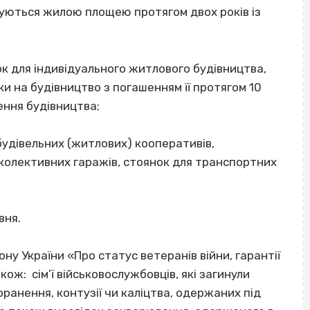
чуються жилою площею протягом двох років із
к для індивідуального житлового будівництва,
и на будівництво з погашенням її протягом 10
чення будівництва;
удівельних (житлових) кооперативів,
 колективних гаражів, стоянок для транспортних
вня.
ону України «Про статус ветеранів війни, гарантії
кож: сім’ї військовослужбовців, які загинули
ранення, контузії чи каліцтва, одержаних під