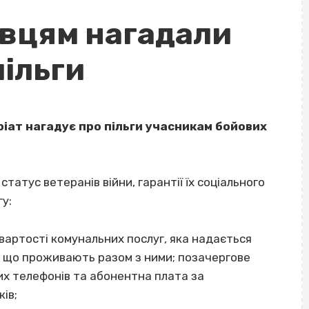
вцям нагадали
пільги
іат нагадує про пільги учасникам бойових
статус ветеранів війни, гарантії їх соціального
у:
вартості комунальних послуг, яка надається
й, що проживають разом з ними; позачергове
их телефонів та абонентна плата за
ів;