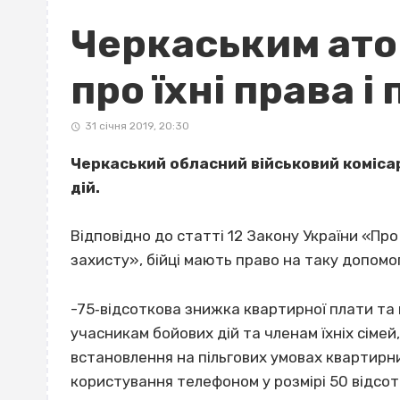
Черкаським ато
про їхні права і 
31 січня 2019, 20:30
Черкаський обласний військовий комісар
дій.
Відповідно до статті 12 Закону України «Про 
захисту», бійці мають право на таку допомог
-75‐відсоткова знижка квартирної плати та 
учасникам бойових дій та членам їхніх сіме
встановлення на пільгових умовах квартирн
користування телефоном у розмірі 50 відсотк