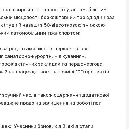
го пасажирського транспорту, автомобільним
ській місцевості; безкоштовний проїзд один раз
рік (туди й назад) з 50‐відсотковою знижкою
ським автомобільним транспортом;
 за рецептами лікарів, першочергове
я санаторно‐курортним лікуванням;
‐профілактичних закладах та першочергова
овій непрацездатності в розмірі 100 процентів
 у зручний час, а також одержання додаткової
ереважне право на залишення на роботі при
ю. Учасники бойових дій, які дістали