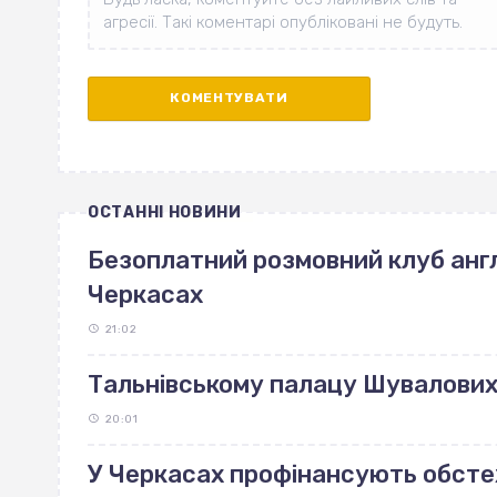
ОСТАННІ НОВИНИ
Безоплатний розмовний клуб англ
Черкасах
21:02
Тальнівському палацу Шувалових 
20:01
У Черкасах профінансують обст