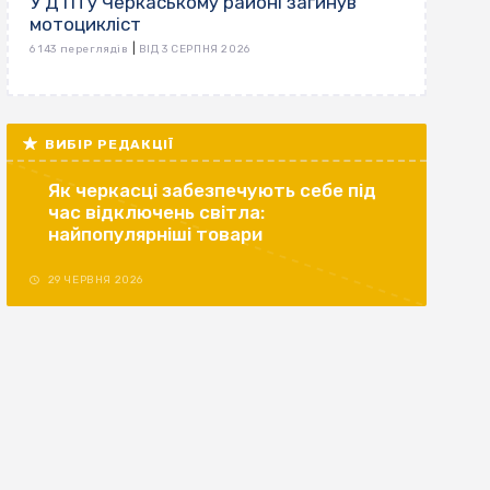
У ДТП у Черкаському районі загинув
мотоцикліст
|
6 143 переглядів
ВІД 3 СЕРПНЯ 2026
ВИБІР РЕДАКЦІЇ
Як черкасці забезпечують себе під
час відключень світла:
найпопулярніші товари
29 ЧЕРВНЯ 2026