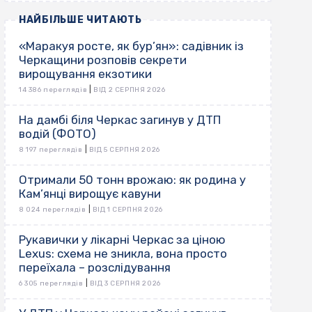
НАЙБІЛЬШЕ ЧИТАЮТЬ
«Маракуя росте, як бур’ян»: садівник із
Черкащини розповів секрети
вирощування екзотики
|
14 386 переглядів
ВІД 2 СЕРПНЯ 2026
На дамбі біля Черкас загинув у ДТП
водій (ФОТО)
|
8 197 переглядів
ВІД 5 СЕРПНЯ 2026
Отримали 50 тонн врожаю: як родина у
Кам’янці вирощує кавуни
|
8 024 переглядів
ВІД 1 СЕРПНЯ 2026
Рукавички у лікарні Черкас за ціною
Lexus: схема не зникла, вона просто
переїхала – розслідування
|
6 305 переглядів
ВІД 3 СЕРПНЯ 2026