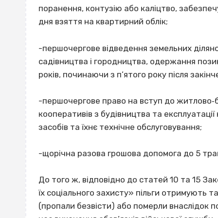
поранення, контузію або каліцтво, забезпе
дня взяття на квартирний облік;
-першочергове відведення земельних діляно
садівництва і городництва, одержання позик
років, починаючи з п’ятого року після закін
-першочергове право на вступ до житлово‐б
кооперативів з будівництва та експлуатації
засобів та їхнє технічне обслуговування;
-щорічна разова грошова допомога до 5 тра
До того ж, відповідно до статей 10 та 15 Зак
їх соціального захисту» пільги отримують та
(пропали безвісти) або померли внаслідок по