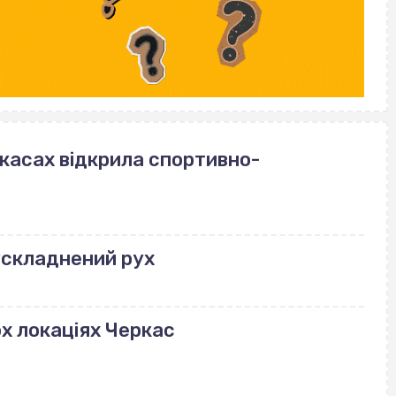
ркасах відкрила спортивно-
ускладнений рух
ох локаціях Черкас