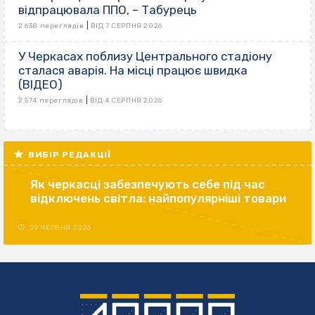
відпрацювала ППО, – Табурець
|
2 638 переглядів
ВІД 7 СЕРПНЯ 2026
У Черкасах поблизу Центрального стадіону
сталася аварія. На місці працює швидка
(ВІДЕО)
|
2 574 переглядів
ВІД 4 СЕРПНЯ 2026
ВИБІР РЕДАКЦІЇ
Як черкасці забезпечують себе під час
відключень світла: найпопулярніші товари
29 ЧЕРВНЯ 2026