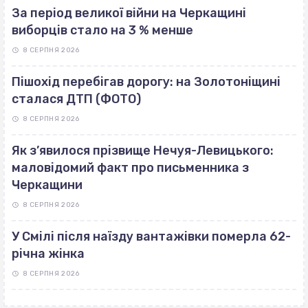
За період великої війни на Черкащині
виборців стало на 3 % менше
8 СЕРПНЯ 2026
Пішохід перебігав дорогу: на Золотоніщині
сталася ДТП (ФОТО)
8 СЕРПНЯ 2026
Як з’явилося прізвище Нечуя-Левицького:
маловідомий факт про письменника з
Черкащини
8 СЕРПНЯ 2026
У Смілі після наїзду вантажівки померла 62-
річна жінка
8 СЕРПНЯ 2026