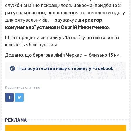
служби значно покращилося. Зокрема, придбано 2
рятувальні човни, спорядження та комплекти одягу
для рятувальників,
－
зауважує
директор
комунальної установи Сергій Микитченко
.
Штат працівників налічує 13 осіб, у літній сезон їх
кількість збільшується.
ВІСІМНАДЦЯТЬ ТРИ НУЛІ
ВІСІМНАДЦЯТЬ ТРИ НУЛІ
ВІСІМНАДЦЯТЬ ТРИ НУЛІ
Додамо, що берегова лінія Черкас
－
близько 15 км.
ВІСІМНАДЦЯТЬ ТРИ НУЛІ
ВІСІМНАДЦЯТЬ ТРИ НУЛІ
ВІСІМНАДЦЯТЬ ТРИ НУЛІ
Підписуйтеся на нашу сторінку у Facebook
ВІСІМНАДЦЯТЬ ТРИ НУЛІ
ВІСІМНАДЦЯТЬ ТРИ НУЛІ
Поділитись статтею
РЕКЛАМА