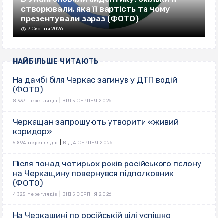
створювали, яка її вартість та чому
презентували зараз (ФОТО)
7 Серпня 2026
НАЙБІЛЬШЕ ЧИТАЮТЬ
На дамбі біля Черкас загинув у ДТП водій
(ФОТО)
|
8 337 переглядів
ВІД 5 СЕРПНЯ 2026
Черкащан запрошують утворити «живий
коридор»
|
5 894 переглядів
ВІД 4 СЕРПНЯ 2026
Після понад чотирьох років російського полону
на Черкащину повернувся підполковник
(ФОТО)
|
4 325 переглядів
ВІД 5 СЕРПНЯ 2026
На Черкащині по російській цілі успішно