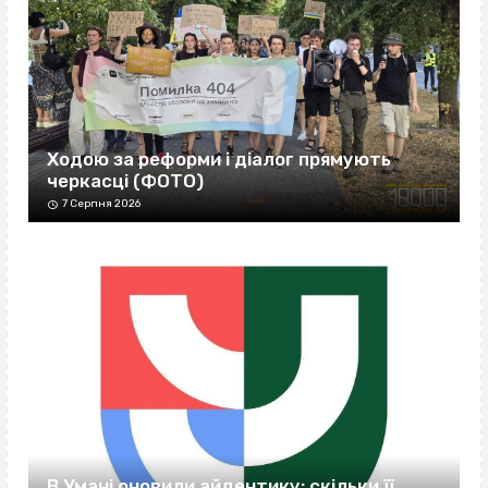
Ходою за реформи і діалог прямують
черкасці (ФОТО)
7 Серпня 2026
В Умані оновили айдентику: скільки її