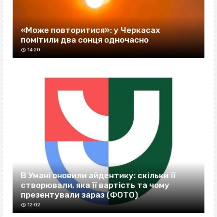
«Може повторитися»: у Черкасах
помітили два сонця одночасно
14:20
В Умані оновили айдентику: скільки її
створювали, яка її вартість та чому
презентували зараз (ФОТО)
12:02