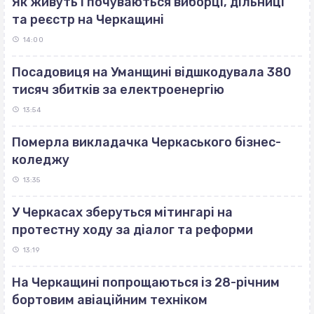
Як живуть і почуваються виборці, дільниці
та реєстр на Черкащині
14:00
Посадовиця на Уманщині відшкодувала 380
тисяч збитків за електроенергію
13:54
Померла викладачка Черкаського бізнес-
коледжу
13:35
У Черкасах зберуться мітингарі на
протестну ходу за діалог та реформи
13:19
На Черкащині попрощаються із 28-річним
бортовим авіаційним техніком