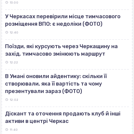
13:00
У Черкасах перевірили місце тимчасового
розміщення ВПО: є недоліки (ФОТО)
12:40
Поїзди, які курсують через Черкащину на
захід, тимчасово змінюють маршрут
12:22
В Умані оновили айдентику: скільки її
створювали, яка її вартість та чому
презентували зараз (ФОТО)
12:02
Діскант та оточення продають клуб й інші
активи в центрі Черкас
11:40