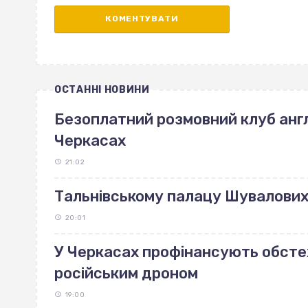
ОСТАННІ НОВИНИ
Безоплатний розмовний клуб англ
Черкасах
21:02
Тальнівському палацу Шувалових 
20:01
У Черкасах профінансують обст
російським дроном
19:00