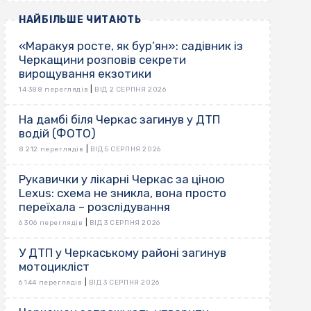
НАЙБІЛЬШЕ ЧИТАЮТЬ
«Маракуя росте, як бур’ян»: садівник із
Черкащини розповів секрети
вирощування екзотики
|
14 388 переглядів
ВІД 2 СЕРПНЯ 2026
На дамбі біля Черкас загинув у ДТП
водій (ФОТО)
|
8 212 переглядів
ВІД 5 СЕРПНЯ 2026
Рукавички у лікарні Черкас за ціною
Lexus: схема не зникла, вона просто
переїхала – розслідування
|
6 306 переглядів
ВІД 3 СЕРПНЯ 2026
У ДТП у Черкаському районі загинув
мотоцикліст
|
6 144 переглядів
ВІД 3 СЕРПНЯ 2026