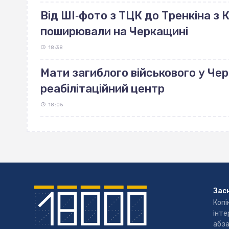
Від ШІ‐фото з ТЦК до Тренкіна з К
поширювали на Черкащині
18:38
Мати загиблого військового у Че
реабілітаційний центр
18:05
Зас
Копі
інте
абза