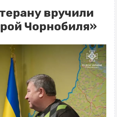
терану вручили
Герой Чорнобиля»