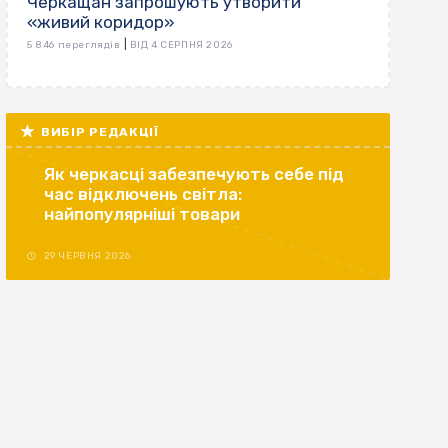
Черкащан запрошують утворити
«живий коридор»
|
5 846 переглядів
ВІД 4 СЕРПНЯ 2026
ВИБІР РЕДАКЦІЇ
Як черкасці забезпечують себе під
час відключень світла:
найпопулярніші товари
29 ЧЕРВНЯ 2026