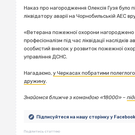
Наказ про нагородження Олексія Гузя було п
ліквідатору аварії на Чорнобильській АЕС вр
«Ветерана пожежної охорони нагороджено з
професіоналізм під час ліквідації наслідків 
особистий внесок у розвиток пожежної охор
управління ДСНС.
Нагадаємо,
у Черкасах побратими полеглого 
дружину
.
Знайомся ближче з командою «18000» –
пі
Підписуйтеся на нашу сторінку у Faceboo
Поділитись статтею