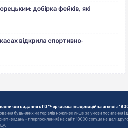
орецьким: добірка фейків, які
ркасах відкрила спортивно‐
новником видання є ГО “Черкаська інформаційна агенція 180
ювання будь-яких матеріалів можливе лише за умови посилання (
рнет-видань - гіперпосилання) на сайт 18000.com.ua не далі друг
цу.