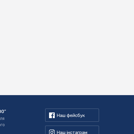
00”
Наш фейсбук
для
ого
Наш інстаграм