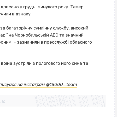
ідписано у грудні минулого року. Тепер
учили відзнаку.
а багаторічну сумлінну службу, високий
аварії на Чорнобильській АЕС та значний
они», – зазначили в пресслужбі обласного
воїна зустріли з пологового його сина та
ВІСІМНАДЦЯТЬ ТРИ НУЛІ
дписуйся на інстаграм @18000_team
ВІСІМНАДЦЯТЬ ТРИ НУЛІ
ВІСІМНАДЦЯТЬ ТРИ НУЛІ
ВІСІМНАДЦЯТЬ ТРИ НУЛІ
ВІСІМНАДЦЯТЬ ТРИ НУЛІ
ВІСІМНАДЦЯТЬ ТРИ НУЛІ
k
ВІСІМНАДЦЯТЬ ТРИ НУЛІ