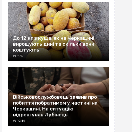
До 12 кг з куща: як на Черкащині
вирощують дині та скільки вони
коштують
11:15
Військовослужбовець заявив про
побиття побратимом у частині на
Черкащині. На ситуацію
відреагував Лубінець
10:44