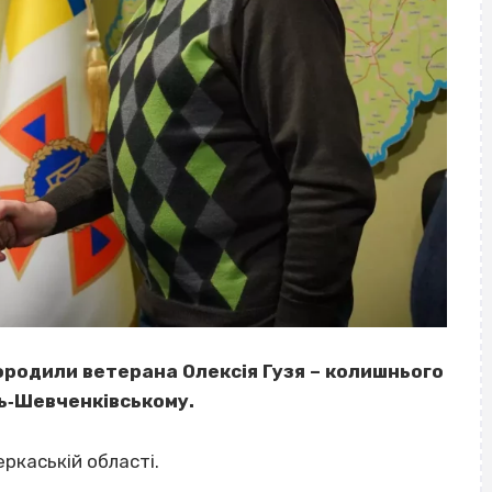
родили ветерана Олексія Гузя – колишнього
ь‐Шевченківському.
ркаській області.