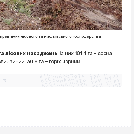
правління лісового та мисливського господарства
 га лісових насаджень
. Із них 101,4 га – сосна
ВІСІМНАДЦЯТЬ ТРИ НУЛІ
 звичайний, 30,8 га – горіх чорний.
ВІСІМНАДЦЯТЬ ТРИ НУЛІ
ВІСІМНАДЦЯТЬ ТРИ НУЛІ
ВІСІМНАДЦЯТЬ ТРИ НУЛІ
ВІСІМНАДЦЯТЬ ТРИ НУЛІ
ВІСІМНАДЦЯТЬ ТРИ НУЛІ
k
ВІСІМНАДЦЯТЬ ТРИ НУЛІ
ВІСІМНАДЦЯТЬ ТРИ НУЛІ