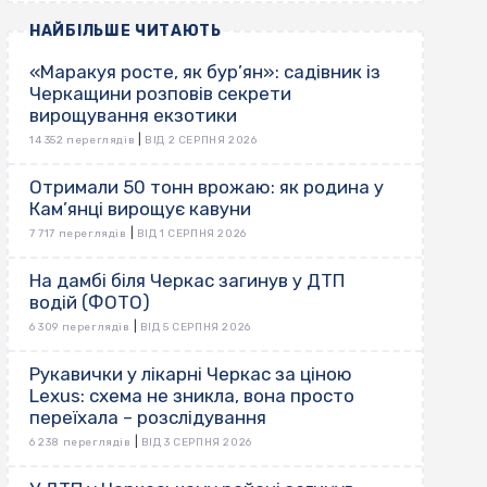
НАЙБІЛЬШЕ ЧИТАЮТЬ
«Маракуя росте, як бур’ян»: садівник із
Черкащини розповів секрети
вирощування екзотики
|
14 352 переглядів
ВІД 2 СЕРПНЯ 2026
Отримали 50 тонн врожаю: як родина у
Кам’янці вирощує кавуни
|
7 717 переглядів
ВІД 1 СЕРПНЯ 2026
На дамбі біля Черкас загинув у ДТП
водій (ФОТО)
|
6 309 переглядів
ВІД 5 СЕРПНЯ 2026
Рукавички у лікарні Черкас за ціною
Lexus: схема не зникла, вона просто
переїхала – розслідування
|
6 238 переглядів
ВІД 3 СЕРПНЯ 2026