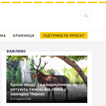
АМА
КРАМНИЦЯ
ПІДТРИМАТИ ПРОЄКТ
ВАЖЛИВО
Брили льоду та кондиціонери: як
рятують тварин від спеки у
зоопарку Черкас
5 Серпня 2026