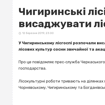
Чигиринські лі
висаджувати лі
12 березня 2019, 23:00
У Чигиринському лісгоспі розпочали ви
лісових культур сосни звичайної та акаці
Про це повідомляє прес‐служба Черкаського 
господарства.
Лісокультурні роботи тривають на ділянках
Чорнявському, Чигиринському та Богданівсь