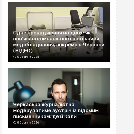
Одне провадження на двох: як
пов’язані компанії‐постачальники
медобладнання, зокрема в Черкаси
(ВІДЕО)
5 Серпня 2026
Черкаська журналістка
модеруватиме зустріч із відомим
письменником: де й коли
5 Серпня 2026