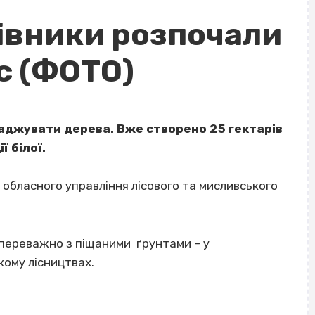
сівники розпочали
с (ФОТО)
саджувати дерева. Вже створено 25 гектарів
ї білої.
обласного управління лісового та мисливського
 переважно з піщаними ґрунтами – у
кому лісництвах.