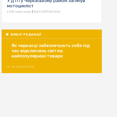
У ДТП у Черкаському районі загинув
мотоцикліст
|
6 128 переглядів
ВІД 3 СЕРПНЯ 2026
ВИБІР РЕДАКЦІЇ
Як черкасці забезпечують себе під
час відключень світла:
найпопулярніші товари
29 ЧЕРВНЯ 2026