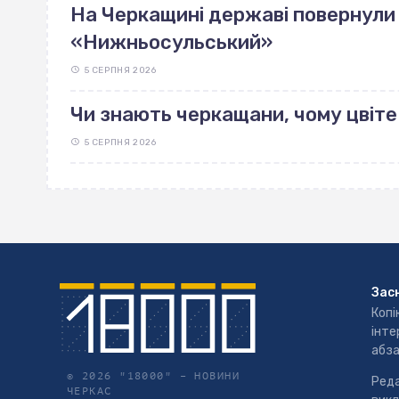
На Черкащині державі повернули 
«Нижньосульський»
5 СЕРПНЯ 2026
Чи знають черкащани, чому цвіте
5 СЕРПНЯ 2026
Зас
Копі
інте
абза
© 2026 "18000" –
НОВИНИ
Реда
ЧЕРКАС