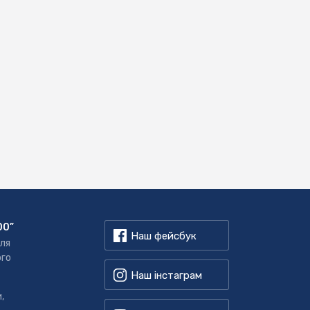
00”
Наш фейсбук
для
ого
Наш інстаграм
,