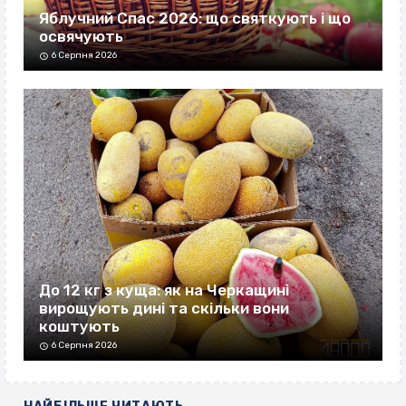
Яблучний Спас 2026: що святкують і що
освячують
6 Серпня 2026
До 12 кг з куща: як на Черкащині
вирощують дині та скільки вони
коштують
6 Серпня 2026