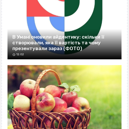
В Умані оновили айдентику: скільки її
створювали, яка її вартість та чому
презентували зараз (ФОТО)
12:02