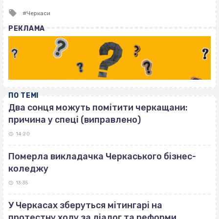
Tagged
Черкаси
with
РЕКЛАМА
ПО ТЕМІ
Два сонця можуть помітити черкащани:
причина у спеці (виправлено)
14:20
Померла викладачка Черкаського бізнес-
коледжу
13:35
У Черкасах зберуться мітингарі на
протестну ходу за діалог та реформи