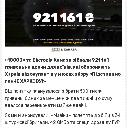
«18000» та Вікторія Хамаза зібрали 921 161
гривень на дрони для воїнів, які обороняють
Харків від окупантів у межах збору «Підставимо
плеЧЕ ХАРКОВУ!»
Від початку
планувалося
зібрати 500 тисяч
гривень. Однак за менше ніж два тижні цю суму
вдалося перевиконати майже вдвічі.
Як ми й анонсували, «Мавіки» полетять до бійців 3‐ї
штурмової бригади, 42 ОМБр та спецпідрозділу ГУР