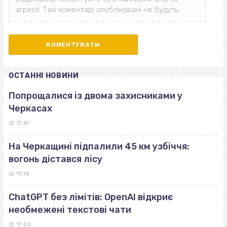
ОСТАННІ НОВИНИ
Попрощалися із двома захисниками у
Черкасах
17:41
На Черкащині підпалили 45 км узбіччя:
вогонь дістався лісу
17:18
ChatGPT без лімітів: OpenAI відкриє
необмежені текстові чати
17:00