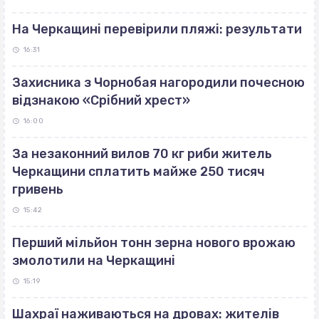
На Черкащині перевірили пляжі: результати
16:31
Захисника з Чорнобая нагородили почесною
відзнакою «Срібний хрест»
16:00
За незаконний вилов 70 кг риби житель
Черкащини сплатить майже 250 тисяч
гривень
15:42
Перший мільйон тонн зерна нового врожаю
змолотили на Черкащині
15:19
Шахраї наживаються на дровах: жителів