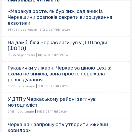
НАЙБІЛЬШЕ ЧИТАЮТЬ
«Маракуя росте, як бур’ян»: садівник із
Черкащини розповів секрети вирощування
екзотики
|
14 405 переглядів
ВІД 2 СЕРПНЯ 2026
На дамбі біля Черкас загинув у ДТП водій
(ФОТО)
|
8 275 переглядів
ВІД 5 СЕРПНЯ 2026
Рукавички у лікарні Черкас за ціною Lexus:
схема не зникла, вона просто переїхала –
розслідування
|
6 330 переглядів
ВІД 3 СЕРПНЯ 2026
У ДТП у Черкаському районі загинув
мотоцикліст
|
6 155 переглядів
ВІД 3 СЕРПНЯ 2026
Черкащан запрошують утворити «живий
коридор»