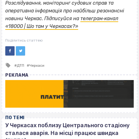
Розслідування, моніторинг судових справ та
оперативна інформація про найбільш резонансні
новини Черкас. Підписуйся на
телеграм‐канал
«18000 | Шо там у Черкасах?»
Поділитись статтею
Tagged
ДТП
Черкаси
with
РЕКЛАМА
ПО ТЕМІ
У Черкасах поблизу Центрального стадіону
сталася аварія. На місці працює швидка