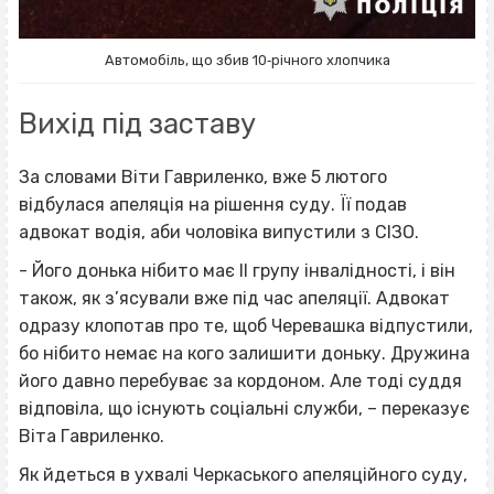
Автомобіль, що збив 10‐річного хлопчика
Вихід під заставу
За словами Віти Гавриленко, вже 5 лютого
відбулася апеляція на рішення суду. Її подав
адвокат водія, аби чоловіка випустили з СІЗО.
- Його донька нібито має ІІ групу інвалідності, і він
також, як з’ясували вже під час апеляції. Адвокат
одразу клопотав про те, щоб Черевашка відпустили,
бо нібито немає на кого залишити доньку. Дружина
його давно перебуває за кордоном. Але тоді суддя
відповіла, що існують соціальні служби, – переказує
Віта Гавриленко.
Як йдеться в ухвалі Черкаського апеляційного суду,