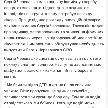
Сергій Черевашко має хронічну ішемічну хворобу
серця, стенокардію, відповідно, є людиною з
інвалідністю ІІ групи, а тому потребує нагляду
лікарів. Про це під час розгляду апеляційної скарги
заявив захисник Сергія Черевашка. Також він додав
про задишку, запаморочення та зниження фізичних
навантажень, через що підозрюваний має постійно
лікуватися. Цим захисник обґрунтував необхідність
випустити Сергія Черевашка з СІЗО.
Сергій Черевашко сплатив суму застави і 6 лютого
покинув слідчий ізолятор. Наступне засідання має
відбутися весною, як каже пані Віта, у березні‐
квітні.
- Ми бачили відео ДТП, дитина йшла спокійно,
уважно. Вітю пропускав ще один автомобіль,
залишалося три кроки до бордюру. Там вина водія
стовідсотково. Ми боїмося, того, що водій може