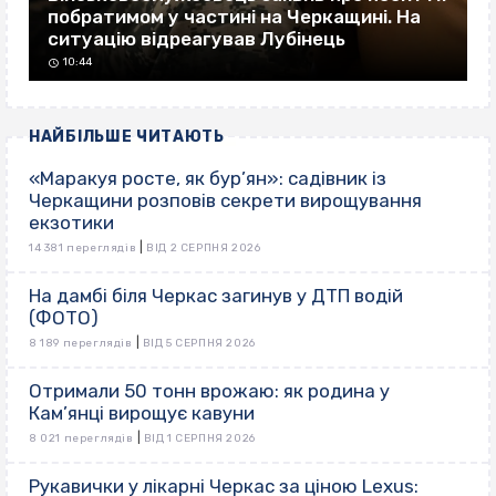
побратимом у частині на Черкащині. На
ситуацію відреагував Лубінець
10:44
НАЙБІЛЬШЕ ЧИТАЮТЬ
«Маракуя росте, як бур’ян»: садівник із
Черкащини розповів секрети вирощування
екзотики
|
14 381 переглядів
ВІД 2 СЕРПНЯ 2026
На дамбі біля Черкас загинув у ДТП водій
(ФОТО)
|
8 189 переглядів
ВІД 5 СЕРПНЯ 2026
Отримали 50 тонн врожаю: як родина у
Кам’янці вирощує кавуни
|
8 021 переглядів
ВІД 1 СЕРПНЯ 2026
Рукавички у лікарні Черкас за ціною Lexus: