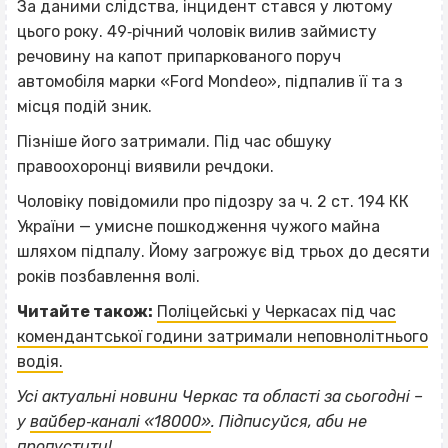
За даними слідства, інцидент стався у лютому
цього року. 49‐річний чоловік вилив займисту
речовину на капот припаркованого поруч
автомобіля марки «Ford Mondeo», підпалив її та з
місця подій зник.
Пізніше його затримали. Під час обшуку
правоохоронці виявили речдоки.
Чоловіку повідомили про підозру за ч. 2 ст. 194 КК
України — умисне пошкодження чужого майна
шляхом підпалу. Йому загрожує від трьох до десяти
років позбавлення волі.
Читайте також:
Поліцейські у Черкасах під час
комендантської години затримали неповнолітнього
водія.
Усі актуальні новини Черкас та області за сьогодні –
ВІСІМНАДЦЯТЬ ТРИ НУЛІ
у
вайбер‐каналі «18000»
. Підписуйся, аби не
пропустити!