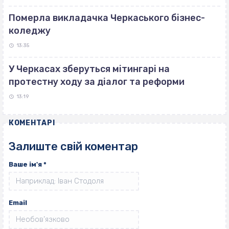
Померла викладачка Черкаського бізнес-
коледжу
13:35
У Черкасах зберуться мітингарі на
протестну ходу за діалог та реформи
13:19
КОМЕНТАРІ
Залиште свій коментар
Ваше ім'я
*
Email