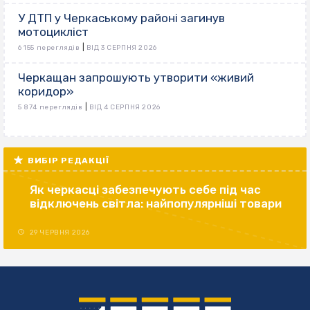
У ДТП у Черкаському районі загинув
мотоцикліст
|
6 155 переглядів
ВІД 3 СЕРПНЯ 2026
Черкащан запрошують утворити «живий
коридор»
|
5 874 переглядів
ВІД 4 СЕРПНЯ 2026
ВИБІР РЕДАКЦІЇ
Як черкасці забезпечують себе під час
відключень світла: найпопулярніші товари
29 ЧЕРВНЯ 2026