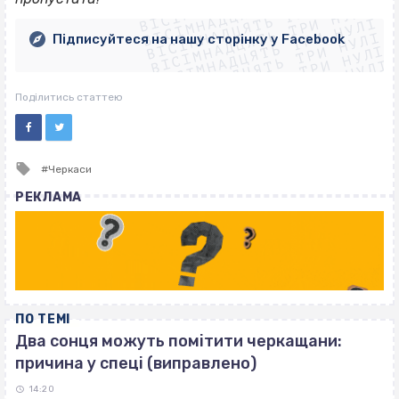
ВІСІМНАДЦЯТЬ ТРИ НУЛІ
ВІСІМНАДЦЯТЬ ТРИ НУЛІ
ВІСІМНАДЦЯТЬ ТРИ НУЛІ
ВІСІМНАДЦЯТЬ ТРИ НУЛІ
ВІСІМНАДЦЯТЬ ТРИ НУЛІ
Підписуйтеся на нашу сторінку у Facebook
ВІСІМНАДЦЯТЬ ТРИ НУЛІ
ВІСІМНАДЦЯТЬ ТРИ НУЛІ
Поділитись статтею
Tagged
Черкаси
with
РЕКЛАМА
ПО ТЕМІ
Два сонця можуть помітити черкащани:
причина у спеці (виправлено)
14:20