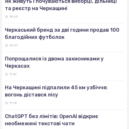
Як живуть і почуваються виборці, дільниці
та реєстр на Черкащині
18:20
Черкаський бренд за дві години продав 100
благодійних футболок
18:07
Попрощалися із двома захисниками у
Черкасах
17:41
На Черкащині підпалили 45 км узбіччя:
вогонь дістався лісу
17:18
ChatGPT без лімітів: OpenAI відкриє
необмежені текстові чати