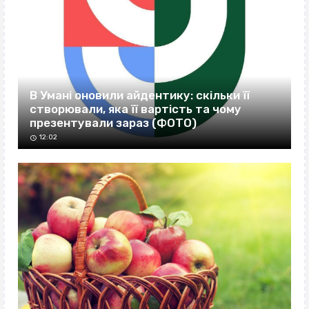
В Умані оновили айдентику: скільки її
створювали, яка її вартість та чому
презентували зараз (ФОТО)
12:02