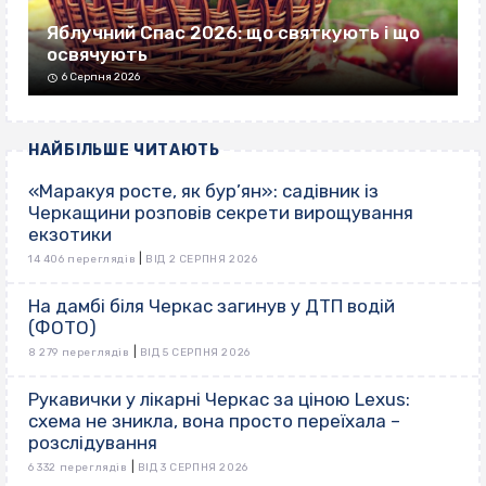
Яблучний Спас 2026: що святкують і що
освячують
6 Серпня 2026
НАЙБІЛЬШЕ ЧИТАЮТЬ
«Маракуя росте, як бур’ян»: садівник із
Черкащини розповів секрети вирощування
екзотики
|
14 406 переглядів
ВІД 2 СЕРПНЯ 2026
На дамбі біля Черкас загинув у ДТП водій
(ФОТО)
|
8 279 переглядів
ВІД 5 СЕРПНЯ 2026
Рукавички у лікарні Черкас за ціною Lexus:
схема не зникла, вона просто переїхала –
розслідування
|
6 332 переглядів
ВІД 3 СЕРПНЯ 2026