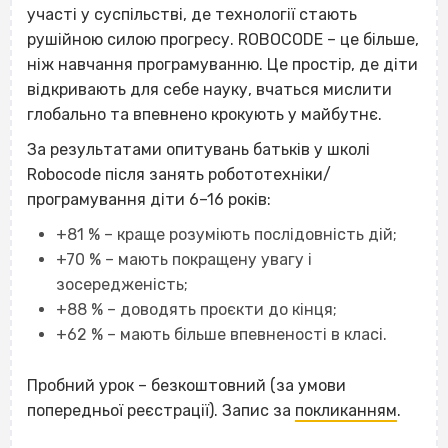
участі у суспільстві, де технології стають
рушійною силою прогресу. ROBOCODE – це більше,
ніж навчання програмуванню. Це простір, де діти
відкривають для себе науку, вчаться мислити
глобально та впевнено крокують у майбутнє.
За результатами опитувань батьків у школі
Robocode після занять робототехніки/
програмування діти 6–16 років:
+81 % – краще розуміють послідовність дій;
+70 % – мають покращену увагу і
зосередженість;
+88 % – доводять проєкти до кінця;
+62 % – мають більше впевненості в класі.
Пробний урок – безкоштовний (за умови
попередньої реєстрації). Запис за
покликанням
.