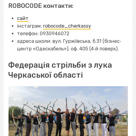
ROBOCODE контакти:
сайт
інстаграм:
robocode_cherkassy
телефон: 0930946072
адреса школи: вул. Гуржіївська, б.31 (бізнес‐
центр «Одескабель»), оф. 405 (4‐й поверх).
Федерація стрільби з лука
Черкаської області