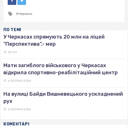
Tagged
Черкаси
with
ПО ТЕМІ
У Черкасах спрямують 20 млн на ліцей
"Перспектива",- мер
09:00
Мати загиблого військового у Черкасах
відкрила спортивно-реабілітаційний центр
6 СЕРПНЯ 2026
На вулиці Байди Вишневецького ускладнений
рух
6 СЕРПНЯ 2026
КОМЕНТАРІ