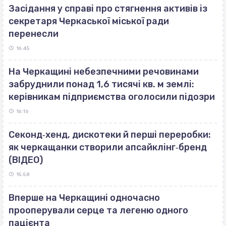
Засідання у справі про стягнення активів із
секретаря Черкаської міської ради
перенесли
16:45
На Черкащині небезпечними речовинами
забруднили понад 1,6 тисячі кв. м землі:
керівникам підприємства оголосили підозри
16:16
Секонд‐хенд, дискотеки й перші переробки:
як черкащанки створили апсайклінг‐бренд
(ВІДЕО)
15:58
Вперше на Черкащині одночасно
прооперували серце та легеню одного
пацієнта