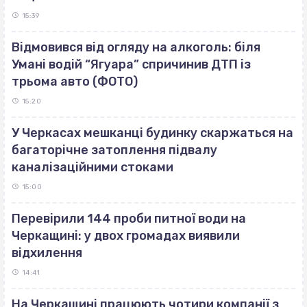
15:39
Відмовився від огляду на алкоголь: біля
Умані водій “Ягуара” спричинив ДТП із
трьома авто (ФОТО)
15:20
У Черкасах мешканці будинку скаржаться на
багаторічне затоплення підвалу
каналізаційними стоками
15:00
Перевірили 144 проби питної води на
Черкащині: у двох громадах виявили
відхилення
14:41
На Черкащині працюють чотири компанії з