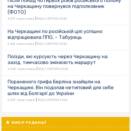
Після понад чотирьох років російського полону
на Черкащину повернувся підполковник
(ФОТО)
|
4 373 переглядів
ВІД 5 СЕРПНЯ 2026
На Черкащині по російській цілі успішно
відпрацювала ППО, – Табурець
|
2 663 переглядів
ВІД 7 СЕРПНЯ 2026
Поїзди, які курсують через Черкащину на
захід, тимчасово змінюють маршрут
|
2 240 переглядів
ВІД 7 СЕРПНЯ 2026
Пораненого грифа Берліна знайшли на
Черкащині. Він подолав нетиповий для себе
шлях від Болгарії до України
|
2 227 переглядів
ВІД 5 СЕРПНЯ 2026
ВИБІР РЕДАКЦІЇ