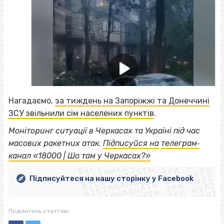
Нагадаємо,
за тиждень на Запоріжжі та Донеччині
ЗСУ звільнили сім населених пунктів
.
Моніторинг ситуації в Черкасах та Україні під час
ВІСІМНАДЦЯТЬ ТРИ НУЛІ
масових ракетних атак.
Підписуйся на
телеграм‐
ВІСІМНАДЦЯТЬ ТРИ НУЛІ
ВІСІМНАДЦЯТЬ ТРИ НУЛІ
канал «18000 | Шо там у Черкасах?»
ВІСІМНАДЦЯТЬ ТРИ НУЛІ
ВІСІМНАДЦЯТЬ ТРИ НУЛІ
ВІСІМНАДЦЯТЬ ТРИ НУЛІ
Підписуйтеся на нашу сторінку у Facebook
ВІСІМНАДЦЯТЬ ТРИ НУЛІ
ВІСІМНАДЦЯТЬ ТРИ НУЛІ
Поділитись статтею