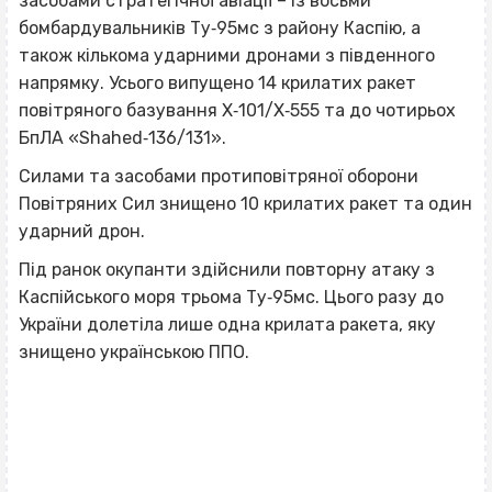
засобами стратегічної авіації – із восьми
бомбардувальників Ту‐95мс з району Каспію, а
також кількома ударними дронами з південного
напрямку. Усього випущено 14 крилатих ракет
повітряного базування Х‐101/Х‐555 та до чотирьох
БпЛА «Shahed‐136/131».
Силами та засобами протиповітряної оборони
Повітряних Сил знищено 10 крилатих ракет та один
ударний дрон.
Під ранок окупанти здійснили повторну атаку з
Каспійського моря трьома Ту‐95мс. Цього разу до
України долетіла лише одна крилата ракета, яку
знищено українською ППО.