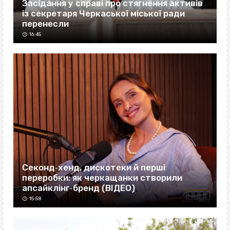
Засідання у справі про стягнення активів
із секретаря Черкаської міської ради
перенесли
16:45
Секонд‐хенд, дискотеки й перші
переробки: як черкащанки створили
апсайклінг‐бренд (ВІДЕО)
15:58