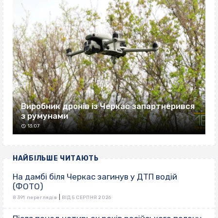
Виробник дронів із Черкас запартнерився
з румунами
13:07
НАЙБІЛЬШЕ ЧИТАЮТЬ
На дамбі біля Черкас загинув у ДТП водій
(ФОТО)
|
8 391 переглядів
ВІД 5 СЕРПНЯ 2026