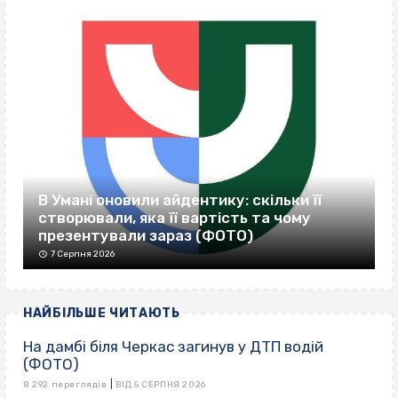
В Умані оновили айдентику: скільки її
створювали, яка її вартість та чому
презентували зараз (ФОТО)
7 Серпня 2026
НАЙБІЛЬШЕ ЧИТАЮТЬ
На дамбі біля Черкас загинув у ДТП водій
(ФОТО)
|
8 292 переглядів
ВІД 5 СЕРПНЯ 2026