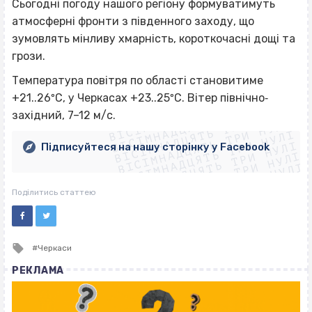
Сьогодні погоду нашого регіону формуватимуть
атмосферні фронти з південного заходу, що
зумовлять мінливу хмарність, короткочасні дощі та
грози.
Температура повітря по області становитиме
ВІСІМНАДЦЯТЬ ТРИ НУЛІ
+21..26ºС, у Черкасах +23..25ºС. Вітер північно‐
ВІСІМНАДЦЯТЬ ТРИ НУЛІ
ВІСІМНАДЦЯТЬ ТРИ НУЛІ
західний, 7–12 м/с.
ВІСІМНАДЦЯТЬ ТРИ НУЛІ
ВІСІМНАДЦЯТЬ ТРИ НУЛІ
ВІСІМНАДЦЯТЬ ТРИ НУЛІ
Підписуйтеся на нашу сторінку у Facebook
ВІСІМНАДЦЯТЬ ТРИ НУЛІ
ВІСІМНАДЦЯТЬ ТРИ НУЛІ
Поділитись статтею
Tagged
Черкаси
with
РЕКЛАМА