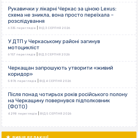
Рукавички у лікарні Черкас за ціною Lexus:
схема не зникла, вона просто переїхала –
розслідування
|
6 335 переглядів
ВІД 3 СЕРПНЯ 2026
У ДТП у Черкаському районі загинув
мотоцикліст
|
6 157 переглядів
ВІД 3 СЕРПНЯ 2026
Черкащан запрошують утворити «живий
коридор»
|
5 876 переглядів
ВІД 4 СЕРПНЯ 2026
Після понад чотирьох років російського полону
на Черкащину повернувся підполковник
(ФОТО)
|
4 298 переглядів
ВІД 5 СЕРПНЯ 2026
ВИБІР РЕДАКЦІЇ