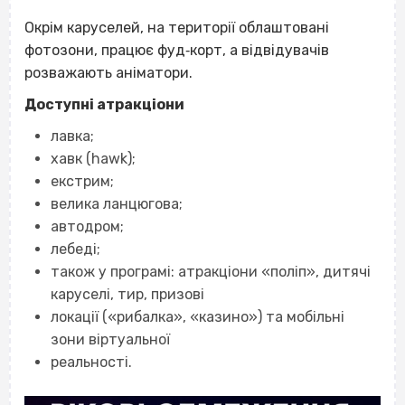
Окрім каруселей, на території облаштовані
фотозони, працює фуд‐корт, а відвідувачів
розважають аніматори.
Доступні атракціони
лавка;
хавк (hawk);
екстрим;
велика ланцюгова;
автодром;
лебеді;
також у програмі: атракціони «поліп», дитячі
каруселі, тир, призові
локації («рибалка», «казино») та мобільні
зони віртуальної
реальності.