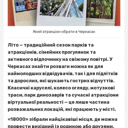
Який атракціон обрати в Черкасах
Літо — традиційний сезон парків та
атракціонів, сімейних прогулянок та
активного відпочинку на свіжому повітрі. У
Черкасах знайти розваги можна як для
наймолодших відвідувачів, так і для підлітків
та дорослих, які шукають гострих відчуттів.
Класичні каруселі, колесо огляду, мотузкові
траси, парк динозаврів та сучасні атракціони
віртуальної реальності — це лише частина
розважальних локацій, які працюють у місті.
«18000» зібрали найцікавіші місця, де можна
провести вихідний із родиною або друзями.