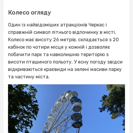
Колесо огляду
Один із найвідоміших атракціонів Черкас і
справжній символ літнього відпочинку в місті.
Колесо має висоту 26 метрів, складається з 20
кабінок по чотири місця у кожній і дозволяє
побачити парк та навколишню територію з
висоти пташиного польоту. У ясну погоду звідси
відкриваються краєвиди на зелені масиви парку
та частину міста.