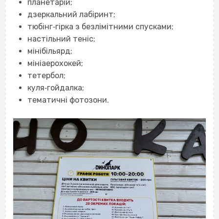
планетарій;
дзеркальний лабіринт;
тюбінг‐гірка з безлімітними спусками;
настільний теніс;
мінібільярд;
мініаерохокей;
тетербол;
куля‐гойдалка;
тематичні фотозони.