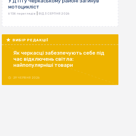
У ДТП у Черкаському районі загинув
мотоцикліст
|
6 134 переглядів
ВІД 3 СЕРПНЯ 2026
ВИБІР РЕДАКЦІЇ
Як черкасці забезпечують себе під
час відключень світла:
найпопулярніші товари
29 ЧЕРВНЯ 2026