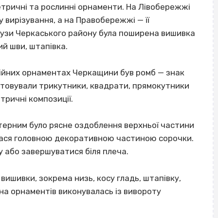
тричні та рослинні орнаменти. На Лівобережжі
вирізування, а на Правобережжі — її
йбузи Черкаського району була поширена вишивка
й шви, штапівка.
ційних орнаментах Черкащини був ромб — знак
стовували трикутники, квадрати, прямокутники
етричні композиції.
ерним було рясне оздоблення верхньої частини
лася головною декоративною частиною сорочки.
у або завершуватися біля плеча.
вишивки, зокрема низь, косу гладь, штапівку,
на орнаментів виконувалась із вивороту