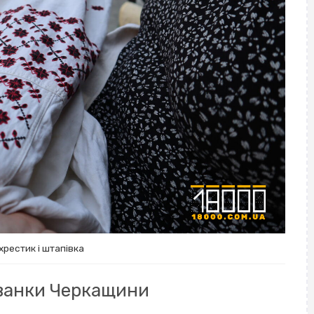
хрестик і штапівка
иванки Черкащини