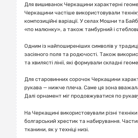
Для вишиванок Черкащини характерні геоме
Черкащини частіше використовували техніку 
композиційні варіації. У селах Мошни та Ба
«по малюнку», а також тамбурний і стеблови
Одним із найпоширеніших символів у тради
засіяного поля та родючості. Також викори
та хвилясті лінії, які формували складні геом
Для старовинних сорочок Черкащини характ
рукава — нижче плеча. Саме ця зона вважа
Далі орнамент міг продовжуватися по рукав
На Черкащині використовували різні техніки 
болгарський хрестик та набирування. Части
тканини, як у техніці низі.