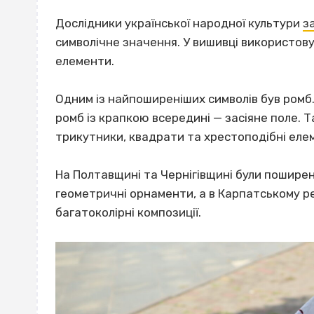
Дослідники української народної культури
з
символічне значення. У вишивці використову
елементи.
Одним із найпоширеніших символів був ромб.
ромб із крапкою всередині — засіяне поле. Т
трикутники, квадрати та хрестоподібні еле
На Полтавщині та Чернігівщині були поширені 
геометричні орнаменти, а в Карпатському ре
багатоколірні композиції.