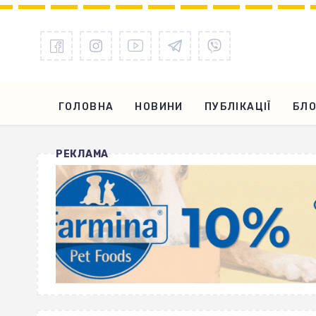
ГОЛОВНА
НОВИНИ
ПУБЛІКАЦІЇ
БЛО
РЕКЛАМА