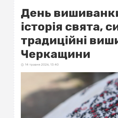
День вишиванки 
історія свята, 
традиційні виш
Черкащини
14 травня 2026, 13:40