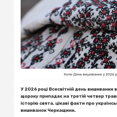
Коли День вишиванки у 2026 ро
У 2026 році Всесвітній день вишиванки в
щороку припадає на третій четвер тра
історію свята, цікаві факти про україн
вишиванок Черкащини.