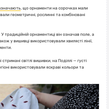
азначають
, що орнаменти на сорочках мали
вали геометричні, рослинні та комбіновані
 У традиційній орнаментиці він означав поле, а
акож у вишивці використовували хвилясті лінії,
менти.
стримані світлі вишивки, на Поділлі — густі
гіоні використовували яскраві кольори та