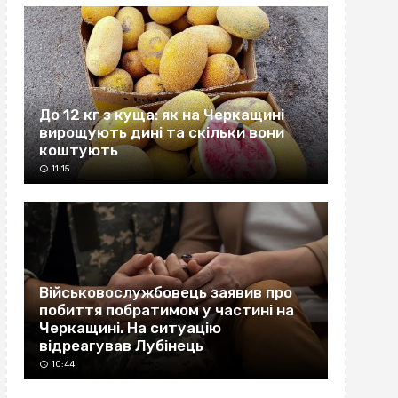
До 12 кг з куща: як на Черкащині
вирощують дині та скільки вони
коштують
11:15
Військовослужбовець заявив про
побиття побратимом у частині на
Черкащині. На ситуацію
відреагував Лубінець
10:44