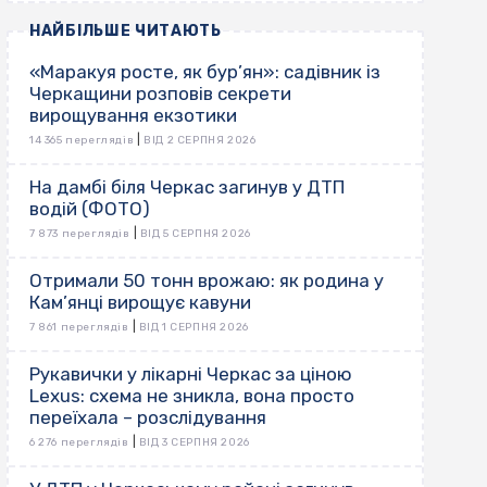
НАЙБІЛЬШЕ ЧИТАЮТЬ
«Маракуя росте, як бур’ян»: садівник із
Черкащини розповів секрети
вирощування екзотики
|
14 365 переглядів
ВІД 2 СЕРПНЯ 2026
На дамбі біля Черкас загинув у ДТП
водій (ФОТО)
|
7 873 переглядів
ВІД 5 СЕРПНЯ 2026
Отримали 50 тонн врожаю: як родина у
Кам’янці вирощує кавуни
|
7 861 переглядів
ВІД 1 СЕРПНЯ 2026
Рукавички у лікарні Черкас за ціною
Lexus: схема не зникла, вона просто
переїхала – розслідування
|
6 276 переглядів
ВІД 3 СЕРПНЯ 2026