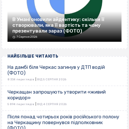
В Умані оновили айдентику: скільки її
створювали, яка її вартість та чому
презентували зараз (ФОТО)
7 Серпня 2026
НАЙБІЛЬШЕ ЧИТАЮТЬ
На дамбі біля Черкас загинув у ДТП водій
(ФОТО)
|
8 334 переглядів
ВІД 5 СЕРПНЯ 2026
Черкащан запрошують утворити «живий
коридор»
|
5 894 переглядів
ВІД 4 СЕРПНЯ 2026
Після понад чотирьох років російського полону
на Черкащину повернувся підполковник
(ФОТО)