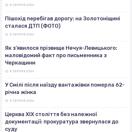
8 СЕРПНЯ 2026
Пішохід перебігав дорогу: на Золотоніщині
сталася ДТП (ФОТО)
8 СЕРПНЯ 2026
Як з’явилося прізвище Нечуя-Левицького:
маловідомий факт про письменника з
Черкащини
8 СЕРПНЯ 2026
У Смілі після наїзду вантажівки померла 62-
річна жінка
8 СЕРПНЯ 2026
Церква ХІХ століття без належної
документації: прокуратура звернулася до
суду