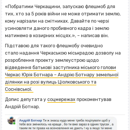
«Побратими Черкащини, запускаю флешмоб для
тих, хто за 5 років війни не може отримати землю,
кому нарізали на смітниках. Давайте по черзі
усиновляти даного пробивного кадра і землю
матимемо в козирних місцях.», – написав він.
Підставою для такого флешмобу очевидно
стало надання Черкаською міськрадою дозволу на
розроблення проекту землеустрою щодо
в
ідведення батькові заступника міського голови
Черкас Юрія Ботнара – Андрію Ботнару земельної
ділянки на розі вулиць Ціолковського та
Соснівської.
Допис депутата у
соцмережах
прокоментував
Андрій Ботнар.