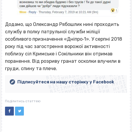
Додамо, що Олександр Рябошлик нині проходить
службу в полку патрульної служби міліції
особливого призначення «Дніпро‐1». У серпні 2018
року під час загострення ворожої активності
поблизу сіл Кримське і Сокільники він отримав
ВІСІМНАДЦЯТЬ ТРИ НУЛІ
поранення. Від розриву гранат осколки влучили в
ВІСІМНАДЦЯТЬ ТРИ НУЛІ
ВІСІМНАДЦЯТЬ ТРИ НУЛІ
груди, спину та плече.
ВІСІМНАДЦЯТЬ ТРИ НУЛІ
ВІСІМНАДЦЯТЬ ТРИ НУЛІ
ВІСІМНАДЦЯТЬ ТРИ НУЛІ
Підписуйтеся на нашу сторінку у Facebook
ВІСІМНАДЦЯТЬ ТРИ НУЛІ
ВІСІМНАДЦЯТЬ ТРИ НУЛІ
Поділитись статтею