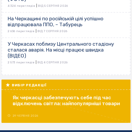
|
4 324 переглядів
ВІД 5 СЕРПНЯ 2026
На Черкащині по російській цілі успішно
відпрацювала ППО, – Табурець
|
2 636 переглядів
ВІД 7 СЕРПНЯ 2026
У Черкасах поблизу Центрального стадіону
сталася аварія. На місці працює швидка
(ВІДЕО)
|
2 573 переглядів
ВІД 4 СЕРПНЯ 2026
ВИБІР РЕДАКЦІЇ
Як черкасці забезпечують себе під час
відключень світла: найпопулярніші товари
29 ЧЕРВНЯ 2026