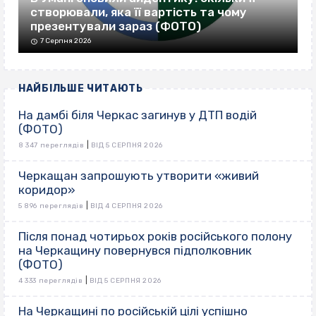
створювали, яка її вартість та чому
презентували зараз (ФОТО)
7 Серпня 2026
НАЙБІЛЬШЕ ЧИТАЮТЬ
На дамбі біля Черкас загинув у ДТП водій
(ФОТО)
|
8 347 переглядів
ВІД 5 СЕРПНЯ 2026
Черкащан запрошують утворити «живий
коридор»
|
5 896 переглядів
ВІД 4 СЕРПНЯ 2026
Після понад чотирьох років російського полону
на Черкащину повернувся підполковник
(ФОТО)
|
4 333 переглядів
ВІД 5 СЕРПНЯ 2026
На Черкащині по російській цілі успішно