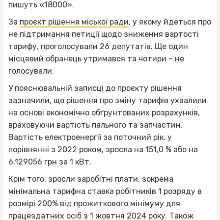
пишуть «18000».
За
проєкт рішення міської ради
, у якому йдеться про
не підтримання петиції щодо зниження вартості
тарифу, проголосували 26 депутатів. Ще один
місцевий обранець утримався та чотири – не
голосували.
У пояснювальній записці до проєкту рішення
зазначили, що рішення про зміну тарифів ухвалили
на основі економічно обґрунтованих розрахунків,
враховуючи вартість пального та запчастин.
Вартість електроенергії за поточний рік, у
порівнянні з 2022 роком, зросла на 151,0 % або на
6,129056 грн за 1 кВт.
Крім того, зросли заробітні плати, зокрема
мінімальна тарифна ставка робітників 1 розряду в
розмірі 200% від прожиткового мінімуму для
працездатних осіб з 1 жовтня 2024 року. Також