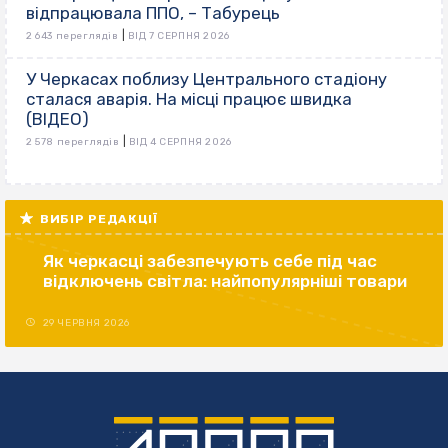
відпрацювала ППО, – Табурець
|
2 643 переглядів
ВІД 7 СЕРПНЯ 2026
У Черкасах поблизу Центрального стадіону
сталася аварія. На місці працює швидка
(ВІДЕО)
|
2 578 переглядів
ВІД 4 СЕРПНЯ 2026
ВИБІР РЕДАКЦІЇ
Як черкасці забезпечують себе під час
відключень світла: найпопулярніші товари
29 ЧЕРВНЯ 2026