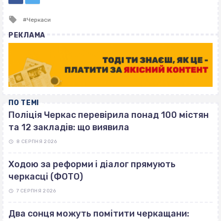
Tagged
Черкаси
with
РЕКЛАМА
ПО ТЕМІ
Поліція Черкас перевірила понад 100 містян
та 12 закладів: що виявила
8 СЕРПНЯ 2026
Ходою за реформи і діалог прямують
черкасці (ФОТО)
7 СЕРПНЯ 2026
Два сонця можуть помітити черкащани: