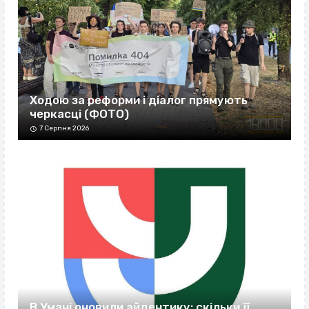
Ходою за реформи і діалог прямують
черкасці (ФОТО)
7 Серпня 2026
В Умані оновили айдентику: скільки її