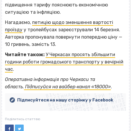
підвищення тарифу пояснюють економічною
ситуацією та інфляцією.
Нагадаємо,
петицію щодо зменшення вартості
проїзду
у тролейбусах зареєстрували 14 березня.
Авторка пропонувала повернути попередню ціну —
10 гривень, замість 13.
Читайте також:
У Черкасах просять збільшити
години роботи громадського транспорту у вечірній
час
.
ВІСІМНАДЦЯТЬ ТРИ НУЛІ
Оперативна інформація про Черкаси та
ВІСІМНАДЦЯТЬ ТРИ НУЛІ
ВІСІМНАДЦЯТЬ ТРИ НУЛІ
область.
Підписуйся на вайбер‐канал «18000»
.
ВІСІМНАДЦЯТЬ ТРИ НУЛІ
ВІСІМНАДЦЯТЬ ТРИ НУЛІ
ВІСІМНАДЦЯТЬ ТРИ НУЛІ
Підписуйтеся на нашу сторінку у Facebook
ВІСІМНАДЦЯТЬ ТРИ НУЛІ
ВІСІМНАДЦЯТЬ ТРИ НУЛІ
Поділитись статтею