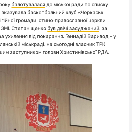
 року
балотувалася
до міської ради по списку
ти вказувала баскетбольний клуб «Черкаські
ігійної громади істино‐православної церкви
х ЗМІ, Степаніщенко
був двічі засуджений
: за
а ухилення від покарання. Геннадій Варивод – у
ілянській міськраді, на сьогодні власник ТРК
ршим заступником голови Христинівської РДА.