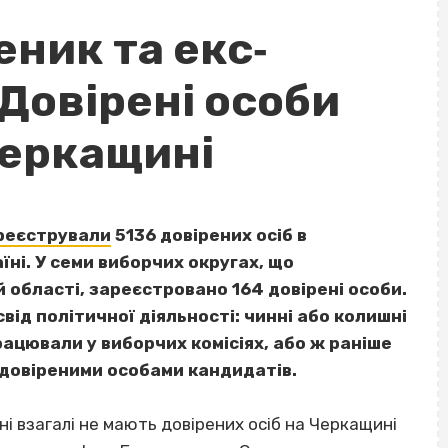
ник та екс‐
Довірені особи
Черкащині
реєстрували
5136 довірених осіб в
їні. У семи виборчих округах, що
 області, зареєстровано 164 довірені особи.
від політичної діяльності: чинні або колишні
рацювали у виборчих комісіях, або ж раніше
 довіреними особами кандидатів.
ні взагалі не мають довірених осіб на Черкащині