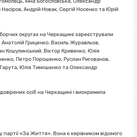
огомолець, Інна Богословська, Олександр
 Насіров, Андрій Новак, Сергій Носенко та Юрій
 виборчих округах на Черкащині зареєстрували
, Анатолій Гриценко, Василь Журавльов,
н Кошулинський, Віктор Кривенко, Юлія
енко, Петро Порошенко, Руслан Ригованов,
й Тарута, Юлія Тимошенко та Олександр
довірених осіб на Черкащині і виокремила
у партії «За Життя». Вона є керівником відомого