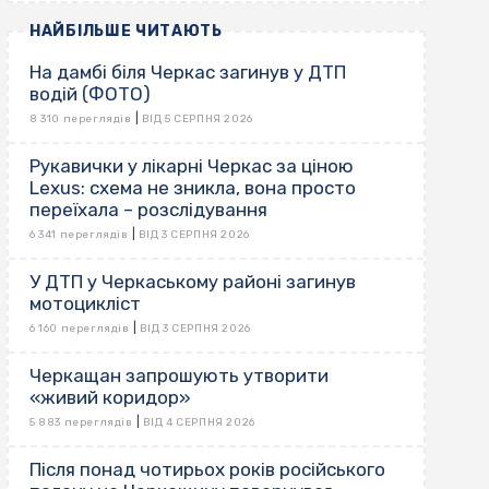
НАЙБІЛЬШЕ ЧИТАЮТЬ
На дамбі біля Черкас загинув у ДТП
водій (ФОТО)
|
8 310 переглядів
ВІД 5 СЕРПНЯ 2026
Рукавички у лікарні Черкас за ціною
Lexus: схема не зникла, вона просто
переїхала – розслідування
|
6 341 переглядів
ВІД 3 СЕРПНЯ 2026
У ДТП у Черкаському районі загинув
мотоцикліст
|
6 160 переглядів
ВІД 3 СЕРПНЯ 2026
Черкащан запрошують утворити
«живий коридор»
|
5 883 переглядів
ВІД 4 СЕРПНЯ 2026
Після понад чотирьох років російського