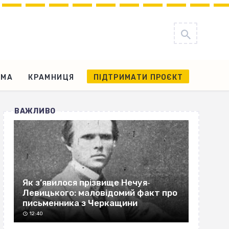
АМА
КРАМНИЦЯ
ПІДТРИМАТИ ПРОЄКТ
ВАЖЛИВО
Як з’явилося прізвище Нечуя‐
Левицького: маловідомий факт про
письменника з Черкащини
12:40