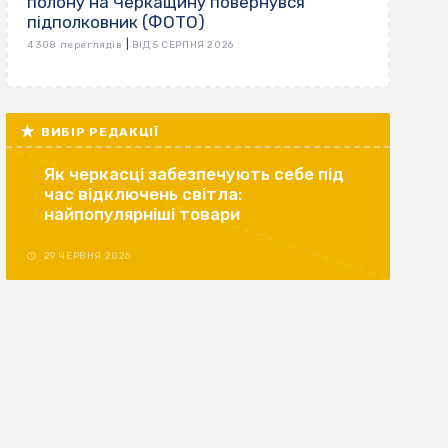
полону на Черкащину повернувся
підполковник (ФОТО)
|
4 308 переглядів
ВІД 5 СЕРПНЯ 2026
ВИБІР РЕДАКЦІЇ
Як черкасці забезпечують себе під
час відключень світла:
найпопулярніші товари
29 ЧЕРВНЯ 2026