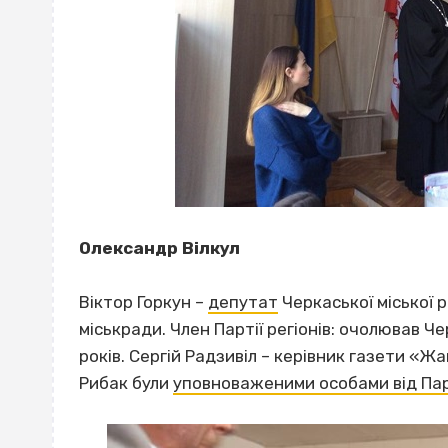
Олександр Вілкул
Віктор Горкун –
депутат
Черкаської міської р
міськради. Член Партії регіонів: очолював Че
років. Сергій Радзивіл – керівник газети «Ж
Рибак були
уповноваженими особами від Парті