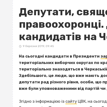
Депутати, свяще
правоохоронці. 
кандидатів на 
9 березня 2019, 09:45
На сьогодні кандидати в Президенти
за
територіальних виборчих округах по кра
територіально знаходяться в Черкаській
Здебільшого, це люди, що вже мають дос
депутати рад різного рівня, особи, що п
вже були уповноваженими від партій чи
Згідно з інформацією із
сайту
ЦВК, на сьогод