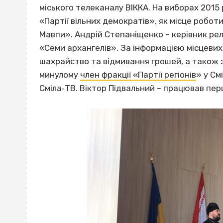
міського телеканалу ВІККА. На виборах 2015
«Партії вільних демократів», як місце робо
Мавпи». Андрій Степаніщенко – керівник рел
«Семи архангелів». За інформацією місцеви
шахрайство та відмивання грошей, а також з
минулому
член фракції «Партії регіонів
» у См
Сміла‐ТВ. Віктор Підвальний – працював пе