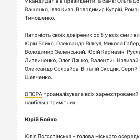
9 кандидатів в Президенти, а саме: Ольга Б
Ващенко, Ілля Кива, Володимир Купрій, Роман
Тимошенко.
Натомість своїх довірених осіб у всіх семи
Юрій Бойко, Олександр Вілкул, Микола Габер
Володимир Зеленський, Юрій Кармазін, Русла
Литвиненко, Олег Ляшко, Валентин Наливайч
Олександр Соловйов, Віталій Скоцик, Сергі
Шевченко.
ОПОРА
проаналізувала всіх зареєстрований 
найбільш примітних.
Юрій Бойко
Юлія Погостінська – голова міського осередк