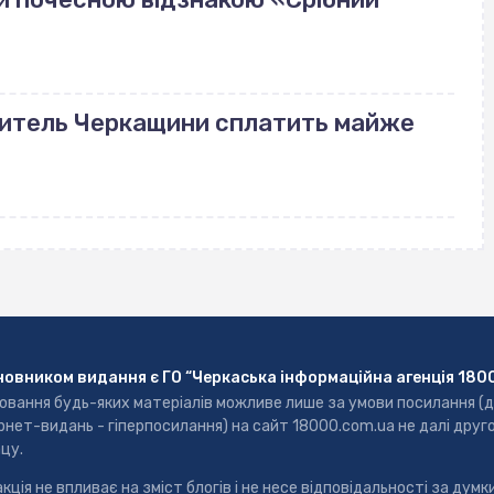
 житель Черкащини сплатить майже
новником видання є ГО “Черкаська інформаційна агенція 180
ювання будь-яких матеріалів можливе лише за умови посилання (
рнет-видань - гіперпосилання) на сайт 18000.com.ua не далі друг
цу.
кція не впливає на зміст блогів і не несе відповідальності за думки