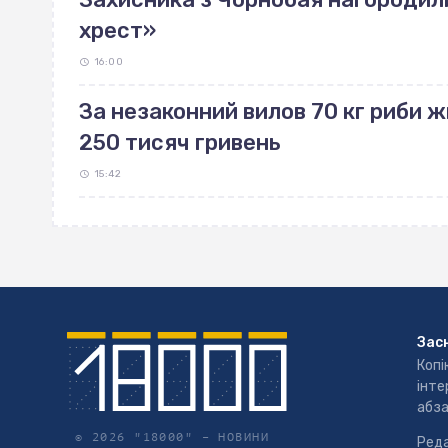
хрест»
16:00
За незаконний вилов 70 кг риби
250 тисяч гривень
15:42
Зас
Копі
інте
абза
© 2026 "18000" –
НОВИНИ
Реда