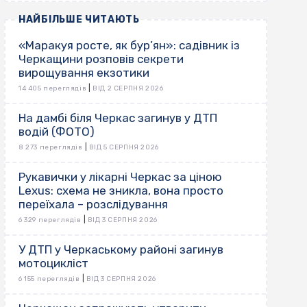
НАЙБІЛЬШЕ ЧИТАЮТЬ
«Маракуя росте, як бур’ян»: садівник із
Черкащини розповів секрети
вирощування екзотики
|
14 405 переглядів
ВІД 2 СЕРПНЯ 2026
На дамбі біля Черкас загинув у ДТП
водій (ФОТО)
|
8 273 переглядів
ВІД 5 СЕРПНЯ 2026
Рукавички у лікарні Черкас за ціною
Lexus: схема не зникла, вона просто
переїхала – розслідування
|
6 329 переглядів
ВІД 3 СЕРПНЯ 2026
У ДТП у Черкаському районі загинув
мотоцикліст
|
6 155 переглядів
ВІД 3 СЕРПНЯ 2026