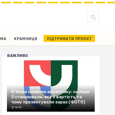
АМА
КРАМНИЦЯ
ПІДТРИМАТИ ПРОЄКТ
ВАЖЛИВО
В Умані оновили айдентику: скільки
її створювали, яка її вартість та
чому презентували зараз (ФОТО)
12:02