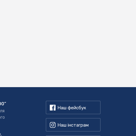
00”
Наш фейсбук
для
ого
Наш інстаграм
,