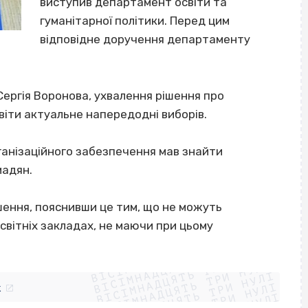
виступив департамент освіти та
гуманітарної політики. Перед цим
відповідне доручення департаменту
Сергія Воронова, ухвалення рішення про
віти актуальне напередодні виборів.
ганізаційного забезпечення мав знайти
мадян.
шення, пояснивши це тим, що не можуть
світніх закладах, не маючи при цьому
ВІСІМНАДЦЯТЬ ТРИ НУЛІ
ВІСІМНАДЦЯТЬ ТРИ НУЛІ
ВІСІМНАДЦЯТЬ ТРИ НУЛІ
ВІСІМНАДЦЯТЬ ТРИ НУЛІ
ВІСІМНАДЦЯТЬ ТРИ НУЛІ
k