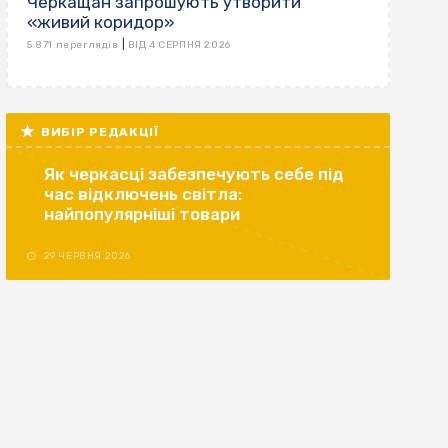
Черкащан запрошують утворити
«живий коридор»
|
5 871 переглядів
ВІД 4 СЕРПНЯ 2026
ВИБІР РЕДАКЦІЇ
Як черкасці забезпечують себе під
час відключень світла:
найпопулярніші товари
29 ЧЕРВНЯ 2026