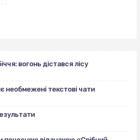
іччя: вогонь дістався лісу
риє необмежені текстові чати
результати
и почесною відзнакою «Срібний