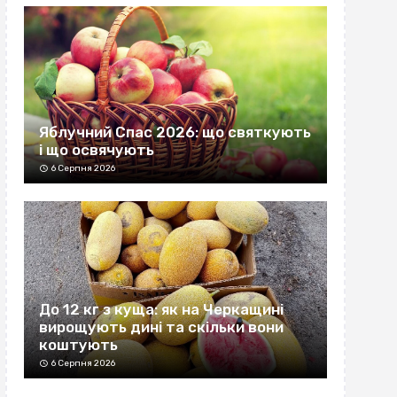
Яблучний Спас 2026: що святкують
і що освячують
6 Серпня 2026
До 12 кг з куща: як на Черкащині
вирощують дині та скільки вони
коштують
6 Серпня 2026