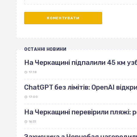
ОСТАННІ НОВИНИ
На Черкащині підпалили 45 км узб
17:18
ChatGPT без лімітів: OpenAI відк
17:00
На Черкащині перевірили пляжі: 
16:31
Захисника з Чорнобая нагородил