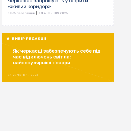
Черкащан запрошують утворити
«живий коридор»
|
5 866 переглядів
ВІД 4 СЕРПНЯ 2026
ВИБІР РЕДАКЦІЇ
Як черкасці забезпечують себе під
час відключень світла:
найпопулярніші товари
29 ЧЕРВНЯ 2026