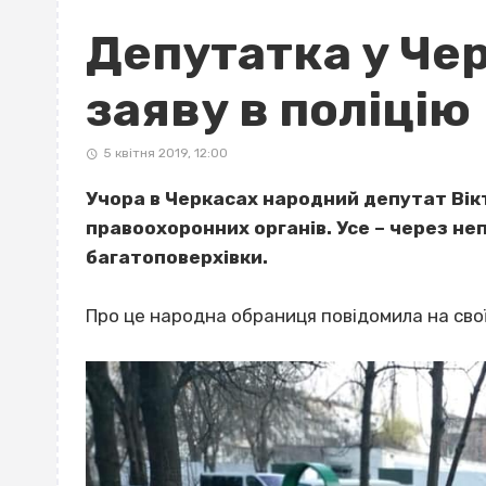
Депутатка у Че
заяву в поліцію
5 квітня 2019, 12:00
Учора в Черкасах народний депутат Вік
правоохоронних органів. Усе – через не
багатоповерхівки.
Про це народна обраниця повідомила на своїй