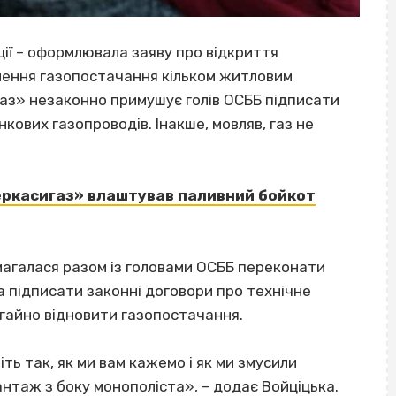
ції – оформлювала заяву про відкриття
ення газопостачання кільком житловим
аз» незаконно примушує голів ОСББ підписати
ових газопроводів. Інакше, мовляв, газ не
Черкасигаз» влаштував паливний бойкот
амагалася разом із головами ОСББ переконати
а підписати законні договори про технічне
егайно відновити газопостачання.
іть так, як ми вам кажемо і як ми змусили
нтаж з боку монополіста», – додає Войціцька.