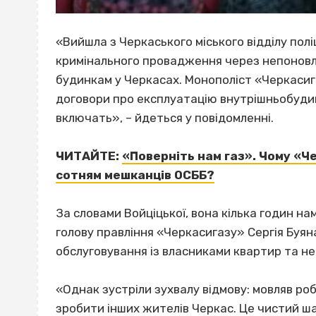
«Вийшла з Черкаського міського відділу полі
кримінального провадження через непоновл
будинкам у Черкасах. Монополіст «Черкасиг
договори про експлуатацію внутрішньобудинк
включать», – йдеться у повідомленні.
ЧИТАЙТЕ:
«Поверніть нам газ». Чому «
сотням мешканців ОСББ?
За словами Войціцької, вона кілька годин н
голову правління «Черкасигазу» Сергія Буян
обслуговування із власниками квартир та н
«Однак зустріли зухвалу відмову: мовляв роб
зробити інших жителів Черкас. Це чистий ша