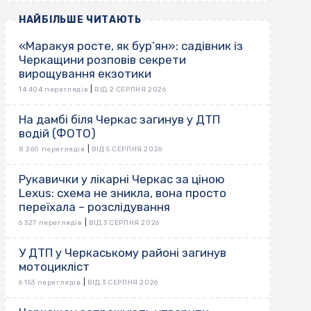
НАЙБІЛЬШЕ ЧИТАЮТЬ
«Маракуя росте, як бур’ян»: садівник із
Черкащини розповів секрети
вирощування екзотики
|
14 404 переглядів
ВІД 2 СЕРПНЯ 2026
На дамбі біля Черкас загинув у ДТП
водій (ФОТО)
|
8 260 переглядів
ВІД 5 СЕРПНЯ 2026
Рукавички у лікарні Черкас за ціною
Lexus: схема не зникла, вона просто
переїхала – розслідування
|
6 327 переглядів
ВІД 3 СЕРПНЯ 2026
У ДТП у Черкаському районі загинув
мотоцикліст
|
6 153 переглядів
ВІД 3 СЕРПНЯ 2026