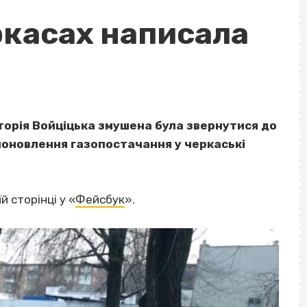
ркасах написала
торія Войціцька змушена була звернутися до
поновлення газопостачання у черкаські
 сторінці у «
Фейсбук
».