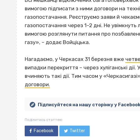
Всі мешканці відключених багатоповерхівок
вимогою підписати з ними договори на техн
газопостачання. Реєструємо заяви й чекаєм
газопостачання через 1–2 дні. Не увімкнуть
вимогою розглянути питання про позбавленн
газу», – додає Войціцька.
Нагадаємо, у Черкасах 31 березня вже
четве
випадки перекриття – через хуліганські дії. 
вчиняють такі дії. Тим часом у «Черкасигазі»
договори.
Підписуйтеся на нашу сторінку у Faceboo
Поділитись статтею
Facebook
Twitter