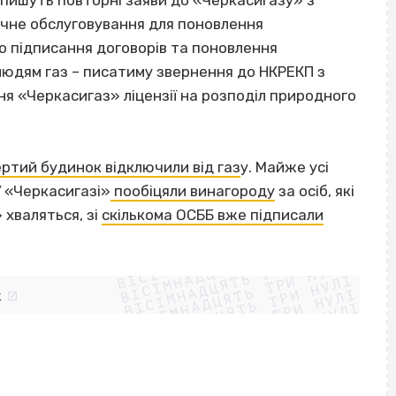
 пишуть повторні заяви до «Черкасигазу» з
ічне обслуговування для поновлення
о підписання договорів та поновлення
 людям газ – писатиму звернення до НКРЕКП з
я «Черкасигаз» ліцензії на розподіл природного
ртий будинок відключили від газ
у. Майже усі
У «Черкасигазі»
пообіцяли винагороду
за осіб, які
 хваляться, зі
скількома ОСББ вже підписали
ВІСІМНАДЦЯТЬ ТРИ НУЛІ
ВІСІМНАДЦЯТЬ ТРИ НУЛІ
ВІСІМНАДЦЯТЬ ТРИ НУЛІ
ВІСІМНАДЦЯТЬ ТРИ НУЛІ
ВІСІМНАДЦЯТЬ ТРИ НУЛІ
ВІСІМНАДЦЯТЬ ТРИ НУЛІ
k
ВІСІМНАДЦЯТЬ ТРИ НУЛІ
ВІСІМНАДЦЯТЬ ТРИ НУЛІ