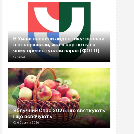
В Умані оновили айдентику: скільки
її створювали, яка її вартість та
чому презентували зараз (ФОТО)
12:02
Яблучний Спас 2026: що святкують
і що освячують
6 Серпня 2026