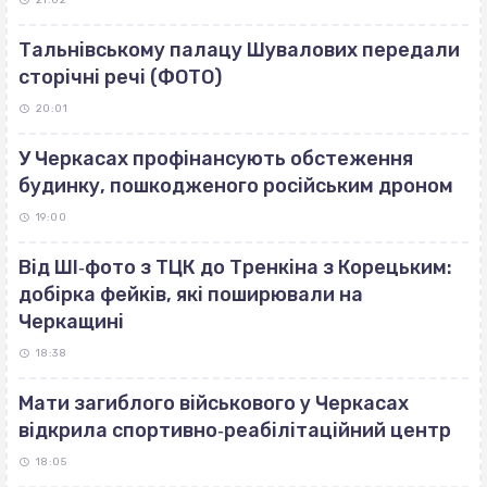
21:02
Тальнівському палацу Шувалових передали
сторічні речі (ФОТО)
20:01
У Черкасах профінансують обстеження
будинку, пошкодженого російським дроном
19:00
Від ШІ‐фото з ТЦК до Тренкіна з Корецьким:
добірка фейків, які поширювали на
Черкащині
18:38
Мати загиблого військового у Черкасах
відкрила спортивно‐реабілітаційний центр
18:05