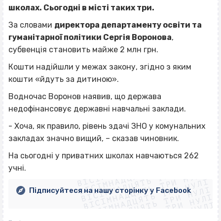
школах. Сьогодні в місті таких три.
За словами
директора департаменту освіти та
гуманітарної політики Сергія Воронова
,
субвенція становить майже 2 млн грн.
Кошти надійшли у межах закону, згідно з яким
кошти «йдуть за дитиною».
Водночас Воронов наявив, що держава
недофінансовує державні навчальні заклади.
- Хоча, як правило, рівень здачі ЗНО у комунальних
закладах значно вищий, – сказав чиновник.
ВІСІМНАДЦЯТЬ ТРИ НУЛІ
На сьогодні у приватних школах навчаються 262
ВІСІМНАДЦЯТЬ ТРИ НУЛІ
ВІСІМНАДЦЯТЬ ТРИ НУЛІ
учні.
ВІСІМНАДЦЯТЬ ТРИ НУЛІ
ВІСІМНАДЦЯТЬ ТРИ НУЛІ
ВІСІМНАДЦЯТЬ ТРИ НУЛІ
Підписуйтеся на нашу сторінку у Facebook
ВІСІМНАДЦЯТЬ ТРИ НУЛІ