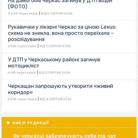
На дамбі біля Черкас загинув у ДТП водій
(ФОТО)
|
8 208 переглядів
ВІД 5 СЕРПНЯ 2026
Рукавички у лікарні Черкас за ціною Lexus:
схема не зникла, вона просто переїхала –
розслідування
|
6 306 переглядів
ВІД 3 СЕРПНЯ 2026
У ДТП у Черкаському районі загинув
мотоцикліст
|
6 143 переглядів
ВІД 3 СЕРПНЯ 2026
Черкащан запрошують утворити «живий
коридор»
|
5 846 переглядів
ВІД 4 СЕРПНЯ 2026
ВИБІР РЕДАКЦІЇ
Як черкасці забезпечують себе під час