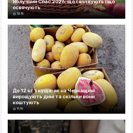
Яблучний Спас 2026: що святкують і що
освячують
12:15
До 12 кг з куща: як на Черкащині
вирощують дині та скільки вони
коштують
11:15