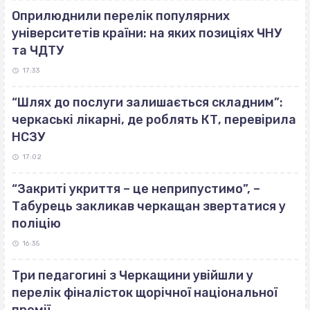
Оприлюднили перелік популярних
університетів країни: на яких позиціях ЧНУ
та ЧДТУ
17:33
“Шлях до послуги залишається складним”:
черкаські лікарні, де роблять КТ, перевірила
НСЗУ
17:02
“Закриті укриття – це неприпустимо”, –
Табурець закликав черкащан звертатися у
поліцію
16:35
Три педагогині з Черкащини увійшли у
перелік фіналісток щорічної національної