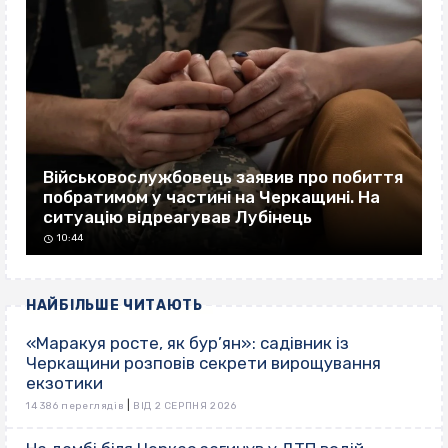
Військовослужбовець заявив про побиття
побратимом у частині на Черкащині. На
ситуацію відреагував Лубінець
10:44
НАЙБІЛЬШЕ ЧИТАЮТЬ
«Маракуя росте, як бур’ян»: садівник із
Черкащини розповів секрети вирощування
екзотики
|
14 386 переглядів
ВІД 2 СЕРПНЯ 2026