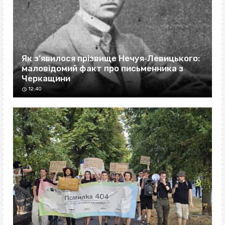
Як з’явилося прізвище Нечуя‐Левицького:
маловідомий факт про письменника з
Черкащини
12:40