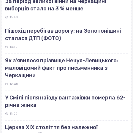
За період великої війни на Черкащині
виборців стало на 3 % менше
15:40
Пішохід перебігав дорогу: на Золотоніщині
сталася ДТП (ФОТО)
14:10
Як з’явилося прізвище Нечуя-Левицького:
маловідомий факт про письменника з
Черкащини
12:40
У Смілі після наїзду вантажівки померла 62-
річна жінка
11:09
Церква ХІХ століття без належної