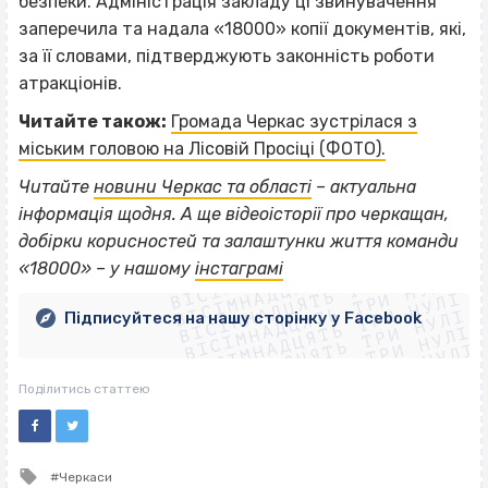
безпеки. Адміністрація закладу ці звинувачення
заперечила та надала «18000» копії документів, які,
за її словами, підтверджують законність роботи
атракціонів.
Читайте також:
Громада Черкас зустрілася з
міським головою на Лісовій Просіці (ФОТО).
Читайте
новини Черкас та області
– актуальна
інформація щодня. А ще відеоісторії про черкащан,
ВІСІМНАДЦЯТЬ ТРИ НУЛІ
добірки корисностей та залаштунки життя команди
ВІСІМНАДЦЯТЬ ТРИ НУЛІ
ВІСІМНАДЦЯТЬ ТРИ НУЛІ
«18000» – у нашому
інстаграмі
ВІСІМНАДЦЯТЬ ТРИ НУЛІ
ВІСІМНАДЦЯТЬ ТРИ НУЛІ
ВІСІМНАДЦЯТЬ ТРИ НУЛІ
Підписуйтеся на нашу сторінку у Facebook
ВІСІМНАДЦЯТЬ ТРИ НУЛІ
ВІСІМНАДЦЯТЬ ТРИ НУЛІ
Поділитись статтею
Tagged
Черкаси