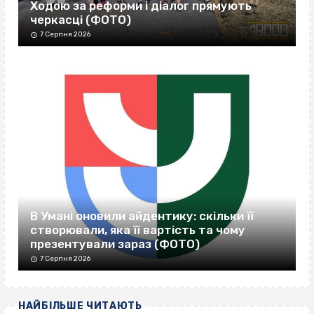
Ходою за реформи і діалог прямують
черкасці (ФОТО)
7 Серпня 2026
В Умані оновили айдентику: скільки її
створювали, яка її вартість та чому
презентували зараз (ФОТО)
7 Серпня 2026
НАЙБІЛЬШЕ ЧИТАЮТЬ