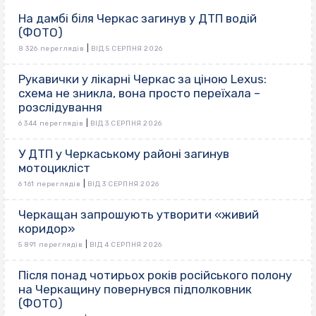
На дамбі біля Черкас загинув у ДТП водій
(ФОТО)
|
8 326 переглядів
ВІД 5 СЕРПНЯ 2026
Рукавички у лікарні Черкас за ціною Lexus:
схема не зникла, вона просто переїхала –
розслідування
|
6 344 переглядів
ВІД 3 СЕРПНЯ 2026
У ДТП у Черкаському районі загинув
мотоцикліст
|
6 161 переглядів
ВІД 3 СЕРПНЯ 2026
Черкащан запрошують утворити «живий
коридор»
|
5 891 переглядів
ВІД 4 СЕРПНЯ 2026
Після понад чотирьох років російського полону
на Черкащину повернувся підполковник
(ФОТО)