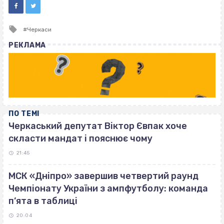
Tagged
Черкаси
with
РЕКЛАМА
ПО ТЕМІ
Черкаський депутат Віктор Євпак хоче
скласти мандат і пояснює чому
21:45
МСК «Дніпро» завершив четвертий раунд
Чемпіонату України з ампфутболу: команда
п’ята в таблиці
20:04