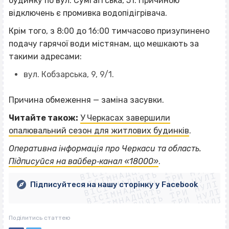
будинку по вул. Сумгаїтська, 51. Причиною
відключень є промивка водопідігрівача.
Крім того, з 8:00 до 16:00 тимчасово призупинено
подачу гарячої води містянам, що мешкають за
такими адресами:
вул. Кобзарська, 9, 9/1.
Причина обмеження — заміна засувки.
Читайте також:
У Черкасах завершили
опалювальний сезон для житлових будинків
.
ВІСІМНАДЦЯТЬ ТРИ НУЛІ
Оперативна інформація про Черкаси та область.
ВІСІМНАДЦЯТЬ ТРИ НУЛІ
ВІСІМНАДЦЯТЬ ТРИ НУЛІ
Підписуйся на вайбер‐канал «18000»
.
ВІСІМНАДЦЯТЬ ТРИ НУЛІ
ВІСІМНАДЦЯТЬ ТРИ НУЛІ
ВІСІМНАДЦЯТЬ ТРИ НУЛІ
Підписуйтеся на нашу сторінку у Facebook
ВІСІМНАДЦЯТЬ ТРИ НУЛІ
ВІСІМНАДЦЯТЬ ТРИ НУЛІ
Поділитись статтею