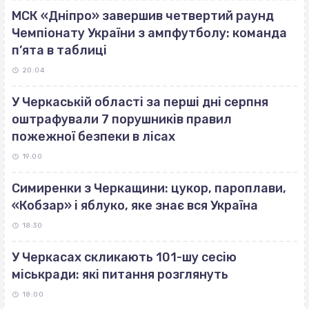
МСК «Дніпро» завершив четвертий раунд
Чемпіонату України з ампфутболу: команда
п’ята в таблиці
20:04
У Черкаській області за перші дні серпня
оштрафували 7 порушників правил
пожежної безпеки в лісах
19:00
Симиренки з Черкащини: цукор, пароплави,
«Кобзар» і яблуко, яке знає вся Україна
18:30
У Черкасах скликають 101-шу сесію
міськради: які питання розглянуть
18:00