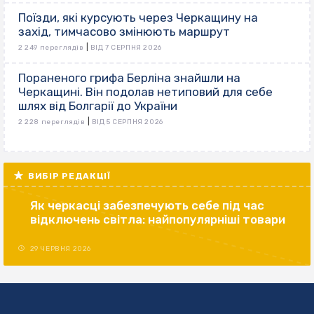
Поїзди, які курсують через Черкащину на
захід, тимчасово змінюють маршрут
|
2 249 переглядів
ВІД 7 СЕРПНЯ 2026
Пораненого грифа Берліна знайшли на
Черкащині. Він подолав нетиповий для себе
шлях від Болгарії до України
|
2 228 переглядів
ВІД 5 СЕРПНЯ 2026
ВИБІР РЕДАКЦІЇ
Як черкасці забезпечують себе під час
відключень світла: найпопулярніші товари
29 ЧЕРВНЯ 2026