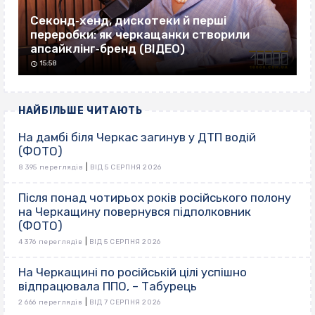
Секонд‐хенд, дискотеки й перші
переробки: як черкащанки створили
апсайклінг‐бренд (ВІДЕО)
15:58
НАЙБІЛЬШЕ ЧИТАЮТЬ
На дамбі біля Черкас загинув у ДТП водій
(ФОТО)
|
8 395 переглядів
ВІД 5 СЕРПНЯ 2026
Після понад чотирьох років російського полону
на Черкащину повернувся підполковник
(ФОТО)
|
4 376 переглядів
ВІД 5 СЕРПНЯ 2026
На Черкащині по російській цілі успішно
відпрацювала ППО, – Табурець
|
2 666 переглядів
ВІД 7 СЕРПНЯ 2026