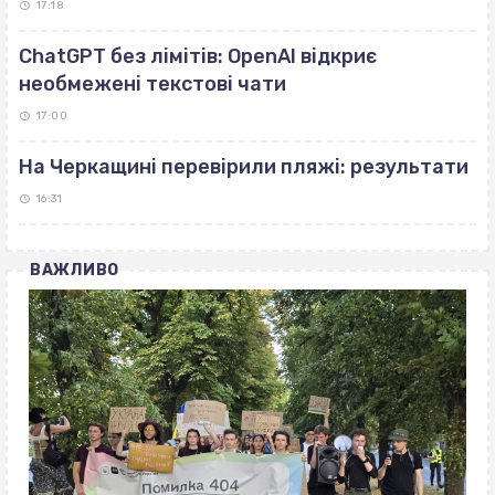
17:18
ChatGPT без лімітів: OpenAI відкриє
необмежені текстові чати
17:00
На Черкащині перевірили пляжі: результати
16:31
ВАЖЛИВО