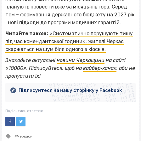
планують провести вже за місяць‐півтора. Серед
тем – формування державного бюджету на 2027 рік
і нові підходи до програми медичних гарантій.
Читайте також:
«Систематично порушують тишу
під час комендантської години»: жителі Черкас
скаржаться на шум біля одного з кіосків.
Знаходьте актуальні
новини Черкащини
на сайті
ВІСІМНАДЦЯТЬ ТРИ НУЛІ
«18000». Підписуйтеся, щоб на
вайбер‐канал
, аби не
ВІСІМНАДЦЯТЬ ТРИ НУЛІ
ВІСІМНАДЦЯТЬ ТРИ НУЛІ
пропустити їх!
ВІСІМНАДЦЯТЬ ТРИ НУЛІ
ВІСІМНАДЦЯТЬ ТРИ НУЛІ
ВІСІМНАДЦЯТЬ ТРИ НУЛІ
Підписуйтеся на нашу сторінку у Facebook
ВІСІМНАДЦЯТЬ ТРИ НУЛІ
ВІСІМНАДЦЯТЬ ТРИ НУЛІ
Поділитись статтею
Tagged
Черкаси
with