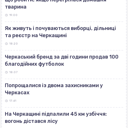
тварина
19:00
Як живуть і почуваються виборці, дільниці
та реєстр на Черкащині
18:20
Черкаський бренд за дві години продав 100
благодійних футболок
18:07
Попрощалися із двома захисниками у
Черкасах
17:41
На Черкащині підпалили 45 км узбіччя:
вогонь дістався лісу