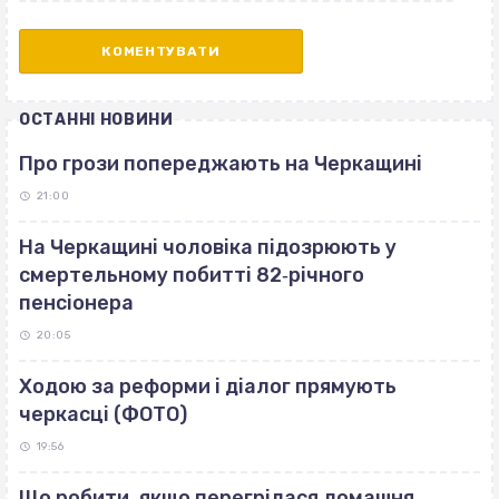
ОСТАННІ НОВИНИ
Про грози попереджають на Черкащині
21:00
На Черкащині чоловіка підозрюють у
смертельному побитті 82‐річного
пенсіонера
20:05
Ходою за реформи і діалог прямують
черкасці (ФОТО)
19:56
Що робити, якщо перегрілася домашня