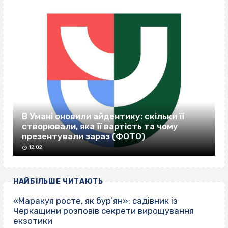
В Умані оновили айдентику: скільки її
створювали, яка її вартість та чому
презентували зараз (ФОТО)
12:02
НАЙБІЛЬШЕ ЧИТАЮТЬ
«Маракуя росте, як бур’ян»: садівник із
Черкащини розповів секрети вирощування
екзотики