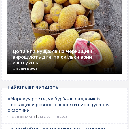
До 12 кг з куща: як на Черкащині
вирощують дині та скільки вони
коштують
6 Серпня 2026
НАЙБІЛЬШЕ ЧИТАЮТЬ
«Маракуя росте, як бур’ян»: садівник із
Черкащини розповів секрети вирощування
екзотики
|
14 397 переглядів
ВІД 2 СЕРПНЯ 2026