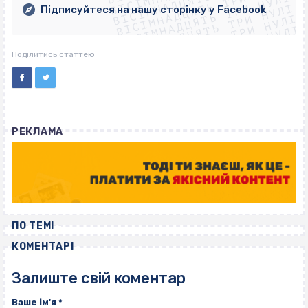
ВІСІМНАДЦЯТЬ ТРИ НУЛІ
ВІСІМНАДЦЯТЬ ТРИ НУЛІ
ВІСІМНАДЦЯТЬ ТРИ НУЛІ
Підписуйтеся на нашу сторінку у Facebook
ВІСІМНАДЦЯТЬ ТРИ НУЛІ
ВІСІМНАДЦЯТЬ ТРИ НУЛІ
Поділитись статтею
РЕКЛАМА
ПО ТЕМІ
КОМЕНТАРІ
Залиште свій коментар
Ваше ім'я
*