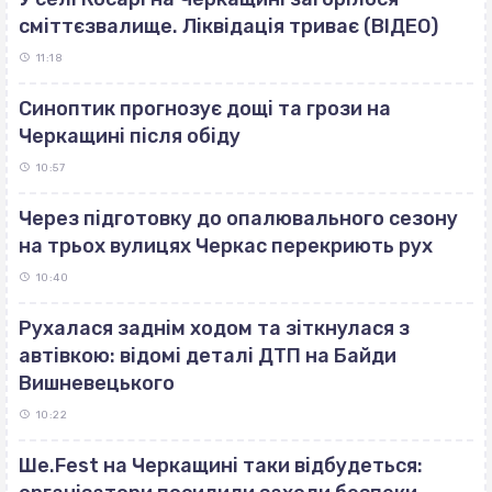
сміттєзвалище. Ліквідація триває (ВІДЕО)
11:18
Синоптик прогнозує дощі та грози на
Черкащині після обіду
10:57
Через підготовку до опалювального сезону
на трьох вулицях Черкас перекриють рух
10:40
Рухалася заднім ходом та зіткнулася з
автівкою: відомі деталі ДТП на Байди
Вишневецького
10:22
Ше.Fest на Черкащині таки відбудеться: