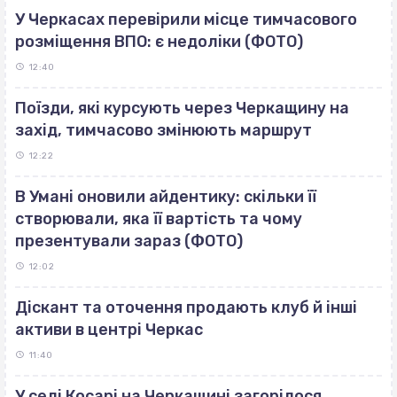
У Черкасах перевірили місце тимчасового
розміщення ВПО: є недоліки (ФОТО)
12:40
Поїзди, які курсують через Черкащину на
захід, тимчасово змінюють маршрут
12:22
В Умані оновили айдентику: скільки її
створювали, яка її вартість та чому
презентували зараз (ФОТО)
12:02
Діскант та оточення продають клуб й інші
активи в центрі Черкас
11:40
У селі Косарі на Черкащині загорілося