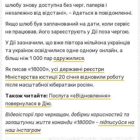
шлюбу знову доступна без черг, паперів і
незалежно від відстані», – йдеться в повідомленні.
Якщо шлюб був запланований на дати, коли сервіс
не працював, його зареєструють у Дії поза чергою.
У Дії зазначили, що вже півтора мільйона українців
та українок освідчилися одне одному онлайн, а
більш ніж 1 000 пар
одружилися
.
Як писав «18000»,
усі державні реєстри
Міністерства юстиції 20 січня відновили роботу
після масштабної кібератаки росіян.
Також читайте:
Послуга «єВідновлення»
повернулася в Дію
.
Відеоісторії про черкащан, добірки корисностей та
ВІСІМНАДЦЯТЬ ТРИ НУЛІ
залаштунки життя команди «18000» -
підписуйся на
ВІСІМНАДЦЯТЬ ТРИ НУЛІ
ВІСІМНАДЦЯТЬ ТРИ НУЛІ
наш інстаграм