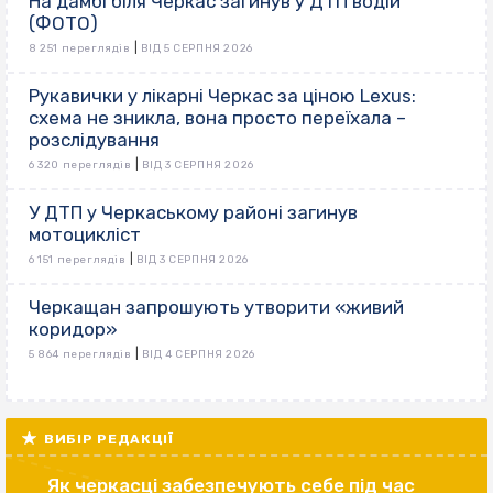
На дамбі біля Черкас загинув у ДТП водій
(ФОТО)
|
8 251 переглядів
ВІД 5 СЕРПНЯ 2026
Рукавички у лікарні Черкас за ціною Lexus:
схема не зникла, вона просто переїхала –
розслідування
|
6 320 переглядів
ВІД 3 СЕРПНЯ 2026
У ДТП у Черкаському районі загинув
мотоцикліст
|
6 151 переглядів
ВІД 3 СЕРПНЯ 2026
Черкащан запрошують утворити «живий
коридор»
|
5 864 переглядів
ВІД 4 СЕРПНЯ 2026
ВИБІР РЕДАКЦІЇ
Як черкасці забезпечують себе під час