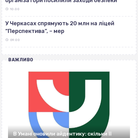
організатори посилили заходи безпеки
10:00
У Черкасах спрямують 20 млн на ліцей
“Перспектива”, – мер
09:00
ВАЖЛИВО
В Умані оновили айдентику: скільки її