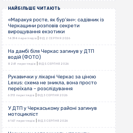
НАЙБІЛЬШЕ ЧИТАЮТЬ
«Маракуя росте, як бур’ян»: садівник із
Черкащини розповів секрети
вирощування екзотики
|
14 394 переглядів
ВІД 2 СЕРПНЯ 2026
На дамбі біля Черкас загинув у ДТП
водій (ФОТО)
|
8 241 переглядів
ВІД 5 СЕРПНЯ 2026
Рукавички у лікарні Черкас за ціною
Lexus: схема не зникла, вона просто
переїхала – розслідування
|
6 313 переглядів
ВІД 3 СЕРПНЯ 2026
У ДТП у Черкаському районі загинув
мотоцикліст
|
6 147 переглядів
ВІД 3 СЕРПНЯ 2026