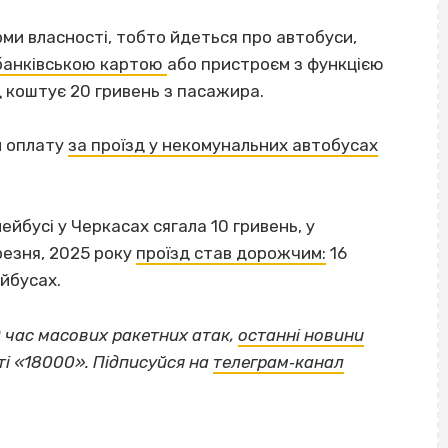
рми власності, тобто йдеться про автобуси,
 банківською картою
або пристроєм з функцією
д коштує 20 гривень з пасажира.
и оплату
за проїзд у некомунальних автобусах
ейбусі у Черкасах сягала 10 гривень, у
ерезня, 2025 року
проїзд став дорожчим:
16
ейбусах.
ід час масових ракетних атак,
останні новини
ті «18000». Підписуйся на
телеграм‐канал