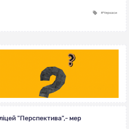
Tagged
Черкаси
with
ліцей "Перспектива",- мер