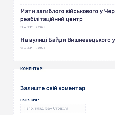
Мати загиблого військового у Че
реабілітаційний центр
6 СЕРПНЯ 2026
На вулиці Байди Вишневецького 
6 СЕРПНЯ 2026
КОМЕНТАРІ
Залиште свій коментар
Ваше ім'я
*