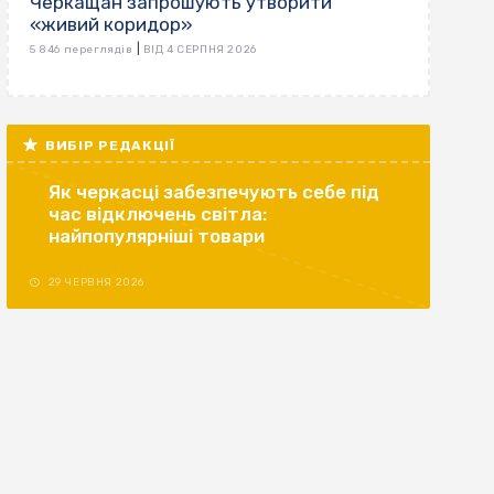
Черкащан запрошують утворити
«живий коридор»
|
5 846 переглядів
ВІД 4 СЕРПНЯ 2026
ВИБІР РЕДАКЦІЇ
Як черкасці забезпечують себе під
час відключень світла:
найпопулярніші товари
29 ЧЕРВНЯ 2026