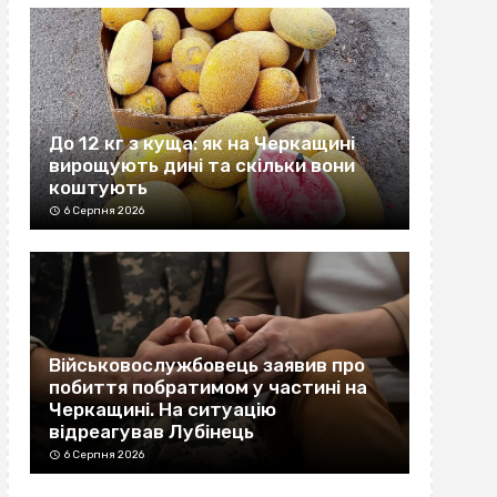
До 12 кг з куща: як на Черкащині
вирощують дині та скільки вони
коштують
6 Серпня 2026
Військовослужбовець заявив про
побиття побратимом у частині на
Черкащині. На ситуацію
відреагував Лубінець
6 Серпня 2026