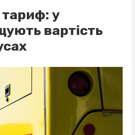
 тариф: у
щують вартість
усах