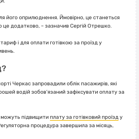
и.
сля його оприлюднення. Ймовірно, це станеться
 це додатково, – зазначив Сергій Отрешко.
тариф і для оплати готівкою за проїзд у
ивень.
д?
орті Черкас запровадили облік пасажирів, які
грошей водій зобов’язаний зафіксувати оплату за
що можуть підвищити
плату за готівковий проїзд
у
Регуляторна процедура завершила за місяць,