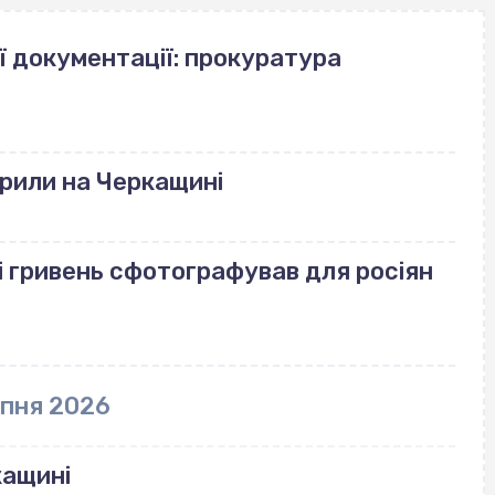
ї документації: прокуратура
рили на Черкащині
і гривень сфотографував для росіян
рпня 2026
кащині