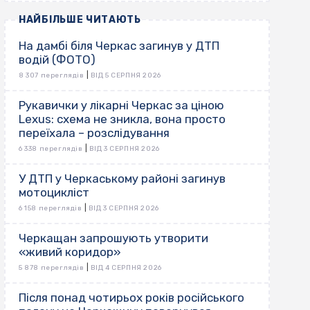
НАЙБІЛЬШЕ ЧИТАЮТЬ
На дамбі біля Черкас загинув у ДТП
водій (ФОТО)
|
8 307 переглядів
ВІД 5 СЕРПНЯ 2026
Рукавички у лікарні Черкас за ціною
Lexus: схема не зникла, вона просто
переїхала – розслідування
|
6 338 переглядів
ВІД 3 СЕРПНЯ 2026
У ДТП у Черкаському районі загинув
мотоцикліст
|
6 158 переглядів
ВІД 3 СЕРПНЯ 2026
Черкащан запрошують утворити
«живий коридор»
|
5 878 переглядів
ВІД 4 СЕРПНЯ 2026
Після понад чотирьох років російського