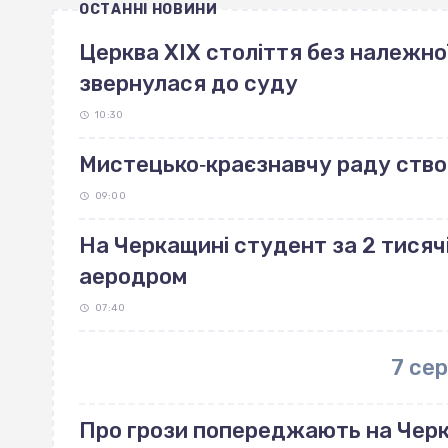
ОСТАННІ НОВИНИ
Церква ХІХ століття без належно
звернулася до суду
10:30
Мистецько‐краєзнавчу раду ство
09:00
На Черкащині студент за 2 тисяч
аеродром
07:40
7 се
Про грози попереджають на Чер