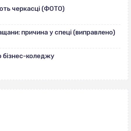
ють черкасці (ФОТО)
щани: причина у спеці (виправлено)
о бізнес-коледжу