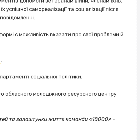
ументів допомоги ветеранам війни, членам їхніх
х успішної самореалізації та соціалізації після
повідомленні.
формі є можливість вказати про свої проблеми й
Т
.
артаменті соціальної політики.
го обласного молодіжного ресурсного центру
стей та залаштунки життя команди «18000» -
ВІСІМНАДЦЯТЬ ТРИ НУЛІ
ВІСІМНАДЦЯТЬ ТРИ НУЛІ