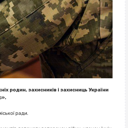
хніх родин, захисників і захисниць України
с».
іської ради.