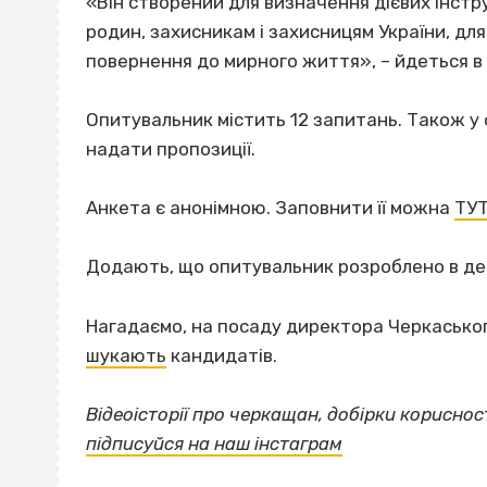
«Він створений для визначення дієвих інстр
родин, захисникам і захисницям України, для ї
повернення до мирного життя», – йдеться в 
Опитувальник містить 12 запитань. Також у 
надати пропозиції.
Анкета є анонімною. Заповнити її можна
ТУ
Додають, що опитувальник розроблено в деп
Нагадаємо, на посаду директора Черкасько
шукають
кандидатів.
Відеоісторії про черкащан, добірки корисно
підписуйся на наш інстаграм