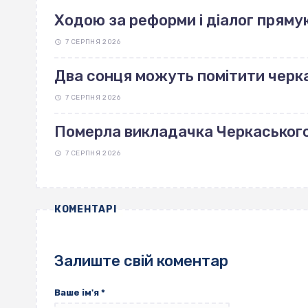
Ходою за реформи і діалог пряму
7 СЕРПНЯ 2026
Два сонця можуть помітити черка
7 СЕРПНЯ 2026
Померла викладачка Черкаськог
7 СЕРПНЯ 2026
КОМЕНТАРІ
Залиште свій коментар
Ваше ім'я
*