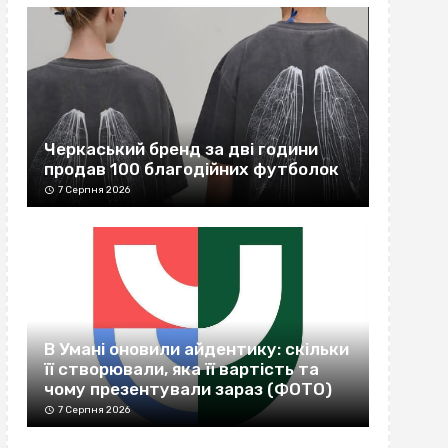
Черкаський бренд за дві години
продав 100 благодійних футболок
7 Серпня 2026
В Умані оновили айдентику: скільки
її створювали, яка її вартість та
чому презентували зараз (ФОТО)
7 Серпня 2026