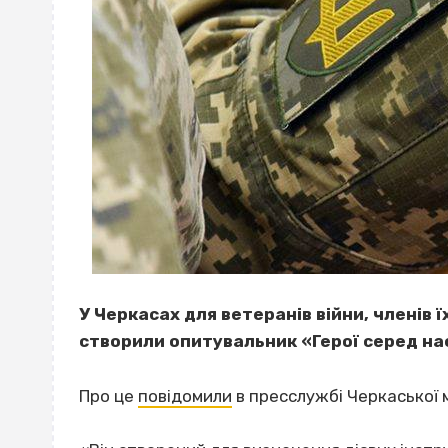
У Черкасах для ветеранів війни, членів ї
створили опитувальник «Герої серед на
Про це
повідомили
в пресслужбі Черкаської м