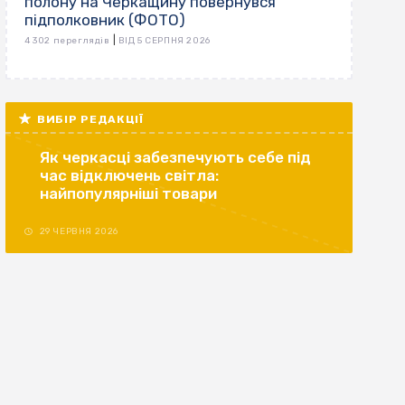
полону на Черкащину повернувся
підполковник (ФОТО)
|
4 302 переглядів
ВІД 5 СЕРПНЯ 2026
ВИБІР РЕДАКЦІЇ
Як черкасці забезпечують себе під
час відключень світла:
найпопулярніші товари
29 ЧЕРВНЯ 2026