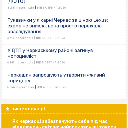
(ФОТО)
|
8 241 переглядів
ВІД 5 СЕРПНЯ 2026
Рукавички у лікарні Черкас за ціною Lexus:
схема не зникла, вона просто переїхала –
розслідування
|
6 314 переглядів
ВІД 3 СЕРПНЯ 2026
У ДТП у Черкаському районі загинув
мотоцикліст
|
6 147 переглядів
ВІД 3 СЕРПНЯ 2026
Черкащан запрошують утворити «живий
коридор»
|
5 847 переглядів
ВІД 4 СЕРПНЯ 2026
ВИБІР РЕДАКЦІЇ
Як черкасці забезпечують себе під час
відключень світла: найпопулярніші товари