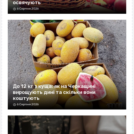
освячують
6 Серпня 2026
До 12 кг з куща: як на Черкащині
вирощують дині та скільки вони
коштують
6 Серпня 2026