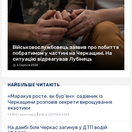
Військовослужбовець заявив про побиття
побратимом у частині на Черкащині. На
ситуацію відреагував Лубінець
6 Серпня 2026
НАЙБІЛЬШЕ ЧИТАЮТЬ
«Маракуя росте, як бур’ян»: садівник із
Черкащини розповів секрети вирощування
екзотики
|
14 394 переглядів
ВІД 2 СЕРПНЯ 2026
На дамбі біля Черкас загинув у ДТП водій