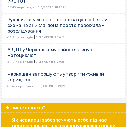
(ФОТО)
|
8 240 переглядів
ВІД 5 СЕРПНЯ 2026
Рукавички у лікарні Черкас за ціною Lexus:
схема не зникла, вона просто переїхала –
розслідування
|
6 312 переглядів
ВІД 3 СЕРПНЯ 2026
У ДТП у Черкаському районі загинув
мотоцикліст
|
6 147 переглядів
ВІД 3 СЕРПНЯ 2026
Черкащан запрошують утворити «живий
коридор»
|
5 846 переглядів
ВІД 4 СЕРПНЯ 2026
ВИБІР РЕДАКЦІЇ
Як черкасці забезпечують себе під час
відключень світла: найпопулярніші товари