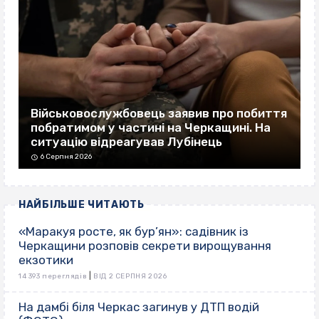
Військовослужбовець заявив про побиття
побратимом у частині на Черкащині. На
ситуацію відреагував Лубінець
6 Серпня 2026
НАЙБІЛЬШЕ ЧИТАЮТЬ
«Маракуя росте, як бур’ян»: садівник із
Черкащини розповів секрети вирощування
екзотики
|
14 393 переглядів
ВІД 2 СЕРПНЯ 2026
На дамбі біля Черкас загинув у ДТП водій