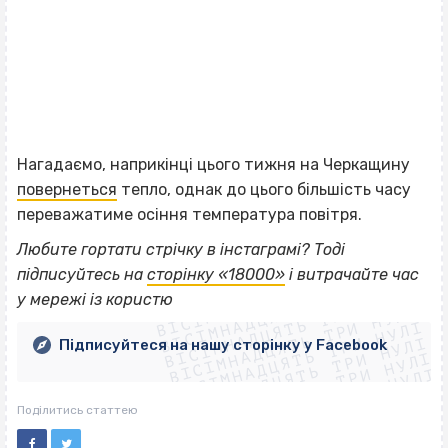
Нагадаємо, наприкінці цього тижня на Черкащину
повернеться
тепло, однак до цього більшість часу
переважатиме осіння температура повітря.
Любите гортати стрічку в інстаграмі? Тоді
ВІСІМНАДЦЯТЬ ТРИ НУЛІ
підписуйтесь на
сторінку «18000»
і витрачайте час
ВІСІМНАДЦЯТЬ ТРИ НУЛІ
ВІСІМНАДЦЯТЬ ТРИ НУЛІ
у мережі із користю
ВІСІМНАДЦЯТЬ ТРИ НУЛІ
ВІСІМНАДЦЯТЬ ТРИ НУЛІ
ВІСІМНАДЦЯТЬ ТРИ НУЛІ
Підписуйтеся на нашу сторінку у Facebook
ВІСІМНАДЦЯТЬ ТРИ НУЛІ
ВІСІМНАДЦЯТЬ ТРИ НУЛІ
Поділитись статтею