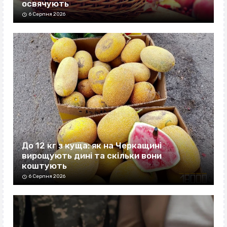
освячують
6 Серпня 2026
До 12 кг з куща: як на Черкащині
вирощують дині та скільки вони
коштують
6 Серпня 2026