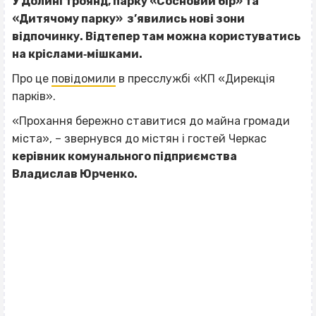
У Долині троянд, парку «Сосновий бір» та
«Дитячому парку» з’явились нові зони
відпочинку. Відтепер там можна користуватись
на кріслами‐мішками.
Про це
повідомили
в пресслужбі «КП «Дирекція
парків».
«Прохання бережно ставитися до майна громади
міста», – звернувся до містян і гостей Черкас
керівник комунального підприємства
Владислав Юрченко.