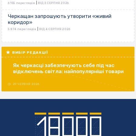
|
6 155 переглядів
ВІД 3 СЕРПНЯ 2026
Черкащан запрошують утворити «живий
коридор»
|
5 874 переглядів
ВІД 4 СЕРПНЯ 2026
ВИБІР РЕДАКЦІЇ
Як черкасці забезпечують себе під час
відключень світла: найпопулярніші товари
29 ЧЕРВНЯ 2026