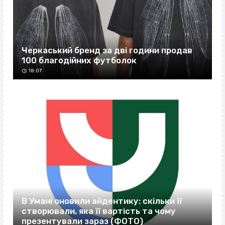
Черкаський бренд за дві години продав
100 благодійних футболок
18:07
В Умані оновили айдентику: скільки її
створювали, яка її вартість та чому
презентували зараз (ФОТО)