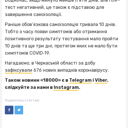
Водночас, якщо минуло менше п’яти днів, але ПЛР‐
тест негативний, це також є підставою для
завершення самоізоляції.
Раніше обов’язкова самоізоляція тривала 10 днів.
Тобто з часу появи симптомів або отримання
позитивного результату тестування мало пройти
10 днів та ще три дні, протягом яких не мало бути
симптомів COVID‐19.
Нагадаємо, в Черкаській області за добу
зафіксували
676 нових випадків коронавірусу.
Також новини «18000» є в
Telegram
і
Viber
,
слідкуйте за нами в
Instagram
.
Поділитись статтею