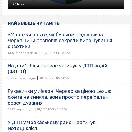
12:02
НАЙБІЛЬШЕ ЧИТАЮТЬ
«Маракуя росте, як бур’ян»: садівник із
Черкащини розповів секрети вирощування
екзотики
|
14 406 переглядів
ВІД 2 СЕРПНЯ 2026
На дамбі біля Черкас загинув у ДТП водій
(ФОТО)
|
8 282 переглядів
ВІД 5 СЕРПНЯ 2026
Рукавички у лікарні Черкас за ціною Lexus:
схема не зникла, вона просто переїхала –
розслідування
|
6 333 переглядів
ВІД 3 СЕРПНЯ 2026
У ДТП у Черкаському районі загинув
мотоцикліст