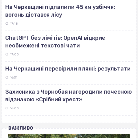
На Черкащині підпалили 45 км узбіччя:
вогонь дістався лісу
17:18
ChatGPT без лімітів: OpenAI відкриє
необмежені текстові чати
17:00
На Черкащині перевірили пляжі: результати
16:31
Захисника з Чорнобая нагородили почесною
відзнакою «Срібний хрест»
16:00
ВАЖЛИВО