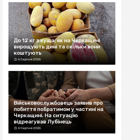
До 12 кг з куща: як на Черкащині
вирощують дині та скільки вони
коштують
6 Серпня 2026
Військовослужбовець заявив про
побиття побратимом у частині на
Черкащині. На ситуацію
відреагував Лубінець
6 Серпня 2026