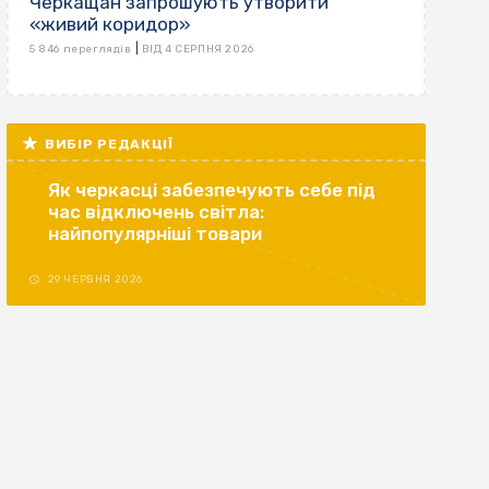
Черкащан запрошують утворити
«живий коридор»
|
5 846 переглядів
ВІД 4 СЕРПНЯ 2026
ВИБІР РЕДАКЦІЇ
Як черкасці забезпечують себе під
час відключень світла:
найпопулярніші товари
29 ЧЕРВНЯ 2026