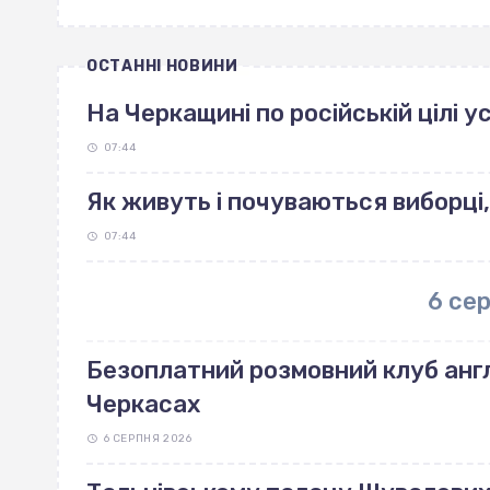
ОСТАННІ НОВИНИ
На Черкащині по російській цілі 
07:44
Як живуть і почуваються виборці,
07:44
6 се
Безоплатний розмовний клуб англ
Черкасах
6 СЕРПНЯ 2026