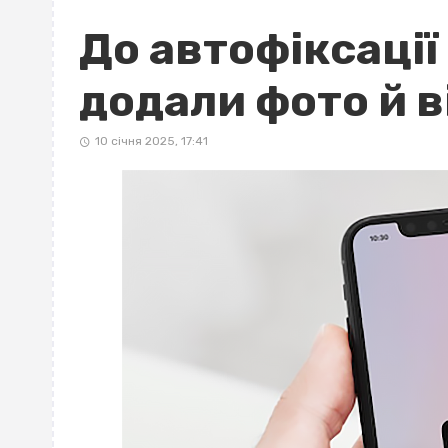
До автофіксації 
додали фото й 
10 січня 2025, 17:41