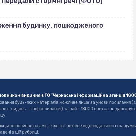
передали сторічні речі (ФОТО)
еження будинку, пошкодженого
новником видання є ГО “Черкаська інформаційна агенція 180
ювання будь-яких матеріалів можливе лише за умови посилання (
рнет-видань - гіперпосилання) на сайт 18000.com.ua не далі друг
цу.
кція не впливає на зміст блогів і не несе відповідальності за думки
адені в цій рубриці.