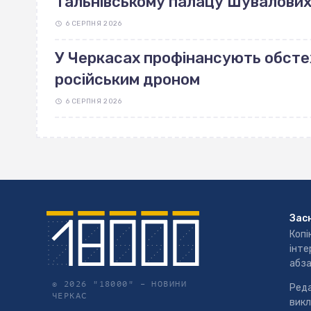
Тальнівському палацу Шувалових 
6 СЕРПНЯ 2026
У Черкасах профінансують обст
російським дроном
6 СЕРПНЯ 2026
Зас
Копі
інте
абза
© 2026 "18000" –
НОВИНИ
Реда
ЧЕРКАС
викл