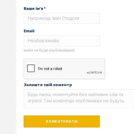
Ваше ім'я
*
Email
Залиште свій коментр