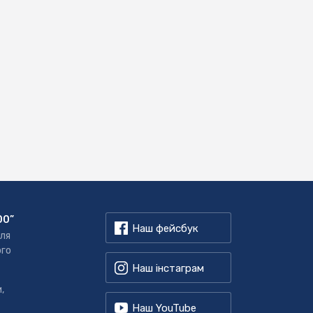
00”
Наш фейсбук
для
ого
Наш інстаграм
,
Наш YouTube