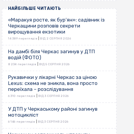
НАЙБІЛЬШЕ ЧИТАЮТЬ
«Маракуя росте, як бур’ян»: садівник із
Черкащини розповів секрети
вирощування екзотики
|
14 389 переглядів
ВІД 2 СЕРПНЯ 2026
На дамбі біля Черкас загинув у ДТП
водій (ФОТО)
|
8 234 переглядів
ВІД 5 СЕРПНЯ 2026
Рукавички у лікарні Черкас за ціною
Lexus: схема не зникла, вона просто
переїхала – розслідування
|
6 310 переглядів
ВІД 3 СЕРПНЯ 2026
У ДТП у Черкаському районі загинув
мотоцикліст
|
6 146 переглядів
ВІД 3 СЕРПНЯ 2026