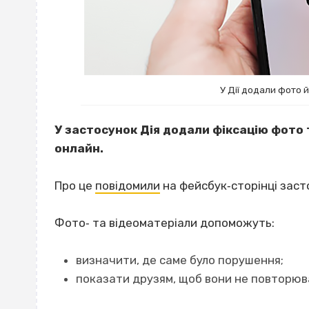
У Дії додали фото 
У застосунок Дія додали фіксацію фото
онлайн.
Про це
повідомили
на фейсбук‐сторінці заст
Фото‐ та відеоматеріали допоможуть:
визначити, де саме було порушення;
показати друзям, щоб вони не повторюв