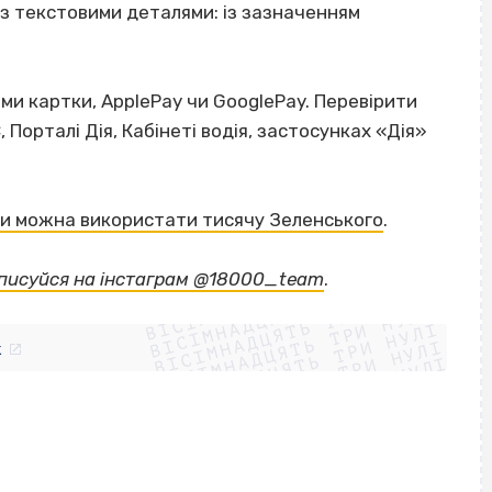
з текстовими деталями: із зазначенням
ми картки, ApplePay чи GooglePay. Перевірити
Порталі Дія, Кабінеті водія, застосунках «Дія»
дати можна використати тисячу Зеленського
.
ВІСІМНАДЦЯТЬ ТРИ НУЛІ
дписуйся на інстаграм @18000_team
.
ВІСІМНАДЦЯТЬ ТРИ НУЛІ
ВІСІМНАДЦЯТЬ ТРИ НУЛІ
ВІСІМНАДЦЯТЬ ТРИ НУЛІ
ВІСІМНАДЦЯТЬ ТРИ НУЛІ
ВІСІМНАДЦЯТЬ ТРИ НУЛІ
k
ВІСІМНАДЦЯТЬ ТРИ НУЛІ
ВІСІМНАДЦЯТЬ ТРИ НУЛІ