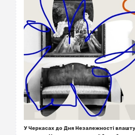
У Черкасах до Дня Незалежності влашту