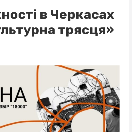
ності в Черкасах
ультурна трясця»