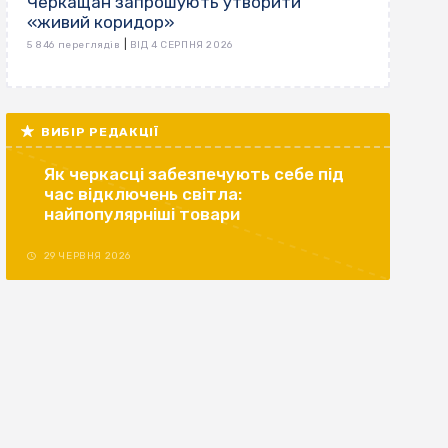
Черкащан запрошують утворити
«живий коридор»
|
5 846 переглядів
ВІД 4 СЕРПНЯ 2026
ВИБІР РЕДАКЦІЇ
Як черкасці забезпечують себе під
час відключень світла:
найпопулярніші товари
29 ЧЕРВНЯ 2026