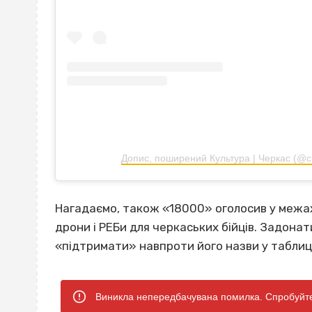
Допис, поширений Культура | Черкас (@cu
Нагадаємо, також «18000» оголосив у межа
дрони і РЕБи для черкаських бійців. Задона
«підтримати» навпроти його назви у таблиці