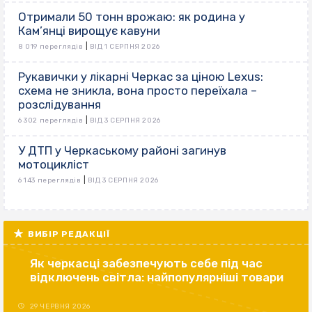
Отримали 50 тонн врожаю: як родина у
Кам’янці вирощує кавуни
|
8 019 переглядів
ВІД 1 СЕРПНЯ 2026
Рукавички у лікарні Черкас за ціною Lexus:
схема не зникла, вона просто переїхала –
розслідування
|
6 302 переглядів
ВІД 3 СЕРПНЯ 2026
У ДТП у Черкаському районі загинув
мотоцикліст
|
6 143 переглядів
ВІД 3 СЕРПНЯ 2026
ВИБІР РЕДАКЦІЇ
Як черкасці забезпечують себе під час
відключень світла: найпопулярніші товари
29 ЧЕРВНЯ 2026