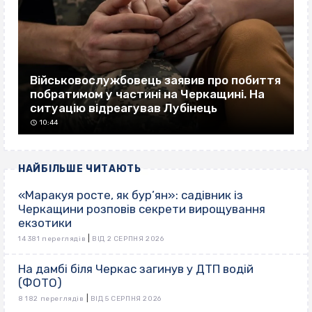
Військовослужбовець заявив про побиття
побратимом у частині на Черкащині. На
ситуацію відреагував Лубінець
10:44
НАЙБІЛЬШЕ ЧИТАЮТЬ
«Маракуя росте, як бур’ян»: садівник із
Черкащини розповів секрети вирощування
екзотики
|
14 381 переглядів
ВІД 2 СЕРПНЯ 2026
На дамбі біля Черкас загинув у ДТП водій
(ФОТО)
|
8 182 переглядів
ВІД 5 СЕРПНЯ 2026