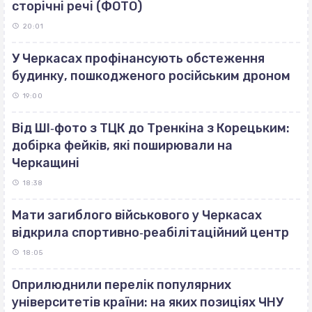
сторічні речі (ФОТО)
20:01
У Черкасах профінансують обстеження
будинку, пошкодженого російським дроном
19:00
Від ШІ‐фото з ТЦК до Тренкіна з Корецьким:
добірка фейків, які поширювали на
Черкащині
18:38
Мати загиблого військового у Черкасах
відкрила спортивно‐реабілітаційний центр
18:05
Оприлюднили перелік популярних
університетів країни: на яких позиціях ЧНУ