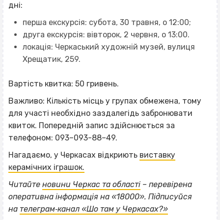
дні:
перша екскурсія: субота, 30 травня, о 12:00;
друга екскурсія: вівторок, 2 червня, о 13:00.
локація: Черкаський художній музей, вулиця
Хрещатик, 259.
Вартість квитка: 50 гривень.
Важливо: Кількість місць у групах обмежена, тому
для участі необхідно заздалегідь забронювати
квиток. Попередній запис здійснюється за
телефоном: 093–093-88–49.
Нагадаємо, у Черкасах відкриють
виставку
керамічних іграшок.
Читайте
новини Черкас та області
– перевірена
ВІСІМНАДЦЯТЬ ТРИ НУЛІ
оперативна інформація на «18000». Підписуйся
ВІСІМНАДЦЯТЬ ТРИ НУЛІ
на
телеграм‐канал «Шо там у Черкасах?»