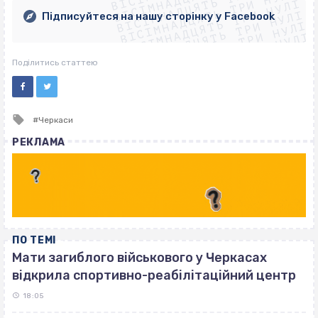
ВІСІМНАДЦЯТЬ ТРИ НУЛІ
ВІСІМНАДЦЯТЬ ТРИ НУЛІ
ВІСІМНАДЦЯТЬ ТРИ НУЛІ
ВІСІМНАДЦЯТЬ ТРИ НУЛІ
Підписуйтеся на нашу сторінку у Facebook
ВІСІМНАДЦЯТЬ ТРИ НУЛІ
ВІСІМНАДЦЯТЬ ТРИ НУЛІ
Поділитись статтею
Tagged
Черкаси
with
РЕКЛАМА
ПО ТЕМІ
Мати загиблого військового у Черкасах
відкрила спортивно-реабілітаційний центр
18:05