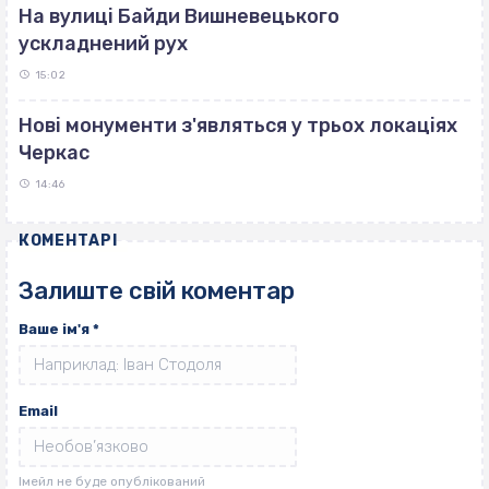
На вулиці Байди Вишневецького
ускладнений рух
15:02
Нові монументи з'являться у трьох локаціях
Черкас
14:46
КОМЕНТАРІ
Залиште свій коментар
Ваше ім'я
*
Email