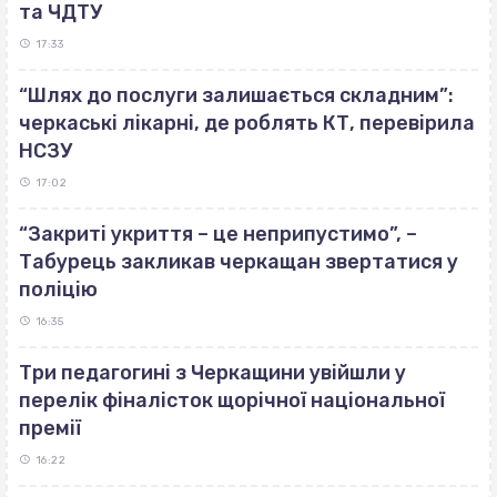
та ЧДТУ
17:33
“Шлях до послуги залишається складним”:
черкаські лікарні, де роблять КТ, перевірила
НСЗУ
17:02
“Закриті укриття – це неприпустимо”, –
Табурець закликав черкащан звертатися у
поліцію
16:35
Три педагогині з Черкащини увійшли у
перелік фіналісток щорічної національної
премії
16:22