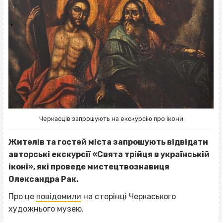
Черкасців запрошують на екскурсію про ікони
Жителів та гостей міста запрошують відвідати
авторські екскурсії «Свята трійця в українській
іконі», які проведе мистецтвознавиця
Олександра Рак.
Про це
повідомили
на сторінці Черкаського
художнього музею.