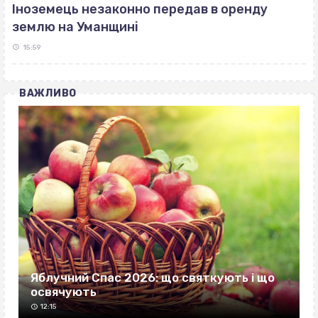
Іноземець незаконно передав в оренду
землю на Уманщині
15:59
ВАЖЛИВО
Яблучний Спас 2026: що святкують і що
освячують
12:15