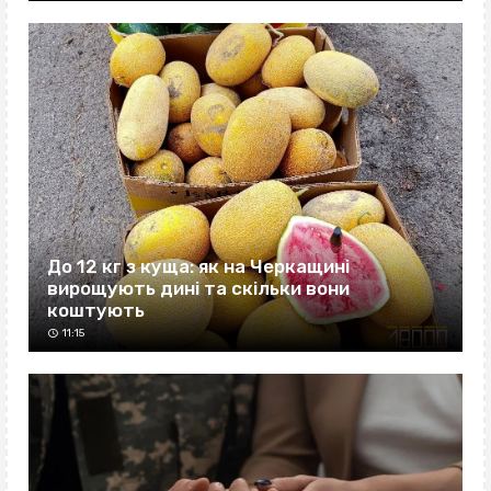
До 12 кг з куща: як на Черкащині
вирощують дині та скільки вони
коштують
11:15