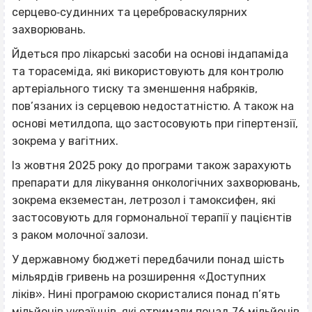
серцево‐судинних та цереброваскулярних
захворювань.
Йдеться про лікарські засоби на основі індапаміда
та торасеміда, які використовують для контролю
артеріального тиску та зменшення набряків,
пов’язаних із серцевою недостатністю. А також на
основі метилдопа, що застосовують при гіпертензії,
зокрема у вагітних.
Із жовтня 2025 року до програми також зарахують
препарати для лікування онкологічних захворювань,
зокрема екземестан, летрозол і тамоксифен, які
застосовують для гормональної терапії у пацієнтів
з раком молочної залози.
У державному бюджеті передбачили понад шість
мільярдів гривень на розширення «Доступних
ліків». Нині програмою скористалися понад п’ять
мільйонів українців, які отримали понад 76 мільйонів