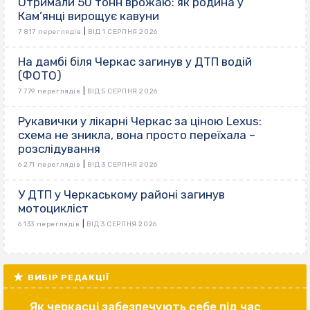
Отримали 50 тонн врожаю: як родина у
Кам’янці вирощує кавуни
|
7 817 переглядів
ВІД 1 СЕРПНЯ 2026
На дамбі біля Черкас загинув у ДТП водій
(ФОТО)
|
7 779 переглядів
ВІД 5 СЕРПНЯ 2026
Рукавички у лікарні Черкас за ціною Lexus:
схема не зникла, вона просто переїхала –
розслідування
|
6 271 переглядів
ВІД 3 СЕРПНЯ 2026
У ДТП у Черкаському районі загинув
мотоцикліст
|
6 133 переглядів
ВІД 3 СЕРПНЯ 2026
ВИБІР РЕДАКЦІЇ
Як черкасці забезпечують себе під час