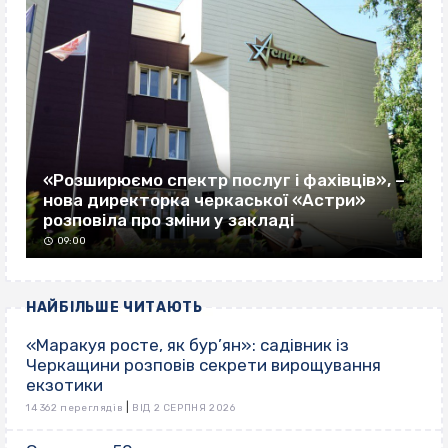
«Розширюємо спектр послуг і фахівців», –
нова директорка черкаської «Астри»
розповіла про зміни у закладі
09:00
НАЙБІЛЬШЕ ЧИТАЮТЬ
«Маракуя росте, як бур’ян»: садівник із
Черкащини розповів секрети вирощування
екзотики
|
14 362 переглядів
ВІД 2 СЕРПНЯ 2026