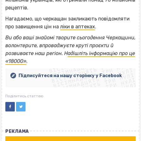
рецептів.
Нагадаємо, що черкащан закликають повідомляти
про завищення цін на
ліки в аптеках
.
Ви або ваші знайомі творите сьогодення Черкащини,
волонтерите, впроваджуєте круті проєкти й
ВІСІМНАДЦЯТЬ ТРИ НУЛІ
розвиваєте наш регіон. Н
адішліть інформацію про це
ВІСІМНАДЦЯТЬ ТРИ НУЛІ
ВІСІМНАДЦЯТЬ ТРИ НУЛІ
«18000»
.
ВІСІМНАДЦЯТЬ ТРИ НУЛІ
ВІСІМНАДЦЯТЬ ТРИ НУЛІ
ВІСІМНАДЦЯТЬ ТРИ НУЛІ
Підписуйтеся на нашу сторінку у Facebook
ВІСІМНАДЦЯТЬ ТРИ НУЛІ
ВІСІМНАДЦЯТЬ ТРИ НУЛІ
Поділитись статтею
РЕКЛАМА