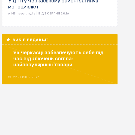
У ДТП у Черкаському районі загинув
мотоцикліст
|
6 143 переглядів
ВІД 3 СЕРПНЯ 2026
ВИБІР РЕДАКЦІЇ
Як черкасці забезпечують себе під
час відключень світла:
найпопулярніші товари
29 ЧЕРВНЯ 2026