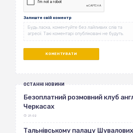
Залиште свій коментр
ОСТАННІ НОВИНИ
Безоплатний розмовний клуб англ
Черкасах
21:02
Тальнівському палацу Шувалових 