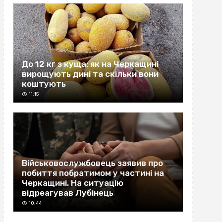
До 12 кг з куща: як на Черкащині
вирощують дині та скільки вони
коштують
11:15
Військовослужбовець заявив про
побиття побратимом у частині на
Черкащині. На ситуацію
відреагував Лубінець
10:44