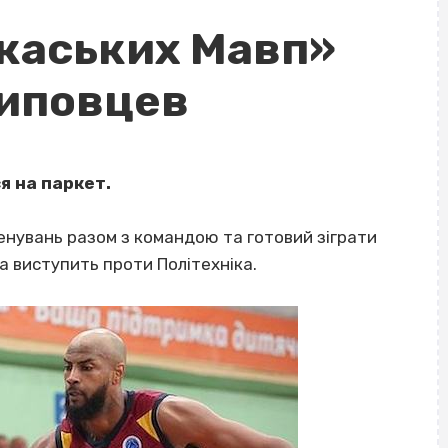
каських Мавп»
Липовцев
 на паркет.
енувань разом з командою та готовий зіграти
да виступить проти Політехніка.