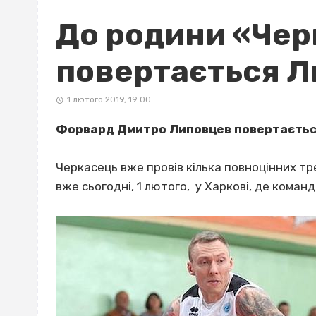
До родини «Чер
повертається 
1 лютого 2019, 19:00
Форвард Дмитро Липовцев повертається
Черкасець вже провів кілька повноцінних тр
вже сьогодні, 1 лютого, у Харкові, де коман