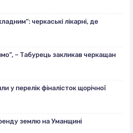
адним”: черкаські лікарні, де
имо”, – Табурець закликав черкащан
ли у перелік фіналісток щорічної
оренду землю на Уманщині