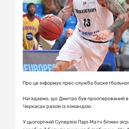
Про це інформує прес‐служба баскетбольног
Нагадаємо, що Дмитро був прооперований в 
Черкасах разом із командою.
У цьогорічній Суперлізі Парі‐Матч бігмен зіг