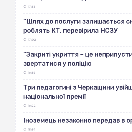
17:33
“Шлях до послуги залишається скл
роблять КТ, перевірила НСЗУ
17:02
“Закриті укриття – це неприпуст
звертатися у поліцію
16:35
Три педагогині з Черкащини увійш
національної премії
16:22
Іноземець незаконно передав в 
15:59