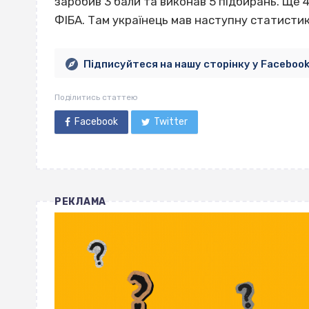
заробив 3 бали та виконав 5 підбирань. Ще 
ФІБА. Там українець мав наступну статистику:
Підписуйтеся на нашу сторінку у Faceboo
Поділитись статтею
Facebook
Twitter
РЕКЛАМА