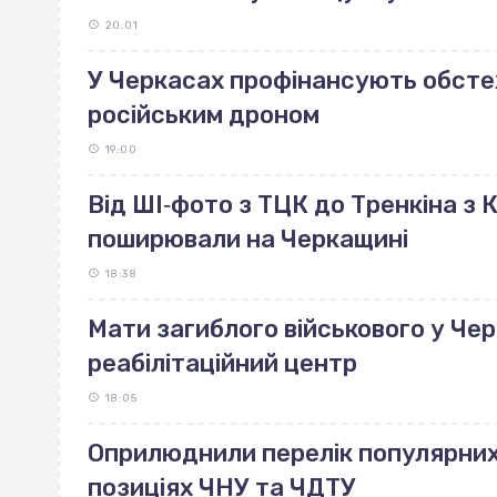
20:01
У Черкасах профінансують обст
російським дроном
19:00
Від ШІ‐фото з ТЦК до Тренкіна з К
поширювали на Черкащині
18:38
Мати загиблого військового у Че
реабілітаційний центр
18:05
Оприлюднили перелік популярних 
позиціях ЧНУ та ЧДТУ