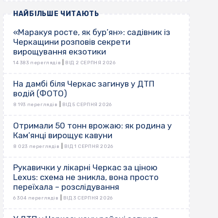
НАЙБІЛЬШЕ ЧИТАЮТЬ
«Маракуя росте, як бур’ян»: садівник із
Черкащини розповів секрети
вирощування екзотики
|
14 383 переглядів
ВІД 2 СЕРПНЯ 2026
На дамбі біля Черкас загинув у ДТП
водій (ФОТО)
|
8 193 переглядів
ВІД 5 СЕРПНЯ 2026
Отримали 50 тонн врожаю: як родина у
Кам’янці вирощує кавуни
|
8 023 переглядів
ВІД 1 СЕРПНЯ 2026
Рукавички у лікарні Черкас за ціною
Lexus: схема не зникла, вона просто
переїхала – розслідування
|
6 304 переглядів
ВІД 3 СЕРПНЯ 2026