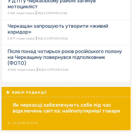
У ДТП у Черкаському районі загинув
мотоцикліст
|
6 158 переглядів
ВІД 3 СЕРПНЯ 2026
Черкащан запрошують утворити «живий
коридор»
|
5 877 переглядів
ВІД 4 СЕРПНЯ 2026
Після понад чотирьох років російського полону
на Черкащину повернувся підполковник
(ФОТО)
|
4 300 переглядів
ВІД 5 СЕРПНЯ 2026
ВИБІР РЕДАКЦІЇ
Як черкасці забезпечують себе під час
відключень світла: найпопулярніші товари
29 ЧЕРВНЯ 2026