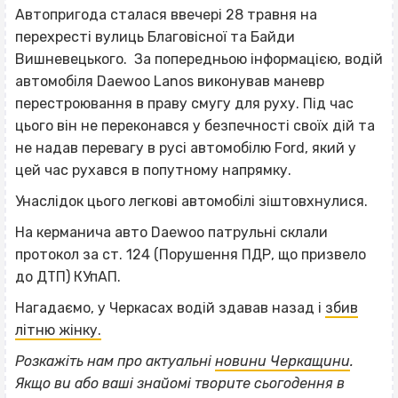
Автопригода сталася ввечері 28 травня на
перехресті вулиць Благовісної та Байди
Вишневецького. За попередньою інформацією, водій
автомобіля Daewoo Lanos виконував маневр
перестроювання в праву смугу для руху. Під час
цього він не переконався у безпечності своїх дій та
не надав перевагу в русі автомобілю Ford, який у
цей час рухався в попутному напрямку.
Унаслідок цього легкові автомобілі зіштовхнулися.
На керманича авто Daewoo патрульні склали
протокол за ст. 124 (Порушення ПДР, що призвело
до ДТП) КУпАП.
Нагадаємо, у Черкасах водій здавав назад і
збив
літню жінку.
Розкажіть нам про актуальні
новини Черкащини
.
Якщо
ви або ваші знайомі творите сьогодення в