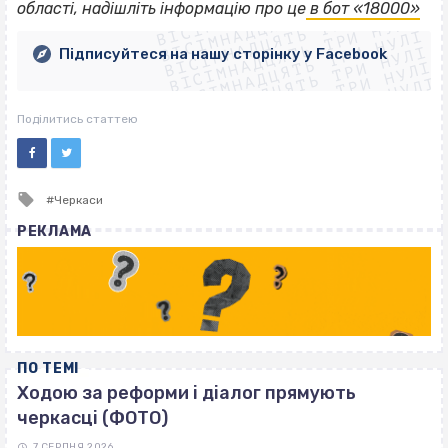
ВІСІМНАДЦЯТЬ ТРИ НУЛІ
ВІСІМНАДЦЯТЬ ТРИ НУЛІ
ВІСІМНАДЦЯТЬ ТРИ НУЛІ
області, надішліть інформацію про це
в бот «18000»
ВІСІМНАДЦЯТЬ ТРИ НУЛІ
ВІСІМНАДЦЯТЬ ТРИ НУЛІ
ВІСІМНАДЦЯТЬ ТРИ НУЛІ
Підписуйтеся на нашу сторінку у Facebook
ВІСІМНАДЦЯТЬ ТРИ НУЛІ
ВІСІМНАДЦЯТЬ ТРИ НУЛІ
Поділитись статтею
Tagged
Черкаси
with
РЕКЛАМА
ПО ТЕМІ
Ходою за реформи і діалог прямують
черкасці (ФОТО)
7 СЕРПНЯ 2026