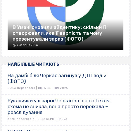
В Умані оновили айдентику: скільки її
створювали, яка її вартість та чому
презентували зараз (ФОТО)
7 Серпня 2026
НАЙБІЛЬШЕ ЧИТАЮТЬ
На дамбі біля Черкас загинув у ДТП водій
(ФОТО)
|
8 306 переглядів
ВІД 5 СЕРПНЯ 2026
Рукавички у лікарні Черкас за ціною Lexus:
схема не зникла, вона просто переїхала –
розслідування
|
6 338 переглядів
ВІД 3 СЕРПНЯ 2026