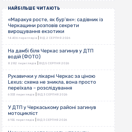
НАЙБІЛЬШЕ ЧИТАЮТЬ
«Маракуя росте, як бур’ян»: садівник із
Черкащини розповів секрети
вирощування екзотики
|
14 406 переглядів
ВІД 2 СЕРПНЯ 2026
На дамбі біля Черкас загинув у ДТП
водій (ФОТО)
|
8 282 переглядів
ВІД 5 СЕРПНЯ 2026
Рукавички у лікарні Черкас за ціною
Lexus: схема не зникла, вона просто
переїхала – розслідування
|
6 333 переглядів
ВІД 3 СЕРПНЯ 2026
У ДТП у Черкаському районі загинув
мотоцикліст
|
6 155 переглядів
ВІД 3 СЕРПНЯ 2026