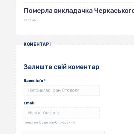
Померла викладачка Черкаськог
13:35
КОМЕНТАРІ
Залиште свій коментар
Ваше ім'я
*
Email