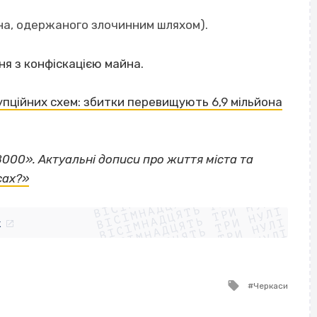
айна, одержаного злочинним шляхом).
ня з конфіскацією майна.
упційних схем: збитки перевищують 6,9 мільйона
8000».
Актуальні дописи про життя міста та
ВІСІМНАДЦЯТЬ ТРИ НУЛІ
сах?»
ВІСІМНАДЦЯТЬ ТРИ НУЛІ
ВІСІМНАДЦЯТЬ ТРИ НУЛІ
ВІСІМНАДЦЯТЬ ТРИ НУЛІ
ВІСІМНАДЦЯТЬ ТРИ НУЛІ
ВІСІМНАДЦЯТЬ ТРИ НУЛІ
k
ВІСІМНАДЦЯТЬ ТРИ НУЛІ
ВІСІМНАДЦЯТЬ ТРИ НУЛІ
Tagged
Черкаси
with