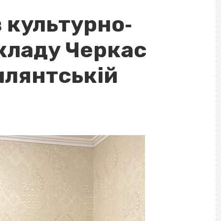
 культурно‐
кладу Черкас
илянтській