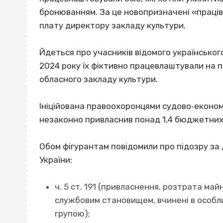
бронюванням. За це новопризначені «праців
плату директору закладу культури.
Йдеться про учасників відомого українського
2024 року їх фіктивно працевлаштували на п
обласного закладу культури.
Ініційована правоохоронцями судово‐еконо
незаконно привласнив понад 1,4 бюджетних 
Обом фігурантам повідомили про підозру за
України: ⁠ ⁠
ч. 5 ст. 191 (привласнення, розтрата м
службовим становищем, вчинені в особл
групою); ⁠