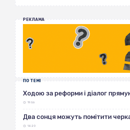
РЕКЛАМА
ПО ТЕМІ
Ходою за реформи і діалог пряму
19:56
Два сонця можуть помітити черка
14:20