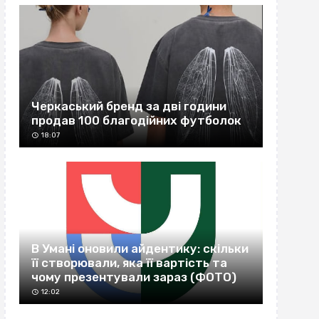
Черкаський бренд за дві години
продав 100 благодійних футболок
18:07
В Умані оновили айдентику: скільки
її створювали, яка її вартість та
чому презентували зараз (ФОТО)
12:02