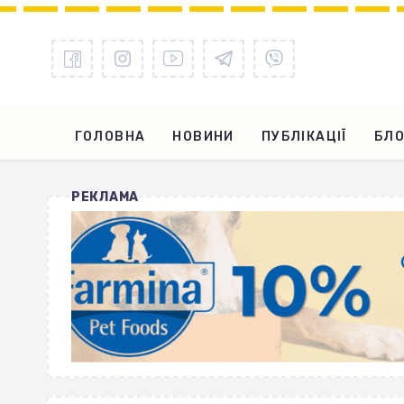
ГОЛОВНА
НОВИНИ
ПУБЛІКАЦІЇ
БЛО
РЕКЛАМА