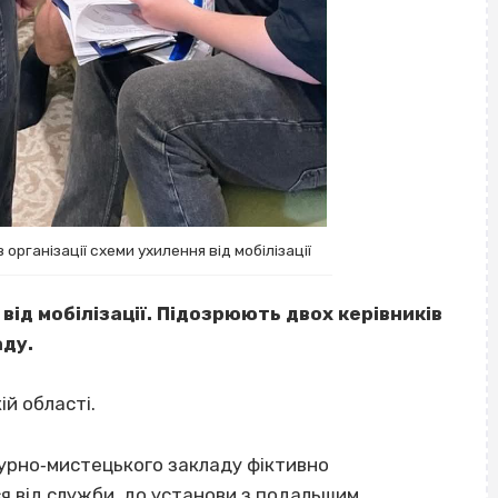
організації схеми ухилення від мобілізації
від мобілізації. Підозрюють двох керівників
аду.
ій області.
турно‐мистецького закладу фіктивно
ся від служби, до установи з подальшим