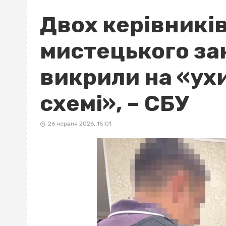
Двох керівників
мистецького за
викрили на «ух
схемі», – СБУ
26 червня 2026, 15:01