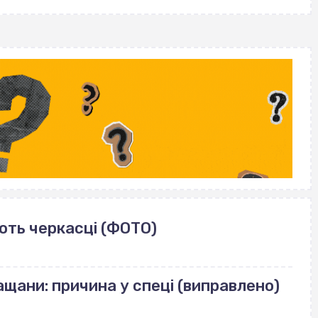
ють черкасці (ФОТО)
щани: причина у спеці (виправлено)