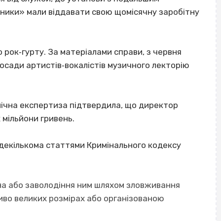
ники» мали віддавати свою щомісячну заробітну
 рок‐гурту. За матеріалами справи, з червня
осади артистів‐вокалістів музичного лекторію
мічна експертиза підтвердила, що директор
мільйони гривень.
 декількома статтями Кримінального кодексу
айна або заволодіння ним шляхом зловживання
иво великих розмірах або організованою