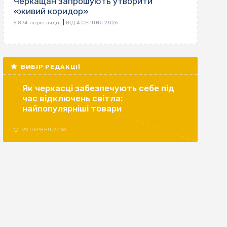
Черкащан запрошують утворити
«живий коридор»
|
5 874 переглядів
ВІД 4 СЕРПНЯ 2026
ВИБІР РЕДАКЦІЇ
Як черкасці забезпечують себе під
час відключень світла:
найпопулярніші товари
29 ЧЕРВНЯ 2026