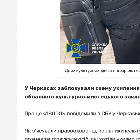
Двох культурних діячів підозрюють в 
У Черкасах заблокували схему ухилення 
обласного культурно‐мистецького закл
Про це «18000» повідомили в СБУ у Черкаськ
Як з’ясували правоохоронці, керівники куль
працевлаштовували осіб, які хотіли ухилити