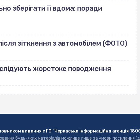
но зберігати її вдома: поради
ісля зіткнення з автомобілем (ФОТО)
озслідують жорстоке поводження
новником видання є ГО “Черкаська інформаційна агенція 180
ювання будь-яких матеріалів можливе лише за умови посилання (