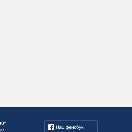
00”
Наш фейсбук
для