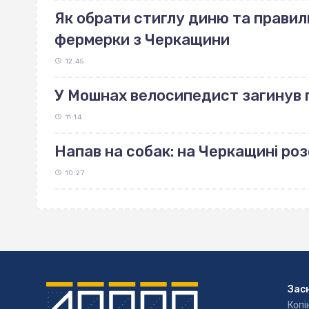
Як обрати стиглу диню та правиль
фермерки з Черкащини
12:45
У Мошнах велосипедист загинув п
11:14
Напав на собак: на Черкащині р
10:27
Зас
Копі