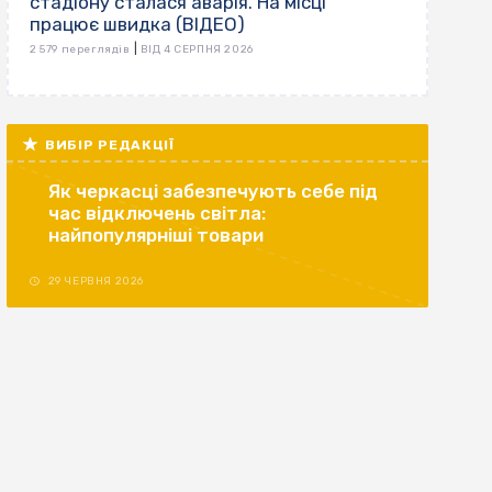
стадіону сталася аварія. На місці
працює швидка (ВІДЕО)
|
2 579 переглядів
ВІД 4 СЕРПНЯ 2026
ВИБІР РЕДАКЦІЇ
Як черкасці забезпечують себе під
час відключень світла:
найпопулярніші товари
29 ЧЕРВНЯ 2026