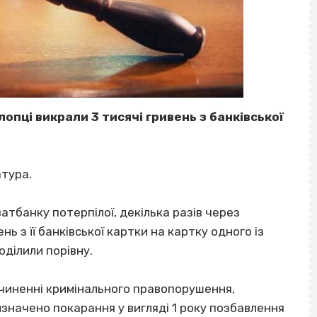
хлопці викрали 3 тисячі гривень з банківської
атура.
атбанку потерпілої, декілька разів через
ь з її банківської картки на картку одного із
оділили порівну.
вчиненні кримінального правопорушення,
ризначено покарання у вигляді 1 року позбавлення