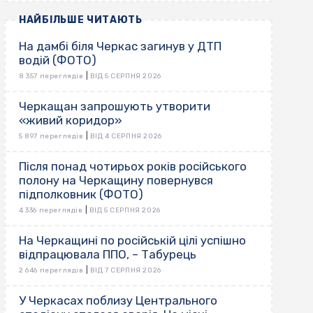
НАЙБІЛЬШЕ ЧИТАЮТЬ
На дамбі біля Черкас загинув у ДТП
водій (ФОТО)
|
8 357 переглядів
ВІД 5 СЕРПНЯ 2026
Черкащан запрошують утворити
«живий коридор»
|
5 897 переглядів
ВІД 4 СЕРПНЯ 2026
Після понад чотирьох років російського
полону на Черкащину повернувся
підполковник (ФОТО)
|
4 336 переглядів
ВІД 5 СЕРПНЯ 2026
На Черкащині по російській цілі успішно
відпрацювала ППО, – Табурець
|
2 646 переглядів
ВІД 7 СЕРПНЯ 2026
У Черкасах поблизу Центрального