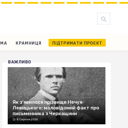
АМА
КРАМНИЦЯ
ПІДТРИМАТИ ПРОЄКТ
ВАЖЛИВО
Як з’явилося прізвище Нечуя‐
Левицького: маловідомий факт про
письменника з Черкащини
8 Серпня 2026