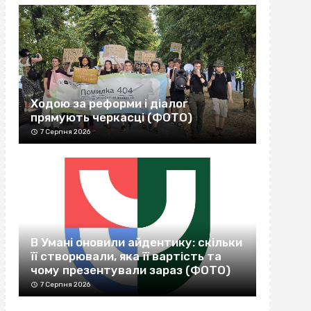
Ходою за реформи і діалог
прямують черкасці (ФОТО)
7 Серпня 2026
В Умані оновили айдентику: скільки
її створювали, яка її вартість та
чому презентували зараз (ФОТО)
7 Серпня 2026