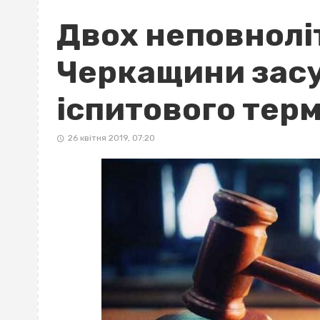
Двох неповноліт
Черкащини засу
іспитового терм
26 квітня 2019, 07:20