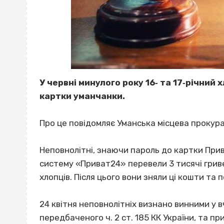
У червні минулого року 16‐ та 17‐річний 
картки уманчанки.
Про це повідомляє Уманська місцева прокур
Неповнолітні, знаючи пароль до картки Прив
систему «Приват24» перевели 3 тисячі гривен
хлопців. Після цього вони зняли ці кошти та п
24 квітня неповнолітніх визнано винними у 
передбаченого ч. 2 ст. 185 КК України, та п