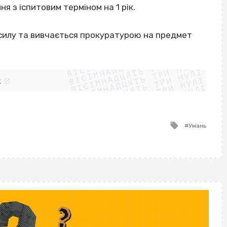
ня з іспитовим терміном на 1 рік.
у силу та вивчається прокуратурою на предмет
ВІСІМНАДЦЯТЬ ТРИ НУЛІ
ВІСІМНАДЦЯТЬ ТРИ НУЛІ
ВІСІМНАДЦЯТЬ ТРИ НУЛІ
ВІСІМНАДЦЯТЬ ТРИ НУЛІ
ВІСІМНАДЦЯТЬ ТРИ НУЛІ
ВІСІМНАДЦЯТЬ ТРИ НУЛІ
k
ВІСІМНАДЦЯТЬ ТРИ НУЛІ
ВІСІМНАДЦЯТЬ ТРИ НУЛІ
Tagged
Умань
with