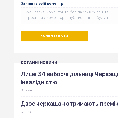
Залиште свій коментр
ОСТАННІ НОВИНИ
Лише 34 виборчі дільниці Черкащ
інвалідністю
15:50
Двоє черкащан отримають премі
14:15