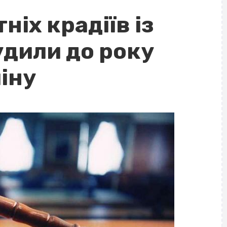
ніх крадіїв із
дили до року
іну