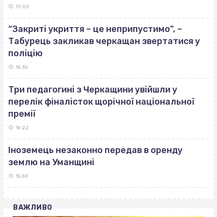
17:02
“Закриті укриття – це неприпустимо”, –
Табурець закликав черкащан звертатися у
поліцію
16:35
Три педагогині з Черкащини увійшли у
перелік фіналісток щорічної національної
премії
16:22
Іноземець незаконно передав в оренду
землю на Уманщині
15:59
ВАЖЛИВО