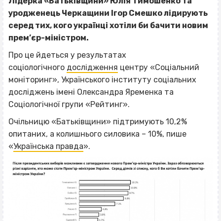
Лідерка «Батьківщини» Юлія Тимошенко та
уродженець Черкащини Ігор Смешко лідирують
серед тих, кого українці хотіли би бачити новим
прем’єр-міністром.
Про це йдеться у результатах
соціологічного
дослідження
центру «Соціальний
моніторинг», Українського інституту соціальних
досліджень імені Олександра Яременка та
Соціологічної групи «Рейтинг».
Очільницю «Батьківщини» підтримують 10,2%
опитаних, а колишнього силовика – 10%, пише
«
Українська правда
».