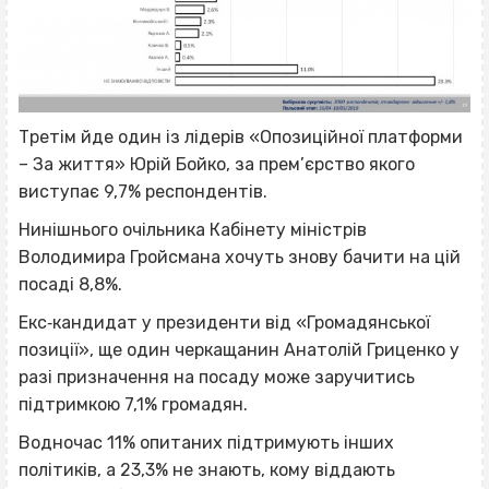
Третім йде один із лідерів «Опозиційної платформи
– За життя» Юрій Бойко, за прем’єрство якого
виступає 9,7% респондентів.
Нинішнього очільника Кабінету міністрів
Володимира Гройсмана хочуть знову бачити на цій
посаді 8,8%.
Екс‐кандидат у президенти від «Громадянської
позиції», ще один черкащанин Анатолій Гриценко у
разі призначення на посаду може заручитись
підтримкою 7,1% громадян.
Водночас 11% опитаних підтримують інших
політиків, а 23,3% не знають, кому віддають