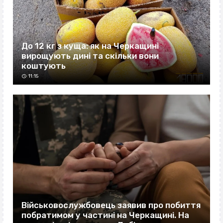
До 12 кг з куща: як на Черкащині
вирощують дині та скільки вони
коштують
11:15
Військовослужбовець заявив про побиття
побратимом у частині на Черкащині. На