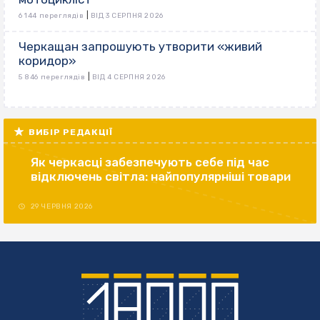
|
6 144 переглядів
ВІД 3 СЕРПНЯ 2026
Черкащан запрошують утворити «живий
коридор»
|
5 846 переглядів
ВІД 4 СЕРПНЯ 2026
ВИБІР РЕДАКЦІЇ
Як черкасці забезпечують себе під час
відключень світла: найпопулярніші товари
29 ЧЕРВНЯ 2026