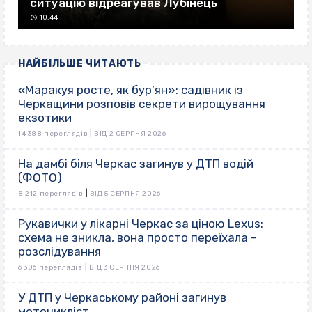
ситуацію відреагував Лубінець
10:44
НАЙБІЛЬШЕ ЧИТАЮТЬ
«Маракуя росте, як бур’ян»: садівник із
Черкащини розповів секрети вирощування
екзотики
|
14 388 переглядів
ВІД 2 СЕРПНЯ 2026
На дамбі біля Черкас загинув у ДТП водій
(ФОТО)
|
8 212 переглядів
ВІД 5 СЕРПНЯ 2026
Рукавички у лікарні Черкас за ціною Lexus:
схема не зникла, вона просто переїхала –
розслідування
|
6 306 переглядів
ВІД 3 СЕРПНЯ 2026
У ДТП у Черкаському районі загинув
мотоцикліст