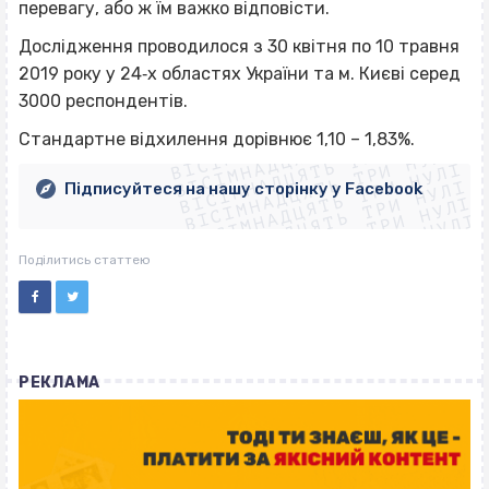
перевагу, або ж їм важко відповісти.
Дослідження проводилося з 30 квітня по 10 травня
2019 року у 24‐х областях України та м. Києві серед
3000 респондентів.
ВІСІМНАДЦЯТЬ ТРИ НУЛІ
ВІСІМНАДЦЯТЬ ТРИ НУЛІ
ВІСІМНАДЦЯТЬ ТРИ НУЛІ
Стандартне відхилення дорівнює 1,10 – 1,83%.
ВІСІМНАДЦЯТЬ ТРИ НУЛІ
ВІСІМНАДЦЯТЬ ТРИ НУЛІ
ВІСІМНАДЦЯТЬ ТРИ НУЛІ
Підписуйтеся на нашу сторінку у Facebook
ВІСІМНАДЦЯТЬ ТРИ НУЛІ
ВІСІМНАДЦЯТЬ ТРИ НУЛІ
Поділитись статтею
РЕКЛАМА