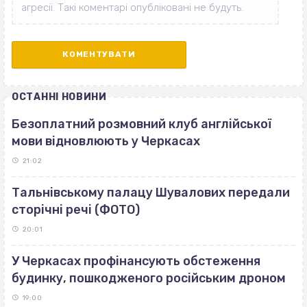
ОСТАННІ НОВИНИ
Безоплатний розмовний клуб англійської
мови відновлюють у Черкасах
21:02
Тальнівському палацу Шувалових передали
сторічні речі (ФОТО)
20:01
У Черкасах профінансують обстеження
будинку, пошкодженого російським дроном
19:00