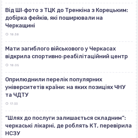
Від ШІ‐фото з ТЦК до Тренкіна з Корецьким:
добірка фейків, які поширювали на
Черкащині
18:38
Мати загиблого військового у Черкасах
відкрила спортивно‐реабілітаційний центр
18:05
Оприлюднили перелік популярних
університетів країни: на яких позиціях ЧНУ
та ЧДТУ
17:33
“Шлях до послуги залишається складним”:
черкаські лікарні, де роблять КТ, перевірила
НСЗУ