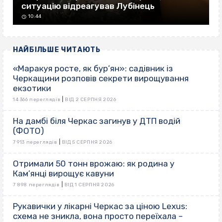
ситуацію відреагував Лубінець
10:44
НАЙБІЛЬШЕ ЧИТАЮТЬ
«Маракуя росте, як бур’ян»: садівник із
Черкащини розповів секрети вирощування
екзотики
|
14 366 переглядів
ВІД 2 СЕРПНЯ 2026
На дамбі біля Черкас загинув у ДТП водій
(ФОТО)
|
7 913 переглядів
ВІД 5 СЕРПНЯ 2026
Отримали 50 тонн врожаю: як родина у
Кам’янці вирощує кавуни
|
7 898 переглядів
ВІД 1 СЕРПНЯ 2026
Рукавички у лікарні Черкас за ціною Lexus:
схема не зникла, вона просто переїхала –