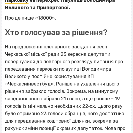
парковку
на перехресті вулиць Володимира
Великого та Припортової.
Про це пише «18000».
Хто голосував за рішення?
На продовженні пленарного засідання сесії
Черкаської міської ради 23 вересня депутати
повернулися до повторного розгляду питання про
передавання парковки по вулиці Володимира
Великого у постійне користування КП
«Черкасиінвестбуд». Раніше на ухвалення цього
рішення забракло голосів. Зокрема, на минулому
засіданні воно набрало 21 голос, а ще раніше – 19
голосів із мінімально необхідних 22‐ох. Цього разу
було отримано 23 голоси обранців, чого достатньо
для передавання коштовної ділянки, зокрема за
рахунок зміни позиції окремих депутаток. Мова про