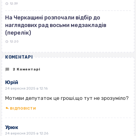
12:39
На Черкащині розпочали відбір до
наглядових рад восьми медзакладів
(перелік)
12:20
КОМЕНТАРІ
2 Коментарі
Юрій
24 вересня 2025 в 12:16
Мотиви депутаток це гроші,що тут не зрозуміло?
ВІДПОВІCТИ
Урюк
24 вересня 2025 в 12:26