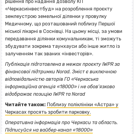
рішення про надання дозволу КП
«Черкасиінвестбуд» на розроблення проєкту
землеустрою земельної ділянки у провулку
Медичному, що розташований поблизу Першої
міської лікарні в Соснівці. На цьому місці, за умови
передавання ділянки комунальникам, ті зможуть
збудувати зокрема таунхауси або інше житло із
залученням так званих «інвесторів».
Публікація підготовлена в межах проєкту IWPR за
фінансової підтримки Norad. Зміст є виключною
відповідальністю авторів ГО «Черкаська
інформаційна агенція «18000» і не обов’язково
відображає позицію IWPR та Norad
Читайте також:
Поблизу поліклініки «Астра» у
Черкасах просять зробити парковку.
Оперативна інформація про Черкаси та область.
Підписуйся на вайбер‐канал «18000»