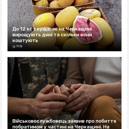
До 12 кг з куща: як на Черкащині
вирощують дині та скільки вони
коштують
11:15
Військовослужбовець заявив про побиття
побратимом у частині на Черкащині. На