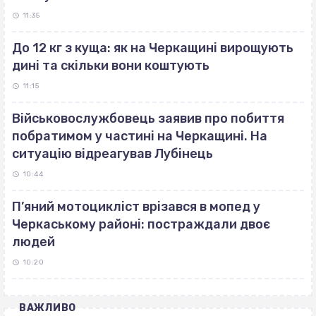
11:35
До 12 кг з куща: як на Черкащині вирощують
дині та скільки вони коштують
11:15
Військовослужбовець заявив про побиття
побратимом у частині на Черкащині. На
ситуацію відреагував Лубінець
10:44
П’яний мотоцикліст врізався в мопед у
Черкаському районі: постраждали двоє
людей
10:20
ВАЖЛИВО