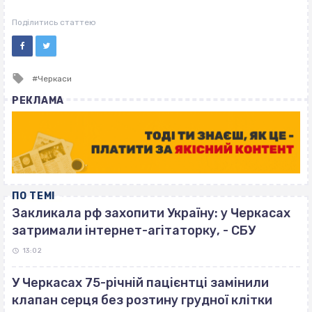
Поділитись статтею
Tagged
Черкаси
with
РЕКЛАМА
ПО ТЕМІ
Закликала рф захопити Україну: у Черкасах
затримали інтернет-агітаторку, - СБУ
13:02
У Черкасах 75-річній пацієнтці замінили
клапан серця без розтину грудної клітки