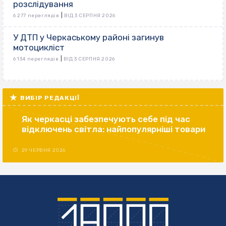
розслідування
|
6 277 переглядів
ВІД 3 СЕРПНЯ 2026
У ДТП у Черкаському районі загинув
мотоцикліст
|
6 134 переглядів
ВІД 3 СЕРПНЯ 2026
ВИБІР РЕДАКЦІЇ
Як черкасці забезпечують себе під час
відключень світла: найпопулярніші товари
29 ЧЕРВНЯ 2026