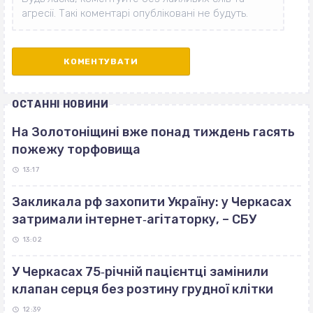
ОСТАННІ НОВИНИ
На Золотоніщині вже понад тиждень гасять
пожежу торфовища
13:17
Закликала рф захопити Україну: у Черкасах
затримали інтернет‐агітаторку, – СБУ
13:02
У Черкасах 75‐річній пацієнтці замінили
клапан серця без розтину грудної клітки
12:39