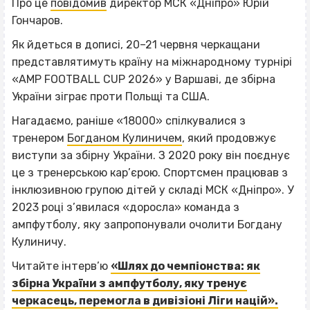
Про це
повідомив
директор МСК «Дніпро» Юрій
Гончаров.
Як йдеться в дописі, 20–21 червня черкащани
представлятимуть країну на міжнародному турнірі
«AMP FOOTBALL CUP 2026» у Варшаві, де збірна
України зіграє проти Польщі та США.
Нагадаємо, раніше «18000» спілкувалися з
тренером
Богданом Кулиничем
, який продовжує
виступи за збірну України. З 2020 року він поєднує
це з тренерською кар’єрою. Спортсмен працював з
інклюзивною групою дітей у складі МСК «Дніпро». У
2023 році з’явилася «доросла» команда з
ампфутболу, яку запропонували очолити Богдану
Кулиничу.
Читайте інтерв’ю
«Шлях до чемпіонства: як
збірна України з ампфутболу, яку тренує
черкасець, перемогла в дивізіоні Ліги націй».