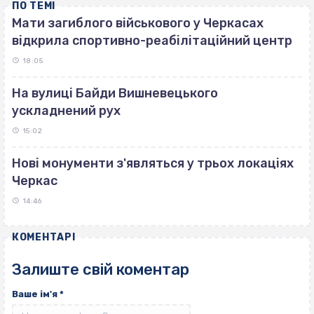
ПО ТЕМІ
Мати загиблого військового у Черкасах
відкрила спортивно-реабілітаційний центр
18:05
На вулиці Байди Вишневецького
ускладнений рух
15:02
Нові монументи з'являться у трьох локаціях
Черкас
14:46
КОМЕНТАРІ
Залиште свій коментар
Ваше ім'я
*