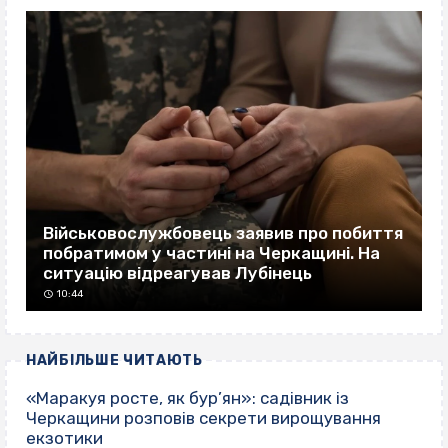
Військовослужбовець заявив про побиття
побратимом у частині на Черкащині. На
ситуацію відреагував Лубінець
10:44
НАЙБІЛЬШЕ ЧИТАЮТЬ
«Маракуя росте, як бур’ян»: садівник із
Черкащини розповів секрети вирощування
екзотики