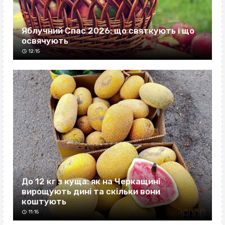
Яблучний Спас 2026: що святкують і що
освячують
12:15
До 12 кг з куща: як на Черкащині
вирощують дині та скільки вони
коштують
11:15