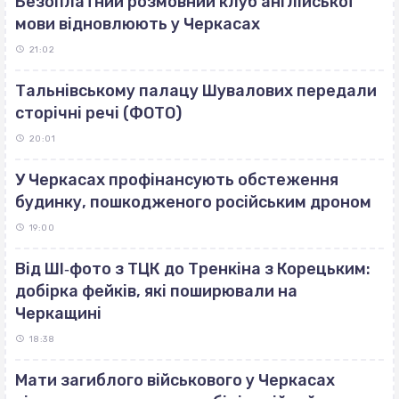
Безоплатний розмовний клуб англійської
мови відновлюють у Черкасах
21:02
Тальнівському палацу Шувалових передали
сторічні речі (ФОТО)
20:01
У Черкасах профінансують обстеження
будинку, пошкодженого російським дроном
19:00
Від ШІ‐фото з ТЦК до Тренкіна з Корецьким:
добірка фейків, які поширювали на
Черкащині
18:38
Мати загиблого військового у Черкасах