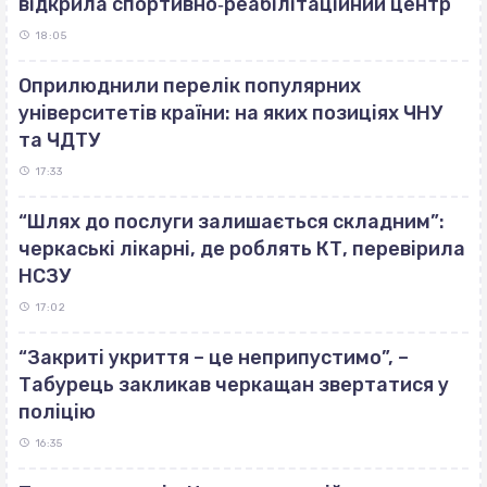
відкрила спортивно‐реабілітаційний центр
18:05
Оприлюднили перелік популярних
університетів країни: на яких позиціях ЧНУ
та ЧДТУ
17:33
“Шлях до послуги залишається складним”:
черкаські лікарні, де роблять КТ, перевірила
НСЗУ
17:02
“Закриті укриття – це неприпустимо”, –
Табурець закликав черкащан звертатися у
поліцію
16:35