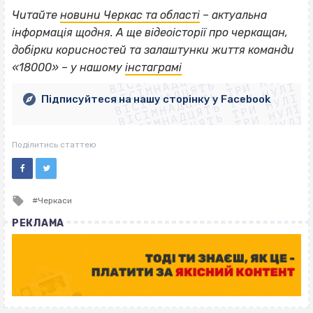
Читайте
новини Черкас та області
– актуальна
інформація щодня. А ще відеоісторії про черкащан,
ВІСІМНАДЦЯТЬ ТРИ НУЛІ
добірки корисностей та залаштунки життя команди
ВІСІМНАДЦЯТЬ ТРИ НУЛІ
ВІСІМНАДЦЯТЬ ТРИ НУЛІ
«18000» – у нашому
інстаграмі
ВІСІМНАДЦЯТЬ ТРИ НУЛІ
ВІСІМНАДЦЯТЬ ТРИ НУЛІ
ВІСІМНАДЦЯТЬ ТРИ НУЛІ
Підписуйтеся на нашу сторінку у Facebook
ВІСІМНАДЦЯТЬ ТРИ НУЛІ
ВІСІМНАДЦЯТЬ ТРИ НУЛІ
Поділитись статтею
Tagged
Черкаси
with
РЕКЛАМА