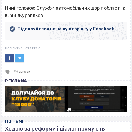
ВІСІМНАДЦЯТЬ ТРИ НУЛІ
Нині
головою
Служби автомобільних доріг області є
ВІСІМНАДЦЯТЬ ТРИ НУЛІ
ВІСІМНАДЦЯТЬ ТРИ НУЛІ
Юрій Журавльов.
ВІСІМНАДЦЯТЬ ТРИ НУЛІ
ВІСІМНАДЦЯТЬ ТРИ НУЛІ
ВІСІМНАДЦЯТЬ ТРИ НУЛІ
Підписуйтеся на нашу сторінку у Facebook
ВІСІМНАДЦЯТЬ ТРИ НУЛІ
ВІСІМНАДЦЯТЬ ТРИ НУЛІ
Поділитись статтею
Tagged
Черкаси
with
РЕКЛАМА
ПО ТЕМІ
Ходою за реформи і діалог прямують