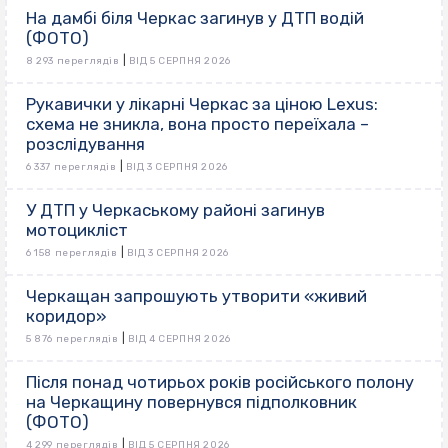
На дамбі біля Черкас загинув у ДТП водій
(ФОТО)
|
8 293 переглядів
ВІД 5 СЕРПНЯ 2026
Рукавички у лікарні Черкас за ціною Lexus:
схема не зникла, вона просто переїхала –
розслідування
|
6 337 переглядів
ВІД 3 СЕРПНЯ 2026
У ДТП у Черкаському районі загинув
мотоцикліст
|
6 158 переглядів
ВІД 3 СЕРПНЯ 2026
Черкащан запрошують утворити «живий
коридор»
|
5 876 переглядів
ВІД 4 СЕРПНЯ 2026
Після понад чотирьох років російського полону
на Черкащину повернувся підполковник
(ФОТО)
|
4 299 переглядів
ВІД 5 СЕРПНЯ 2026