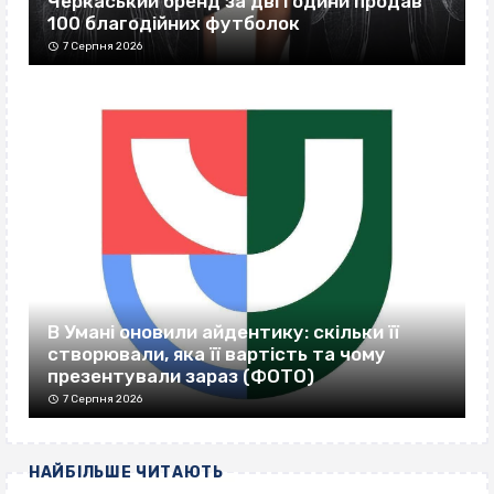
Черкаський бренд за дві години продав
100 благодійних футболок
7 Серпня 2026
В Умані оновили айдентику: скільки її
створювали, яка її вартість та чому
презентували зараз (ФОТО)
7 Серпня 2026
НАЙБІЛЬШЕ ЧИТАЮТЬ