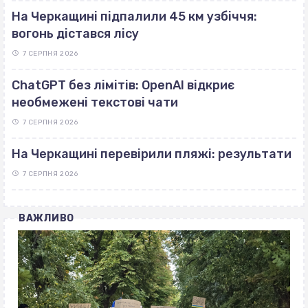
На Черкащині підпалили 45 км узбіччя:
вогонь дістався лісу
7 СЕРПНЯ 2026
ChatGPT без лімітів: OpenAI відкриє
необмежені текстові чати
7 СЕРПНЯ 2026
На Черкащині перевірили пляжі: результати
7 СЕРПНЯ 2026
ВАЖЛИВО